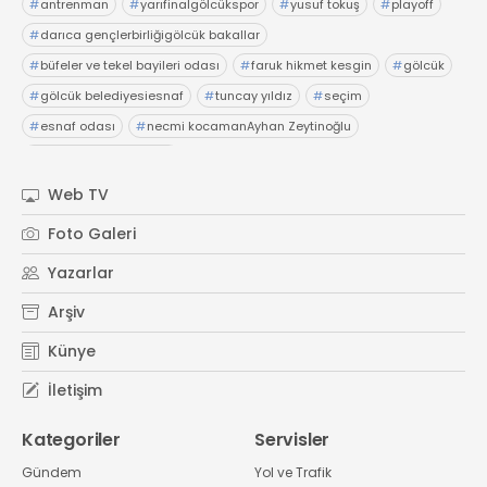
#
antrenman
#
yarıfinalgölcükspor
#
yusuf tokuş
#
playoff
#
darıca gençlerbirliğigölcük bakallar
#
büfeler ve tekel bayileri odası
#
faruk hikmet kesgin
#
gölcük
#
gölcük belediyesiesnaf
#
tuncay yıldız
#
seçim
#
esnaf odası
#
necmi kocamanAyhan Zeytinoğlu
#
Kocaeli Sanayi Odası
Web TV
Foto Galeri
Yazarlar
Arşiv
Künye
İletişim
Kategoriler
Servisler
Gündem
Yol ve Trafik