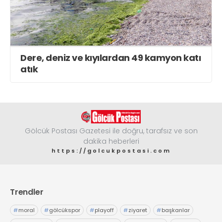
Dere, deniz ve kıyılardan 49 kamyon katı
atık
Gölcük Postası Gazetesi ile doğru, tarafsız ve son
dakika heberleri
https://golcukpostasi.com
Trendler
#
moral
#
gölcükspor
#
playoff
#
ziyaret
#
başkanlar