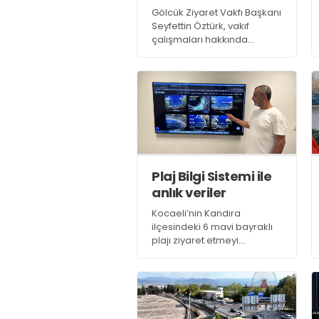
almaya başladık’
Gölcük Ziyaret Vakfı Başkanı
Seyfettin Öztürk, vakıf
çalışmaları hakkında
açıklamalarda bulundu.
Öztürk, “Vakfımız, hayır
faaliyetlerine aralıksız
devam ediyor. Öğrenci
bursları için müracaatları
almaya başladık’ dedi
Plaj Bilgi Sistemi ile
anlık veriler
Kocaeli’nin Kandıra
ilçesindeki 6 mavi bayraklı
plajı ziyaret etmeyi
planlayan tatilciler, “Plaj Bilgi
Sistemi” sayesinde anlık
yoğunluk, deniz ve hava
koşullarını yola çıkmadan
takip ederek sahil