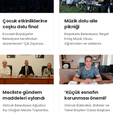
Çocuk etkinliklerine
Müzik dolu aile
coşku dolu final
pikniği
Kocaeli Büyükşehir
Başiskele Belediyesi, Neşet
Belediyesi tarafından
Ertaş Müzik Okulu
düzenlenen “Çık Dışarıya
öğrencileri ve velilerini
Oynayalım” etkinliklerinin
Başiskele Sahili’nde
final durağı olan İzmit Millet
düzenlenen aile pikniğinde
Bahçesi’nde (Fuar Park) iki
bir araya getirdi
gün süren renkli ve dopdolu
programlar coşkuyu zirveye
taşıdı
Mecliste gündem
‘Küçük esnafın
maddeleri oylandı
korunması önemli’
Gölcük Belediyesi Ağustos
Gölcük Bakkallar, Büfeler ve
Ayı Olağan Meclis Toplantısı,
Tekel Bayileri Odası Başkanı