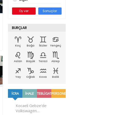
Oy ver
Sonuçlar
BURÇLAR
Koç
Boğa
İkizler
Yengeç
Aslan
Başak
Terazi
Akrep
Yay
Oğlak
Kova
Balık