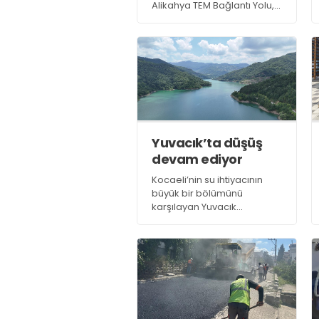
Alikahya TEM Bağlantı Yolu,
Gazanfer Bilge Bulvarı
yenileme çalışmaları ve
Teknoşehir projesinin son
durumunu yerinde görerek
teknik ekipten bilgi aldı
Yuvacık’ta düşüş
devam ediyor
Kocaeli’nin su ihtiyacının
büyük bir bölümünü
karşılayan Yuvacık
Barajı’nda son günlerde
etkili olan yüksek hava
sıcaklıkları nedeniyle su
seviyesi yüzde 72’ye
geriledi. Baraj 31
Temmuz’dan bu yana
yüzde 1 oranında su kaybetti