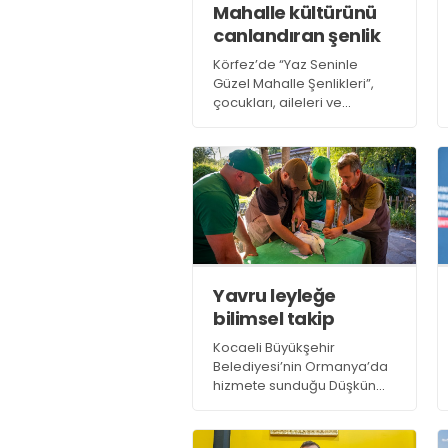
Mahalle kültürünü
canlandıran şenlik
Körfez’de “Yaz Seninle
Güzel Mahalle Şenlikleri”,
çocukları, aileleri ve
mahalle sakinlerini bir
araya getirerek mahalle
kültürünün
canlandırılmasına katkı
sağlıyor
Yavru leyleğe
bilimsel takip
Kocaeli Büyükşehir
Belediyesi’nin Ormanya’da
hizmete sunduğu Düşkün
Leylekler Evi’nde koruma
altında bulunan leylek çifti
Pişmaniye ile Bulut’un