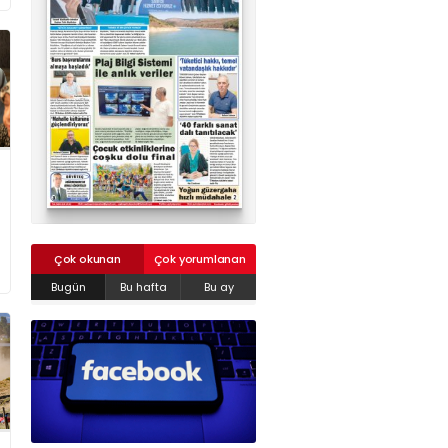
02624132333
haber@golcukpostasi.com
Çok okunan
Çok yorumlanan
Bugün
Bu hafta
Bu ay