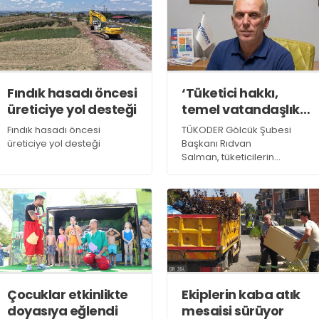
Hatları” projesinin tanıtım
Camkıran, 7-9 Ağustos
töreninde konuşan
tarihlerinde gerçekleşecek
Büyükşehir Belediye
organizasyon hakkında
Başkanı Tahir Büyükakın,
yaptığı açıklamada,
“Hizmet ve eser siyaseti
“Yaklaşık 40 farklı sanat dalı
gündemimizden hiç
tanıtılacak” dedi
Fındık hasadı öncesi
‘Tüketici hakkı,
çıkmadı” dedi
üreticiye yol desteği
temel vatandaşlık
hakkıdır’
Fındık hasadı öncesi
TÜKODER Gölcük Şubesi
üreticiye yol desteği
Başkanı Rıdvan
Salman, tüketicilerin
karşılaştıkları sorunlar ve
bunlara dair alınabilecek
tedbirler hakkında
açıklamalarda bulundu.
Salman, “Unutulmamalıdır ki
tüketici hakkı, temel bir
vatandaşlık hakkıdır” dedi
Çocuklar etkinlikte
Ekiplerin kaba atık
doyasıya eğlendi
mesaisi sürüyor