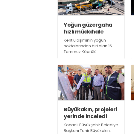
tercihlerini yapabiliyor
Yoğun güzergaha
hızlı müdahale
Kent ulaşımının yoğun
noktalarından biri olan 15
Temmuz Köprülü
Kavşağı’nda sürüş
konforunu düşüren zemin
bozulmaları, Büyükşehir A
Takımı ekiplerinin gece
boyunca yürüttüğü
çalışmalarla düzeltildi
Büyükakın, projeleri
yerinde inceledi
Kocaeli Büyükşehir Belediye
Başkanı Tahir Büyükakın,