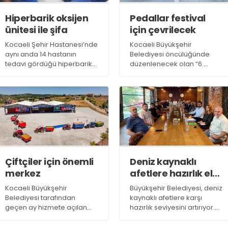
kadar her gece 22.00-06.00
Hiperbarik oksijen
Pedallar festival
saatleri arasında trafiğe
kapalı olacak
ünitesi ile şifa
için çevrilecek
Kocaeli Şehir Hastanesi’nde
Kocaeli Büyükşehir
aynı anda 14 hastanın
Belediyesi öncülüğünde
tedavi gördüğü hiperbarik
düzenlenecek olan “6.
oksijen ünitesinde; diyabetik
Kocaeli Turizm ve Bisiklet
ayak yaraları, enfeksiyonlar,
Festivali” 11-13 Eylül tarihleri
kemik ödemi ve avasküler
arasında Kandıra’nın eşsiz
nekroz (kemik çürümesi),
doğasında
ani işitme ve görme
gerçekleştirilecek. Yurt içi ve
kayıpları ile karbonmonoksit
yurt dışından yüzlerce
zehirlenmesi gibi birçok
bisiklet tutkununu bir araya
rahatsızlığa yönelik tedavi
getirecek festivale
uygulanıyor
başvurular 7 Ağustos’ta
Çiftçiler için önemli
Deniz kaynaklı
başlıyor
merkez
afetlere hazırlık ele
alındı
Kocaeli Büyükşehir
Büyükşehir Belediyesi, deniz
Belediyesi tarafından
kaynaklı afetlere karşı
geçen ay hizmete açılan
hazırlık seviyesini artırıyor.
Kandıra Tarımsal Ürün
Bu kapsamda “Adalar Deniz
Depolama ve
Senaryolu Bölgesel