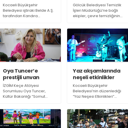
Kocaeli Büyükşehir
Gölcük Belediyesi Temizlik
Belediyesi iştiraki Belde A.Ş.
İşleri Müdürlüğü’ne bağlı
tarafından Kandıra
ekipler, çevre temizliğinin
Kumcağız sahilinde
sağlanması ve görüntü
düzenlenen çocuk etkinliği,
kirliliğinin önüne geçilmesi
plaja ve denize gelen
amacıyla ilçe genelindeki
miniklere eğlence dolu
kaba atık toplama
anlar yaşattı
çalışmalarına aralıksız
devam ediyor
Oya Tuncer’e
Yaz akşamlarında
prestijli unvan
neşeli etkinlikler
İZGİM Keçe Atölyesi
Kocaeli Büyükşehir
Sorumlusu Oya Tuncer,
Belediyesi’nin düzenlediği
Kültür Bakanlığı “Somut
“Yaz Neşesi Etkinlikleri”
Olmayan Kültür Miras
kapsamında “Gecenin Biri
Taşıyıcılığı” unvanını aldı
Grubu”, İzmit Millet
Bahçesi’nde (Fuar Park)
konser verdi