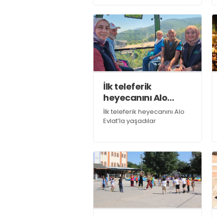
İlk teleferik
heyecanını Alo
Evlat’la yaşadılar
İlk teleferik heyecanını Alo
Evlat’la yaşadılar