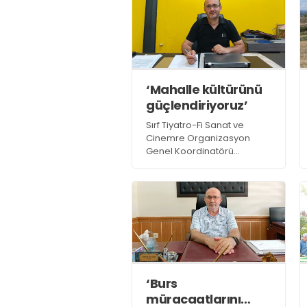
yavrusu “Atlas”,
Büyükşehir’in yaban hayatını
koruma çalışmalarının yeni
simgesi oldu
‘Mahalle kültürünü
güçlendiriyoruz’
Sırf Tiyatro-Fi Sanat ve
Cinemre Organizasyon
Genel Koordinatörü
Mehmet
Cinemre, faaliyetleri
hakkında yaptığı
açıklamada,
“Etkinliklerimizde mahalle
kültürünü ve birlik beraberlik
duygusunu güçlendirmeyi
hedefliyoruz” dedi
‘Burs
müracaatlarını