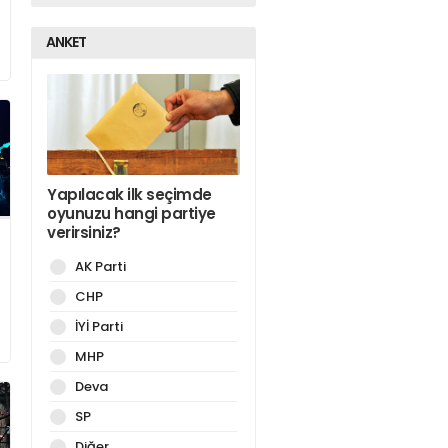
ANKET
Yapılacak ilk seçimde
oyunuzu hangi partiye
verirsiniz?
AK Parti
CHP
İYİ Parti
MHP
Deva
SP
Diğer