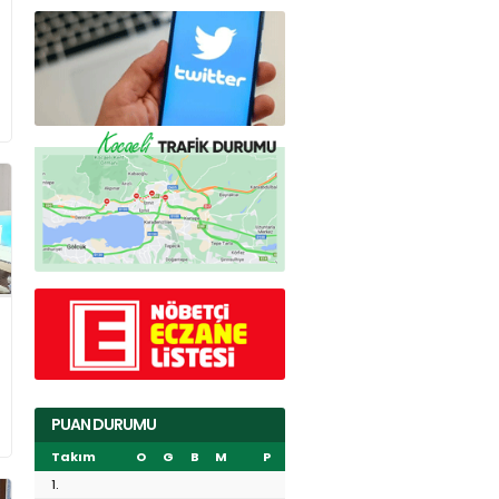
PUAN DURUMU
Takım
O
G
B
M
P
1.