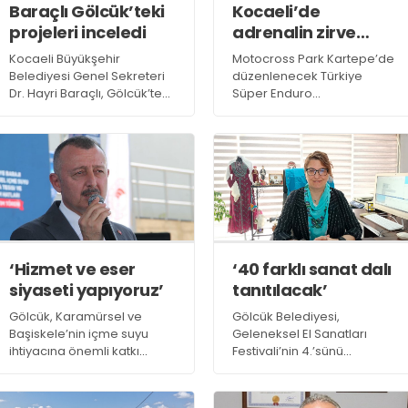
Baraçlı Gölcük’teki
Kocaeli’de
projeleri inceledi
adrenalin zirve
yapacak
Kocaeli Büyükşehir
Motocross Park Kartepe’de
Belediyesi Genel Sekreteri
düzenlenecek Türkiye
Dr. Hayri Baraçlı, Gölcük’te
Süper Enduro
yapımı devam eden
Şampiyonası’nda sporcular,
yatırımları yerinde
zorlu parkurda hız, denge
inceleyerek çalışmaların
ve dayanıklılıklarını ortaya
son durumunu
koyarak izleyenlere
değerlendirdi
adrenalin dolu mücadeleler
yaşatacak
‘Hizmet ve eser
‘40 farklı sanat dalı
siyaseti yapıyoruz’
tanıtılacak’
Gölcük, Karamürsel ve
Gölcük Belediyesi,
Başiskele’nin içme suyu
Geleneksel El Sanatları
ihtiyacına önemli katkı
Festivali’nin 4.’sünü
sağlayacak “İhsaniye Barajı,
gerçekleştirmeye
Karamürsel İçme Suyu
hazırlanıyor. Festival
Arıtma Tesisi ve İletim
Komisyon Başkanı Naz