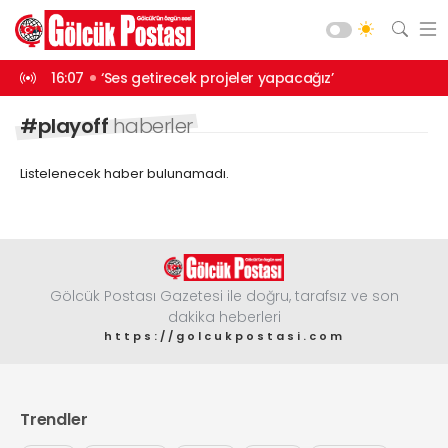
ürüyor
16:07
‘Ses getirecek projeler yapacağız’
13:46
Balık t
Asayiş
#playoff
haberler
Gündem
Listelenecek haber bulunamadı.
Siyaset
Spor
Ekonomi
Diğer
Gölcük Postası Gazetesi ile doğru, tarafsız ve son
dakika heberleri
Yaşam
https://golcukpostasi.com
Sağlık
Web TV
Galeri
Yazarlar
Teknoloji
Eğitim
Trendler
Merkez Mah. Preveze Cad. Bina
No: 2 Cengiz Çakıroğlu İş Merkezi No:
Vefat