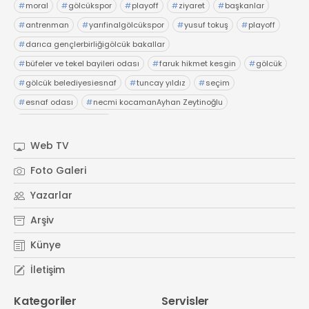
#
moral
#
gölcükspor
#
playoff
#
ziyaret
#
başkanlar
21 Gölcük
#
antrenman
#
yarıfinalgölcükspor
#
yusuf tokuş
#
playoff
02624132333
#
darıca gençlerbirliğigölcük bakallar
haber@golcukpostasi.com
#
büfeler ve tekel bayileri odası
#
faruk hikmet kesgin
#
gölcük
#
gölcük belediyesiesnaf
#
tuncay yıldız
#
seçim
#
esnaf odası
#
necmi kocamanAyhan Zeytinoğlu
#
Kocaeli Sanayi Odası
Web TV
Foto Galeri
Yazarlar
Arşiv
Künye
İletişim
Kategoriler
Servisler