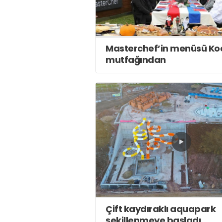
Masterchef’in menüsü Koc
mutfağından
Çift kaydıraklı aquapark
şekillenmeye başladı