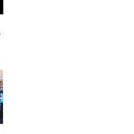
02624132333
haber@golcukpostasi.com