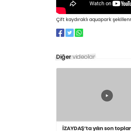
Çift kaydıraklı aquapark şekille
Diğer
videolar
İZAYDAŞ’ta yılın son toplan