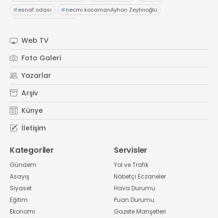
#
esnaf odası
#
necmi kocamanAyhan Zeytinoğlu
#
Kocaeli Sanayi Odası
Web TV
Foto Galeri
Yazarlar
Arşiv
Künye
İletişim
Kategoriler
Servisler
Gündem
Yol ve Trafik
Asayiş
Nöbetçi Eczaneler
Siyaset
Hava Durumu
Eğitim
Puan Durumu
Ekonomi
Gazete Manşetleri