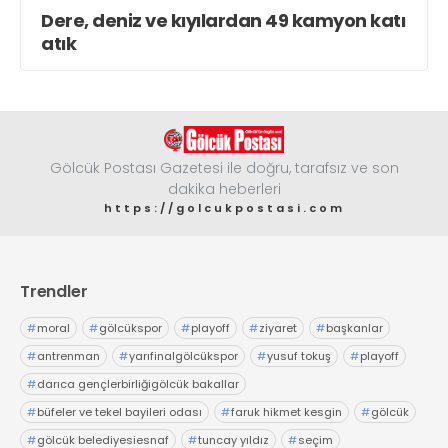
Dere, deniz ve kıyılardan 49 kamyon katı
atık
Gölcük Postası Gazetesi ile doğru, tarafsız ve son
dakika heberleri
https://golcukpostasi.com
Trendler
#
moral
#
gölcükspor
#
playoff
#
ziyaret
#
başkanlar
#
antrenman
#
yarıfinalgölcükspor
#
yusuf tokuş
#
playoff
#
darıca gençlerbirliğigölcük bakallar
#
büfeler ve tekel bayileri odası
#
faruk hikmet kesgin
#
gölcük
#
gölcük belediyesiesnaf
#
tuncay yıldız
#
seçim