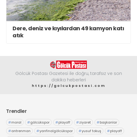
Dere, deniz ve kıyılardan 49 kamyon katı
atık
Gölcük Postası Gazetesi ile doğru, tarafsız ve son
dakika heberleri
https://golcukpostasi.com
Trendler
#
moral
#
gölcükspor
#
playoff
#
ziyaret
#
başkanlar
#
antrenman
#
yarıfinalgölcükspor
#
yusuf tokuş
#
playoff