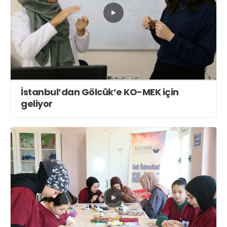
İstanbul’dan Gölcük’e KO-MEK için
geliyor