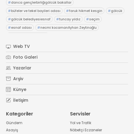
#
darıca gençlerbirliğigölcük bakallar
#
büfeler ve tekel bayileri odası
#
faruk hikmet kesgin
#
gölcük
#
gölcük belediyesiesnaf
#
tuncay yıldız
#
seçim
#
esnaf odası
#
necmi kocamanAyhan Zeytinoğlu
#
Kocaeli Sanayi Odası
Web TV
Foto Galeri
Yazarlar
Arşiv
Künye
İletişim
Kategoriler
Servisler
Gündem
Yol ve Trafik
Asayiş
Nöbetçi Eczaneler