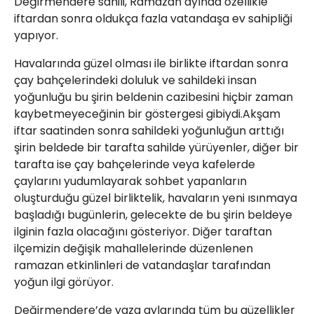
Değirmendere sahili, Ramazan ayında özellikle
21 Gölcük
iftardan sonra oldukça fazla vatandaşa ev sahipliği
02624132333
yapıyor.
haber@golcukpostasi.com
Havalarında güzel olması ile birlikte iftardan sonra
çay bahçelerindeki doluluk ve sahildeki insan
yoğunluğu bu şirin beldenin cazibesini hiçbir zaman
kaybetmeyeceğinin bir göstergesi gibiydi.Akşam
iftar saatinden sonra sahildeki yoğunluğun arttığı
şirin beldede bir tarafta sahilde yürüyenler, diğer bir
tarafta ise çay bahçelerinde veya kafelerde
çaylarını yudumlayarak sohbet yapanların
oluşturduğu güzel birliktelik, havaların yeni ısınmaya
başladığı bugünlerin, gelecekte de bu şirin beldeye
ilginin fazla olacağını gösteriyor. Diğer taraftan
ilçemizin değişik mahallelerinde düzenlenen
ramazan etkinlinleri de vatandaşlar tarafından
yoğun ilgi görüyor.
Değirmendere’de yaza aylarında tüm bu güzellikler