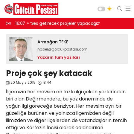
ürüyor
16:07
‘Ses getirecek projeler yapacağız’
13:46
Balık t
Asayiş
Armağan TEKE
Gündem
haber@golcukpostasi.com
Siyaset
Yazarın tüm yazıları
Spor
Proje çok şey katacak
Ekonomi
20 Mayıs 2019
13:44
Diğer
İlçemizin her mevsim en fazla ilgi çeken yerlerinden
Yaşam
biri olan Değirmendere, bu yaz döneminde de
Sağlık
yoğun ilgi göreceğe benziyor. Her mevsim ayrı bir
Web TV
Galeri
Yazarlar
güzelliğe bürünen ve yalnızca ilçemizden değil
Teknoloji
ilimizden ve diğer ilçelerden de vatandaşların tercih
Eğitim
Merkez Mah. Preveze Cad. Bina
ettiği ve Körfezin İncisi olarak adlandırılan
No: 2 Cengiz Çakıroğlu İş Merkezi No:
Vefat