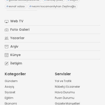
#
esnaf odası
#
necmi kocamanAyhan Zeytinoğlu
#
Kocaeli Sanayi Odası
Web TV
Foto Galeri
Yazarlar
Arşiv
Künye
İletişim
Kategoriler
Servisler
Gündem
Yol ve Trafik
Asayiş
Nöbetçi Eczaneler
Siyaset
Hava Durumu
Eğitim
Puan Durumu
Ekonomi
Gazete Manşetleri