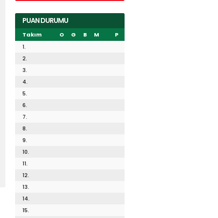
PUAN DURUMU
Takım
O
G
B
M
P
1.
2.
3.
4.
5.
6.
7.
8.
9.
10.
11.
12.
13.
14.
15.