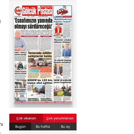
02624132333
haber@golcukpostasi.com
i
Çok okunan
Çok yorumlanan
nı
Bugün
Bu hafta
Bu ay
.