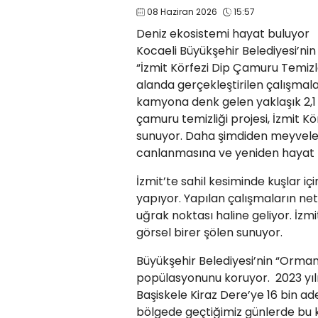
08 Haziran 2026
15:57
Deniz ekosistemi hayat buluyor
Kocaeli Büyükşehir Belediyesi’ni
“İzmit Körfezi Dip Çamuru Temizl
alanda gerçekleştirilen çalışmal
kamyona denk gelen yaklaşık 2,1 
çamuru temizliği projesi, İzmit 
sunuyor. Daha şimdiden meyveler
canlanmasına ve yeniden hayat b
İzmit’te sahil kesiminde kuşlar iç
yapıyor. Yapılan çalışmaların ne
uğrak noktası haline geliyor. İzm
görsel birer şölen sunuyor.
Büyükşehir Belediyesi’nin “Orman 
popülasyonunu koruyor. 2023 yıl
Başiskele Kiraz Dere’ye 16 bin ade
bölgede geçtiğimiz günlerde bu ke