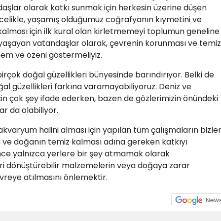
daşlar olarak katkı sunmak için herkesin üzerine düşen
celikle, yaşamış olduğumuz coğrafyanın kıymetini ve
z kalması için ilk kural olan kirletmemeyi toplumun geneline
aşayan vatandaşlar olarak, çevrenin korunması ve temiz
em ve özeni göstermeliyiz.
çok doğal güzellikleri bünyesinde barındırıyor. Belki de
al güzellikleri farkına varamayabiliyoruz. Deniz ve
çin çok şey ifade ederken, bazen de gözlerimizin önündeki
r da olabiliyor.
 akvaryum halini alması için yapılan tüm çalışmaların bizle
n ve doğanın temiz kalması adına gereken katkıyı
lince yalnızca yerlere bir şey atmamak olarak
i dönüştürebilir malzemelerin veya doğaya zarar
vreye atılmasını önlemektir.