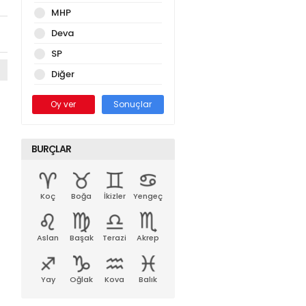
MHP
Deva
SP
Diğer
Oy ver
Sonuçlar
BURÇLAR
Koç
Boğa
İkizler
Yengeç
Aslan
Başak
Terazi
Akrep
Yay
Oğlak
Kova
Balık