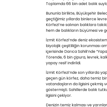
Toplamda 66 bin adet balık suyl
Bununla birlikte, Büyükşehir Bele
geçtiğimiz yıllarda binlerce levre
Körfezi’ne salınan balıklara takıla
hem de balıkların büyümesi ve gel
İzmit Körfezi’nde deniz ekosistem
biyolojik çeşitliliğin korunması
içerisinde Darıca Sahili’nde “Yap
Törende, 6 bin çipura, levrek, kal
yapay resif indirildi.
İzmit Körfezi’nde son yıllarda yapı
geçen gün körfez, daha temiz bir
vatandaşların da ilgisini çekmiş 
göstermişti. Sahillerde balık tut
ilgisini çekiyor.
Denizin temiz kalması ve yarınla