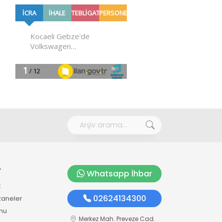
r
Whatsapp İhbar
k
02624134300
zaneler
mu
Merkez Mah. Preveze Cad.