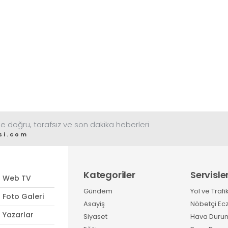
e doğru, tarafsız ve son dakika heberleri
si.com
Kategoriler
Servisle
Web TV
Gündem
Yol ve Trafi
Foto Galeri
Asayiş
Nöbetçi Ec
Yazarlar
Siyaset
Hava Duru