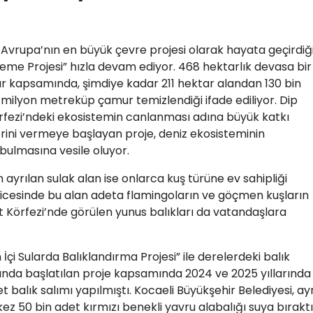
n Avrupa’nın en büyük çevre projesi olarak hayata geçirdiğ
eme Projesi” hızla devam ediyor. 468 hektarlık devasa bir
ar kapsamında, şimdiye kadar 211 hektar alandan 130 bin
milyon metreküp çamur temizlendiği ifade ediliyor. Dip
Körfezi’ndeki ekosistemin canlanması adına büyük katkı
ini vermeye başlayan proje, deniz ekosisteminin
ulmasına vesile oluyor.
in ayrılan sulak alan ise onlarca kuş türüne ev sahipliği
ticesinde bu alan adeta flamingoların ve göçmen kuşların
it Körfezi’nde görülen yunus balıkları da vatandaşlara
İçi Sularda Balıklandırma Projesi” ile derelerdeki balık
ında başlatılan proje kapsamında 2024 ve 2025 yıllarında
t balık salımı yapılmıştı. Kocaeli Büyükşehir Belediyesi, ay
z 50 bin adet kırmızı benekli yavru alabalığı suya bıraktı