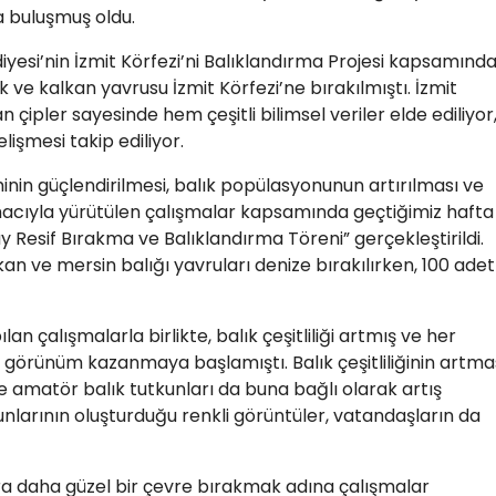
a buluşmuş oldu.
diyesi’nin İzmit Körfezi’ni Balıklandırma Projesi kapsamınd
k ve kalkan yavrusu İzmit Körfezi’ne bırakılmıştı. İzmit
n çipler sayesinde hem çeşitli bilimsel veriler elde ediliyor
işmesi takip ediliyor.
inin güçlendirilmesi, balık popülasyonunun artırılması ve
 amacıyla yürütülen çalışmalar kapsamında geçtiğimiz hafta
ay Resif Bırakma ve Balıklandırma Töreni” gerçekleştirildi.
kan ve mersin balığı yavruları denize bırakılırken, 100 adet
lan çalışmalarla birlikte, balık çeşitliliği artmış ve her
 görünüm kazanmaya başlamıştı. Balık çeşitliliğinin artma
ve amatör balık tutkunları da buna bağlı olarak artış
kunlarının oluşturduğu renkli görüntüler, vatandaşların da
ra daha güzel bir çevre bırakmak adına çalışmalar