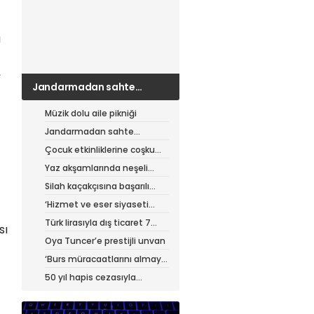
a
,
Jandarmadan sahte
çantacılara darbe
Müzik dolu aile pikniği
Jandarmadan sahte
çantacılara darbe
Çocuk etkinliklerine coşku
dolu final
Yaz akşamlarında neşeli
etkinlikler
Silah kaçakçısına başarılı
operasyon
‘Hizmet ve eser siyaseti
yapıyoruz’
Türk lirasıyla dış ticaret 7
sı
ayda 900 milyar lirayı aştı
Oya Tuncer’e prestijli unvan
‘Burs müracaatlarını almaya
başladık’
50 yıl hapis cezasıyla
aranıyordu, yakalandı