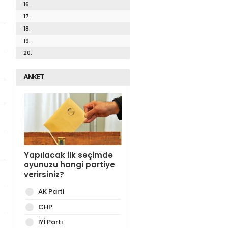
16.
17.
18.
19.
20.
ANKET
Yapılacak ilk seçimde
oyunuzu hangi partiye
verirsiniz?
AK Parti
CHP
İYİ Parti