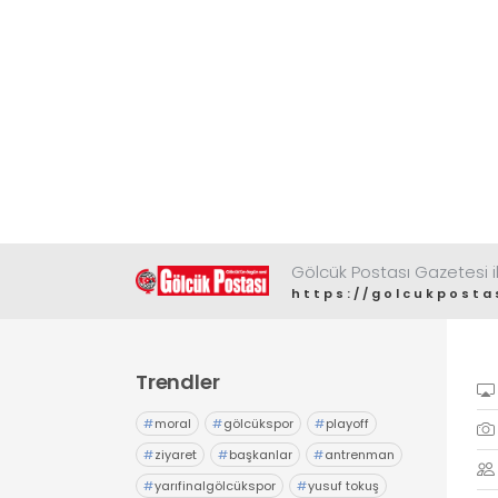
Gölcük Postası Gazetesi il
https://golcukposta
Trendler
#
moral
#
gölcükspor
#
playoff
#
ziyaret
#
başkanlar
#
antrenman
#
yarıfinalgölcükspor
#
yusuf tokuş