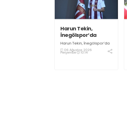
sadece sonuç almak değil,
Türk futboluna örnek
sporcular kazandırmak
olduğunu söyledi
Harun Tekin,
İnegölspor’da
Harun Tekin, İnegölspor’da
06 Ağustos 2026
Perşembe
10:14