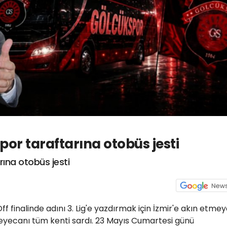
por taraftarına otobüs jesti
rına otobüs jesti
f finalinde adını 3. Lig'e yazdırmak için İzmir'e akın etme
eyecanı tüm kenti sardı. 23 Mayıs Cumartesi günü