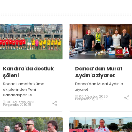
Kandıra'da dostluk
Darıca’dan Murat
şöleni
Aydın'a ziyaret
Kocaeli amatör küme
Darıca’dan Murat Aydın'a
ekiplerinden Yeni
ziyaret
Kandıraspor ile
06 Ağustos 2026
Perşembe
10:15
Bekirderespor'un U10, U11 ve
06 Ağustos 2026
Perşembe
10:15
U12 yaş kategorilerindeki
altyapı takımları hazırlık
maçında karşılaştı. Yaklaşık
100 genç futbolcunun ter
döktüğü maçların ardından