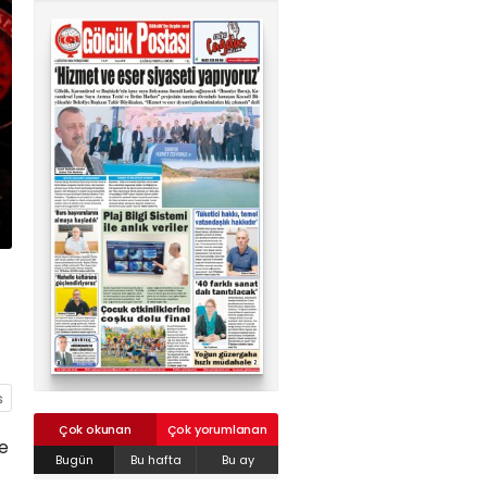
02624132333
haber@golcukpostasi.com
Çok okunan
Çok yorumlanan
ye
Bugün
Bu hafta
Bu ay