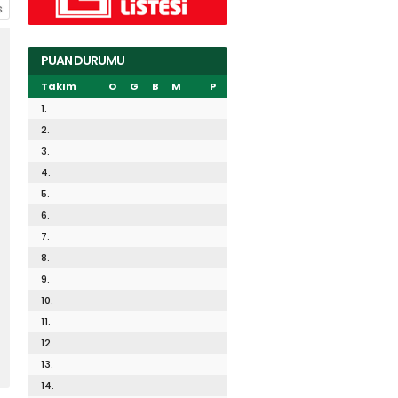
PUAN DURUMU
Takım
O
G
B
M
P
1.
2.
3.
4.
5.
6.
7.
8.
9.
10.
11.
12.
13.
14.