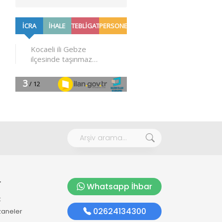
r
Whatsapp İhbar
k
02624134300
zaneler