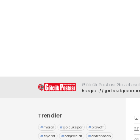
Gölcük Postası Gazetesi il
https://golcukposta
Trendler
#
moral
#
gölcükspor
#
playoff
#
ziyaret
#
başkanlar
#
antrenman