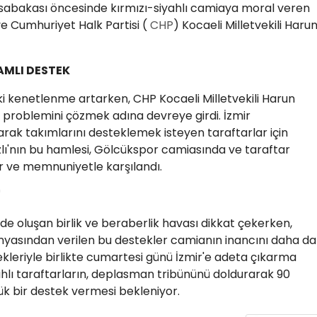
bakası öncesinde kırmızı-siyahlı camiaya moral veren
e Cumhuriyet Halk Partisi (
CHP
) Kocaeli Milletvekili Haru
AMLI DESTEK
ki kenetlenme artarken, CHP Kocaeli Milletvekili Harun
ım problemini çözmek adına devreye girdi. İzmir
rak takımlarını desteklemek isteyen taraftarlar için
lı'nın bu hamlesi, Gölcükspor camiasında ve taraftar
ir ve memnuniyetle karşılandı.
"
'de oluşan birlik ve beraberlik havası dikkat çekerken,
nyasından verilen bu destekler camianın inancını daha da
ekleriyle birlikte cumartesi günü İzmir'e adeta çıkarma
hlı taraftarların, deplasman tribününü doldurarak 90
k bir destek vermesi bekleniyor.