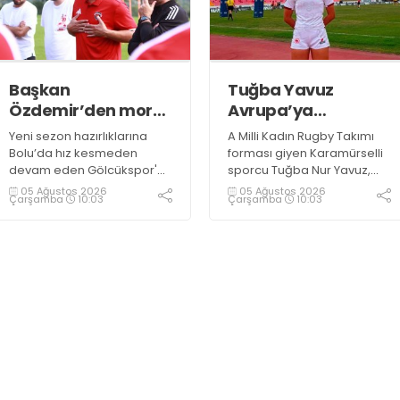
sporculara Kandıra'nın
yöresel lezzeti mancarlı
pide ve karpuz ikram edildi
Başkan
Tuğba Yavuz
Özdemir’den moral
Avrupa’ya
ziyareti
hazırlanıyor
Yeni sezon hazırlıklarına
A Milli Kadın Rugby Takımı
Bolu’da hız kesmeden
forması giyen Karamürselli
devam eden Gölcükspor'a,
sporcu Tuğba Nur Yavuz,
Kulüp Başkanı Kadir
Hamburg ve Split'teki
05 Ağustos 2026
05 Ağustos 2026
Çarşamba
10:03
Çarşamba
10:03
Özdemir ve Başkan
Championship Serisi’nde
Yardımcısı Semih Sofu
görev alarak 10. milli maçına
tarafından sürpriz bir moral
çıkma eşiğini geride bıraktı
ziyareti gerçekleştirildi