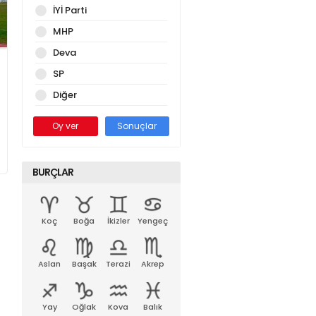
İYİ Parti
MHP
Deva
SP
Diğer
Oy ver
Sonuçlar
BURÇLAR
Koç
Boğa
İkizler
Yengeç
Aslan
Başak
Terazi
Akrep
Yay
Oğlak
Kova
Balık