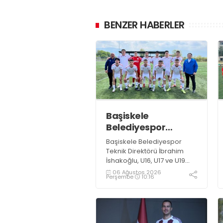
BENZER HABERLER
Başiskele
Belediyespor
Gelişim Ligi’ne hazır
Başiskele Belediyespor
Teknik Direktörü İbrahim
İshakoğlu, U16, U17 ve U19
takımlarının mücadele
06 Ağustos 2026
Perşembe
10:16
edeceği Gelişim Ligi
öncesinde açıklamalarda
bulundu. Genç oyuncuların
gelişimine dikkat çeken
İshakoğlu, hedeflerinin