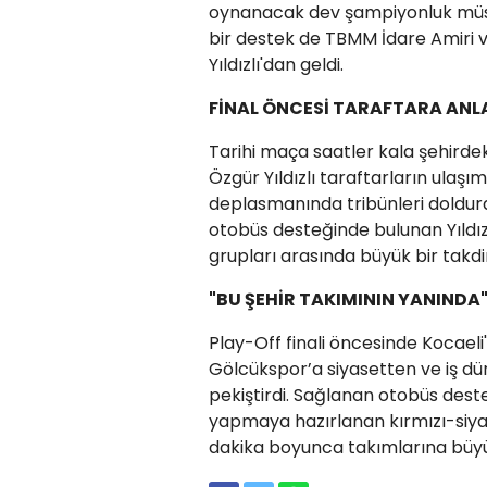
oynanacak dev şampiyonluk müsa
bir destek de TBMM İdare Amiri v
Yıldızlı'dan geldi.
FİNAL ÖNCESİ TARAFTARA ANL
Tarihi maça saatler kala şehirde
Özgür Yıldızlı taraftarların ulaş
deplasmanında tribünleri doldura
otobüs desteğinde bulunan Yıldız
grupları arasında büyük bir takd
"BU ŞEHİR TAKIMININ YANINDA
Play-Off finali öncesinde Kocaeli
Gölcükspor’a siyasetten ve iş dü
pekiştirdi. Sağlanan otobüs dest
yapmaya hazırlanan kırmızı-siya
dakika boyunca takımlarına büyü