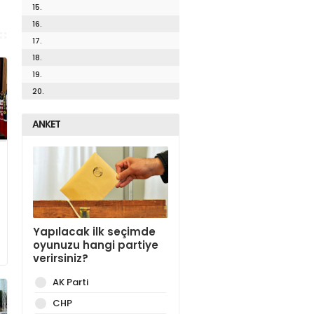
15.
16.
17.
18.
19.
20.
ANKET
Yapılacak ilk seçimde
oyunuzu hangi partiye
verirsiniz?
AK Parti
CHP