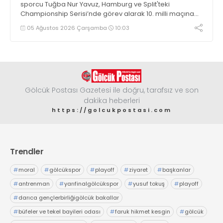
sporcu Tuğba Nur Yavuz, Hamburg ve Split'teki
Championship Serisi’nde görev alarak 10. milli maçına
çıkma eşiğini geride bıraktı
05 Ağustos 2026 Çarşamba
10:03
Gölcük Postası Gazetesi ile doğru, tarafsız ve son
dakika heberleri
https://golcukpostasi.com
Trendler
#
moral
#
gölcükspor
#
playoff
#
ziyaret
#
başkanlar
#
antrenman
#
yarıfinalgölcükspor
#
yusuf tokuş
#
playoff
#
darıca gençlerbirliğigölcük bakallar
#
büfeler ve tekel bayileri odası
#
faruk hikmet kesgin
#
gölcük