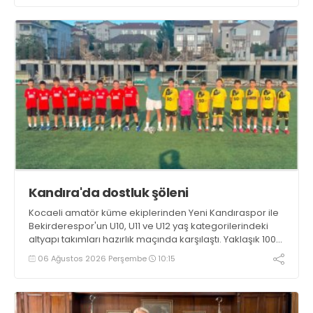
örnek sporcular kazandırmak olduğunu söyledi
Kandıra'da dostluk şöleni
Kocaeli amatör küme ekiplerinden Yeni Kandıraspor ile
Bekirderespor'un U10, U11 ve U12 yaş kategorilerindeki
altyapı takımları hazırlık maçında karşılaştı. Yaklaşık 100
genç futbolcunun ter döktüğü maçların ardından
06 Ağustos 2026 Perşembe
10:15
sporculara Kandıra'nın yöresel lezzeti mancarlı pide ve
karpuz ikram edildi