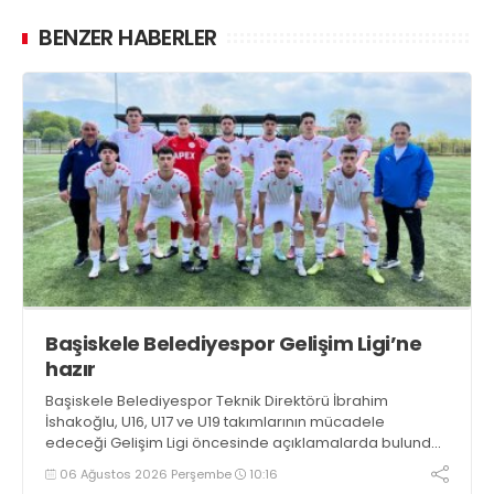
BENZER HABERLER
Başiskele Belediyespor Gelişim Ligi’ne
hazır
Başiskele Belediyespor Teknik Direktörü İbrahim
İshakoğlu, U16, U17 ve U19 takımlarının mücadele
edeceği Gelişim Ligi öncesinde açıklamalarda bulundu.
Genç oyuncuların gelişimine dikkat çeken İshakoğlu,
06 Ağustos 2026 Perşembe
10:16
hedeflerinin sadece sonuç almak değil, Türk futboluna