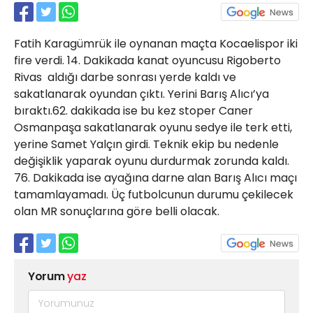
21 Gölcük
02624132333
Fatih Karagümrük ile oynanan maçta Kocaelispor iki
haber@golcukpostasi.com
fire verdi. 14. Dakikada kanat oyuncusu Rigoberto
Rivas aldığı darbe sonrası yerde kaldı ve
sakatlanarak oyundan çıktı. Yerini Barış Alıcı’ya
bıraktı.62. dakikada ise bu kez stoper Caner
Osmanpaşa sakatlanarak oyunu sedye ile terk etti,
yerine Samet Yalçın girdi. Teknik ekip bu nedenle
değişiklik yaparak oyunu durdurmak zorunda kaldı.
76. Dakikada ise ayağına darne alan Barış Alıcı maçı
tamamlayamadı. Üç futbolcunun durumu çekilecek
olan MR sonuçlarına göre belli olacak.
Yorum
yaz