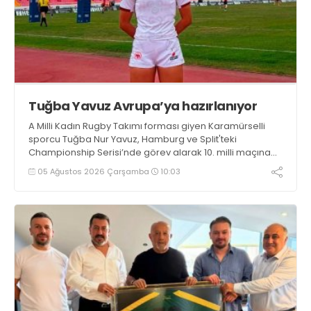
Tuğba Yavuz Avrupa’ya hazırlanıyor
A Milli Kadın Rugby Takımı forması giyen Karamürselli
sporcu Tuğba Nur Yavuz, Hamburg ve Split'teki
Championship Serisi’nde görev alarak 10. milli maçına
çıkma eşiğini geride bıraktı
05 Ağustos 2026 Çarşamba
10:03