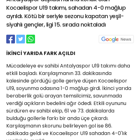
21 Gölcük
Kocaelispor U19 takımı, sahadan 4-0 mağlup
02624132333
ayrıldı. Kötü bir seriyle sezonu kapatan yeşil-
siyahlı gençler, ligi 15. sırada noktaladı
haber@golcukpostasi.com
İKİNCİ YARIDA FARK AÇILDI
Mücadeleye ev sahibi Antalyaspor U19 takımı daha
etkili başladı. Karşılaşmanın 33. dakikasında
kalesinde gördüğü golle geriye düşen Kocaelispor
U19, soyunma odasına 1-0 mağlup girdi. İkinci yarıda
beraberlik golü arayan temsilcimiz, savunmada
verdiği açıkların bedelini ağır ödedi. Etkili oyununu
sürdüren ev sahibi ekip, 61 ve 73. dakikalarda
bulduğu gollerle farkı bir anda üçe çıkardı.
Karşılaşmanın skorunu belirleyen gol ise 86.
dakikada geldi ve Kocaelispor U19 sahadan 4-0'lık