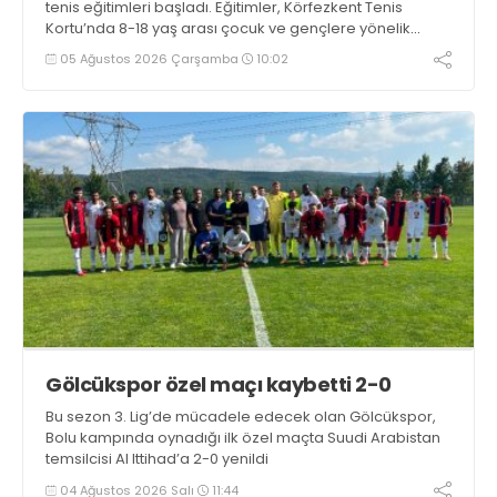
tenis eğitimleri başladı. Eğitimler, Körfezkent Tenis
Kortu’nda 8-18 yaş arası çocuk ve gençlere yönelik
düzenleniyor
05 Ağustos 2026 Çarşamba
10:02
Gölcükspor özel maçı kaybetti 2-0
Bu sezon 3. Lig’de mücadele edecek olan Gölcükspor,
Bolu kampında oynadığı ilk özel maçta Suudi Arabistan
temsilcisi Al Ittihad’a 2-0 yenildi
04 Ağustos 2026 Salı
11:44