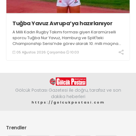
Tuğba Yavuz Avrupa’ya hazırlanıyor
A Milli Kadın Rugby Takımı forması giyen Karamürselli
sporcu Tuğba Nur Yavuz, Hamburg ve Split'teki
Championship Serisi’nde görev alarak 10. milli maçına
çıkma eşiğini geride bıraktı
05 Ağustos 2026 Çarşamba
10:03
Gölcük Postası Gazetesi ile doğru, tarafsız ve son
dakika heberleri
https://golcukpostasi.com
Trendler