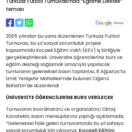
Turkuaz Futbol Turnuvası’nda “Eğitime Destek”
21 Gölcük
teması
02624132333
haber@golcukpostasi.com
2005 yılından bu yana düzenlenen Turkuaz Futbol
Turnuvası, bu yıl sosyal sorumluluk projesi
kapsamında Kocaeli Eğitim Vakfı (KEV) iş birliğiyle
gerçekleştirilecek. Üniversite öğrencilerine burs ve
eğitim desteği sağlamak amacıyla yapılacak
turnuvanın geleneksel basın toplantısı, 8 Ağustos’ta
İzmit Yenişehir Mahallesi’nde bulunan Ciğerci
Bahattin’de düzenlendi.
ÜNİVERSİTE ÖĞRENCİLERİNE BURS VERİLECEK
Turnuvanın koordinatörü ve organizatörü Oktay
Kocatekin, basın mensuplarına yaptığı açıklamada,
“Geleneksel hale gelen turnuvamızda bu yıl sahaya
sosyal sorumluluk için çıkıyoruz.
Kocaeli Eğitim