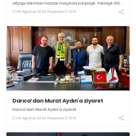
altyapı takımları hazırlık maçında karşılaştı. Yaklaşık 100
genç futbolcunun ter döktüğü maçların ardından
06 Ağustos 2026 Perşembe
10:15
sporculara Kandıra'nın yöresel lezzeti mancarlı pide ve
karpuz ikram edildi
Darıca’dan Murat Aydın'a ziyaret
Darıca’dan Murat Aydın'a ziyaret
06 Ağustos 2026 Perşembe
10:15