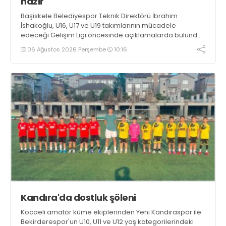
hazır
Başiskele Belediyespor Teknik Direktörü İbrahim
İshakoğlu, U16, U17 ve U19 takımlarının mücadele
edeceği Gelişim Ligi öncesinde açıklamalarda bulundu.
Genç oyuncuların gelişimine dikkat çeken İshakoğlu,
06 Ağustos 2026 Perşembe
10:16
hedeflerinin sadece sonuç almak değil, Türk futboluna
örnek sporcular kazandırmak olduğunu söyledi
Kandıra'da dostluk şöleni
Kocaeli amatör küme ekiplerinden Yeni Kandıraspor ile
Bekirderespor'un U10, U11 ve U12 yaş kategorilerindeki