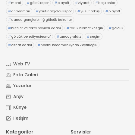
#
moral
#
gölcükspor
#
playoff
#
ziyaret
#
başkanlar
#
antrenman
#
yarıfinalgölcükspor
#
yusuf tokuş
#
playoff
#
darıca gençlerbirliğigölcük bakallar
#
büfeler ve tekel bayileri odası
#
faruk hikmet kesgin
#
gölcük
#
gölcük belediyesiesnaf
#
tuncay yıldız
#
seçim
#
esnaf odası
#
necmi kocamanAyhan Zeytinoğlu
#
Kocaeli Sanayi Odası
Web TV
Foto Galeri
Yazarlar
Arşiv
Künye
İletişim
Kategoriler
Servisler