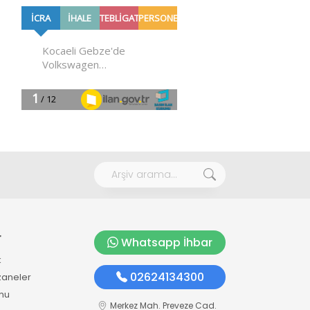
r
Whatsapp İhbar
k
02624134300
zaneler
mu
Merkez Mah. Preveze Cad.