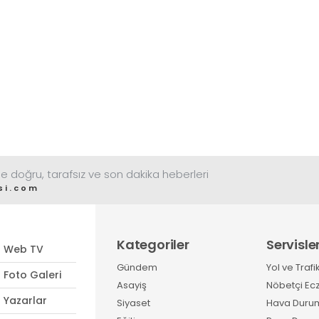
e doğru, tarafsız ve son dakika heberleri
si.com
Kategoriler
Servisle
Web TV
Gündem
Yol ve Trafi
Foto Galeri
Asayiş
Nöbetçi Ec
Yazarlar
Siyaset
Hava Duru