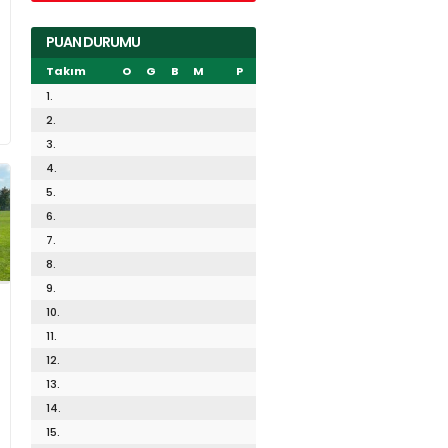
PUAN DURUMU
Takım
O
G
B
M
P
1.
2.
3.
4.
5.
6.
7.
8.
9.
10.
11.
12.
13.
14.
15.