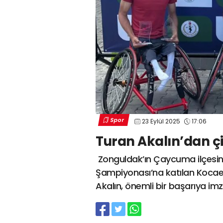
Spor
23 Eylül 2025
17:06
Turan Akalın’dan ç
Zonguldak’ın Çaycuma ilçesin
Şampiyonası’na katılan Kocael
Akalın, önemli bir başarıya imz