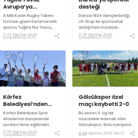
Avrupa’ya
desteği
hazırlanıyor
A Milli Kadın Rugby Takımı
Darıca 1934 Gençlerbirliği,
forması giyen Karamürselli
US Grup ile sponsorluk
sporcu Tuğba Nur Yavuz,
anlaşması imzaladı.
Hamburg ve Split'teki
Kulüpten yapılan
05 Ağustos 2026
05 Ağustos 2026
Çarşamba
10:03
Çarşamba
10:03
Championship Serisi’nde
açıklamada, anlaşmanın
görev alarak 10. milli maçına
tesis yönetimi alanında
çıkma eşiğini geride bıraktı
faaliyet gösteren US Grup
ile gerçekleştirildiği belirtildi
Körfez
Gölcükspor özel
Belediyesi’nden
maçı kaybetti 2-0
ücretsiz tenis kursu
Körfez Belediyesi Spor
Bu sezon 3. Lig’de
Akademisi bünyesinde
mücadele edecek olan
ücretsiz tenis eğitimleri
Gölcükspor, Bolu kampında
başladı. Eğitimler,
oynadığı ilk özel maçta
05 Ağustos 2026
04 Ağustos 2026 Salı
Çarşamba
10:02
11:44
Körfezkent Tenis Kortu’nda
Suudi Arabistan temsilcisi Al