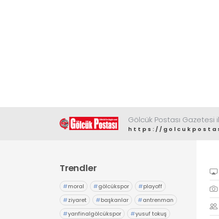
Gölcük Postası Gazetesi il
https://golcukposta
Trendler
#
moral
#
gölcükspor
#
playoff
#
ziyaret
#
başkanlar
#
antrenman
#
yarıfinalgölcükspor
#
yusuf tokuş