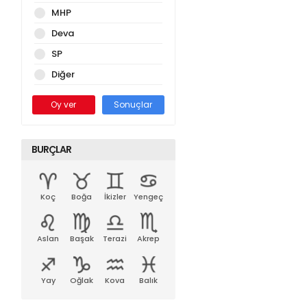
MHP
Deva
SP
Diğer
Oy ver
Sonuçlar
BURÇLAR
Koç
Boğa
İkizler
Yengeç
Aslan
Başak
Terazi
Akrep
Yay
Oğlak
Kova
Balık