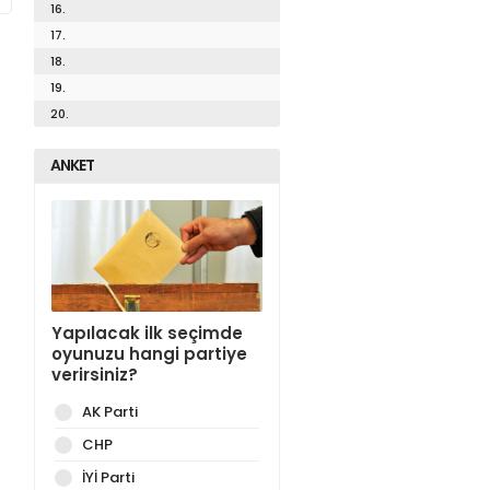
16.
17.
18.
19.
20.
ANKET
Yapılacak ilk seçimde
oyunuzu hangi partiye
verirsiniz?
AK Parti
CHP
İYİ Parti