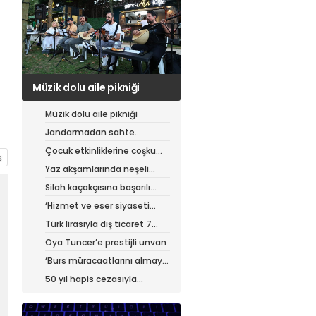
Jandarmadan sahte
çantacılara darbe
Müzik dolu aile pikniği
Jandarmadan sahte
çantacılara darbe
Çocuk etkinliklerine coşku
dolu final
Yaz akşamlarında neşeli
etkinlikler
Silah kaçakçısına başarılı
operasyon
‘Hizmet ve eser siyaseti
yapıyoruz’
Türk lirasıyla dış ticaret 7
ayda 900 milyar lirayı aştı
Oya Tuncer’e prestijli unvan
‘Burs müracaatlarını almaya
başladık’
50 yıl hapis cezasıyla
aranıyordu, yakalandı