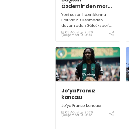
Özdemir’den moral
ziyareti
Yeni sezon hazırlıklarına
Bolu’da hız kesmeden
devam eden Gölcükspor'a,
Kulüp Başkanı Kadir
05 Ağustos 2026
Çarşamba
10:03
Özdemir ve Başkan
Yardımcısı Semih Sofu
tarafından sürpriz bir moral
ziyareti gerçekleştirildi
Jo’ya Fransız
kancası
Jo’ya Fransız kancası
05 Ağustos 2026
Çarşamba
10:02