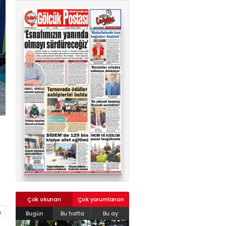
02624132333
haber@golcukpostasi.com
Çok okunan
Çok yorumlanan
Bugün
Bu hafta
Bu ay