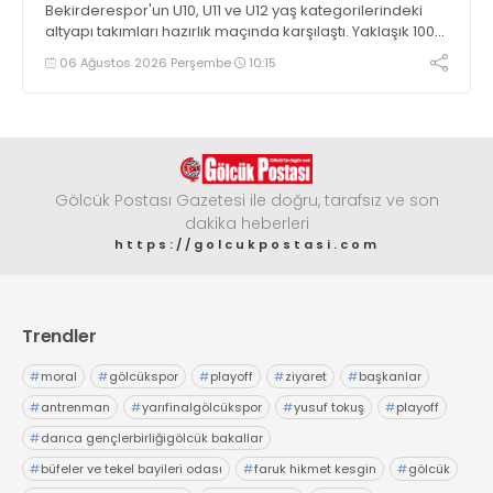
Bekirderespor'un U10, U11 ve U12 yaş kategorilerindeki
altyapı takımları hazırlık maçında karşılaştı. Yaklaşık 100
genç futbolcunun ter döktüğü maçların ardından
06 Ağustos 2026 Perşembe
10:15
sporculara Kandıra'nın yöresel lezzeti mancarlı pide ve
karpuz ikram edildi
Gölcük Postası Gazetesi ile doğru, tarafsız ve son
dakika heberleri
https://golcukpostasi.com
Trendler
#
moral
#
gölcükspor
#
playoff
#
ziyaret
#
başkanlar
#
antrenman
#
yarıfinalgölcükspor
#
yusuf tokuş
#
playoff
#
darıca gençlerbirliğigölcük bakallar
#
büfeler ve tekel bayileri odası
#
faruk hikmet kesgin
#
gölcük