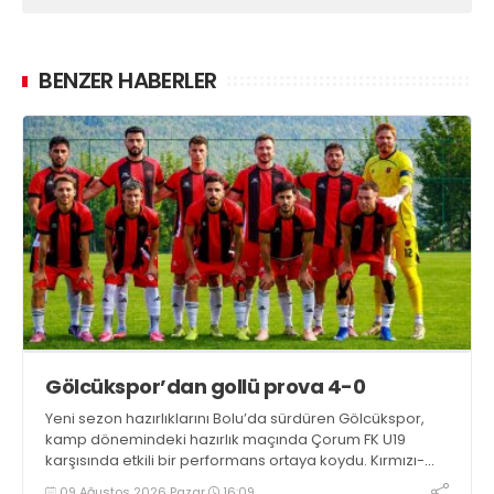
BENZER HABERLER
Gölcükspor’dan gollü prova 4-0
Yeni sezon hazırlıklarını Bolu’da sürdüren Gölcükspor,
kamp dönemindeki hazırlık maçında Çorum FK U19
karşısında etkili bir performans ortaya koydu. Kırmızı-
siyahlılar, iki devrede bulduğu gollerle rakibini 4-0
09 Ağustos 2026 Pazar
16:09