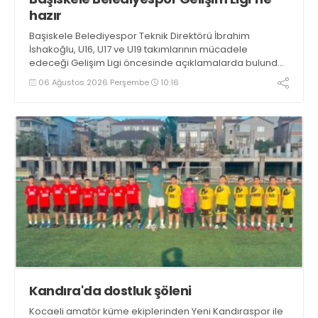
hazır
Başiskele Belediyespor Teknik Direktörü İbrahim
İshakoğlu, U16, U17 ve U19 takımlarının mücadele
edeceği Gelişim Ligi öncesinde açıklamalarda bulundu.
Genç oyuncuların gelişimine dikkat çeken İshakoğlu,
06 Ağustos 2026 Perşembe
10:16
hedeflerinin sadece sonuç almak değil, Türk futboluna
örnek sporcular kazandırmak olduğunu söyledi
Kandıra'da dostluk şöleni
Kocaeli amatör küme ekiplerinden Yeni Kandıraspor ile