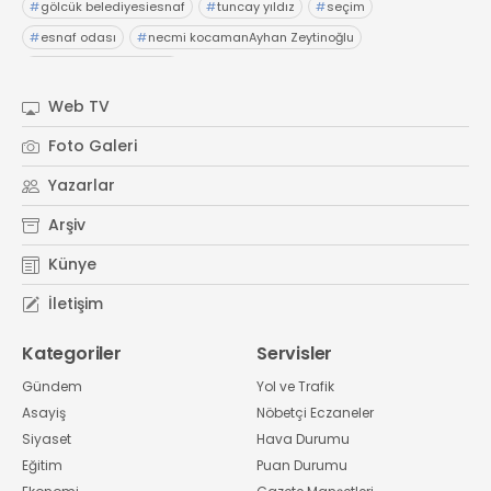
#
gölcük belediyesiesnaf
#
tuncay yıldız
#
seçim
#
esnaf odası
#
necmi kocamanAyhan Zeytinoğlu
#
Kocaeli Sanayi Odası
Web TV
Foto Galeri
Yazarlar
Arşiv
Künye
İletişim
Kategoriler
Servisler
Gündem
Yol ve Trafik
Asayiş
Nöbetçi Eczaneler
Siyaset
Hava Durumu
Eğitim
Puan Durumu