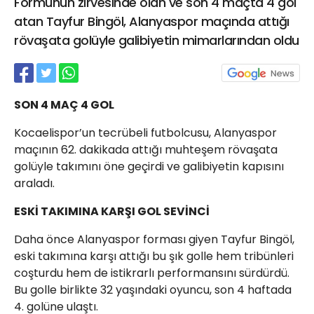
Formunun zirvesinde olan ve son 4 maçta 4 gol
21 Gölcük
atan Tayfur Bingöl, Alanyaspor maçında attığı
02624132333
rövaşata golüyle galibiyetin mimarlarından oldu
haber@golcukpostasi.com
SON 4 MAÇ 4 GOL
Kocaelispor’un tecrübeli futbolcusu, Alanyaspor
maçının 62. dakikada attığı muhteşem rövaşata
golüyle takımını öne geçirdi ve galibiyetin kapısını
araladı.
ESKİ TAKIMINA KARŞI GOL SEVİNCİ
Daha önce Alanyaspor forması giyen Tayfur Bingöl,
eski takımına karşı attığı bu şık golle hem tribünleri
coşturdu hem de istikrarlı performansını sürdürdü.
Bu golle birlikte 32 yaşındaki oyuncu, son 4 haftada
4. golüne ulaştı.