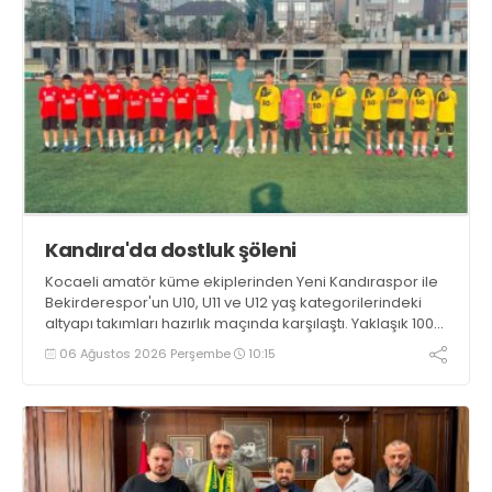
Kandıra'da dostluk şöleni
Kocaeli amatör küme ekiplerinden Yeni Kandıraspor ile
Bekirderespor'un U10, U11 ve U12 yaş kategorilerindeki
altyapı takımları hazırlık maçında karşılaştı. Yaklaşık 100
genç futbolcunun ter döktüğü maçların ardından
06 Ağustos 2026 Perşembe
10:15
sporculara Kandıra'nın yöresel lezzeti mancarlı pide ve
karpuz ikram edildi