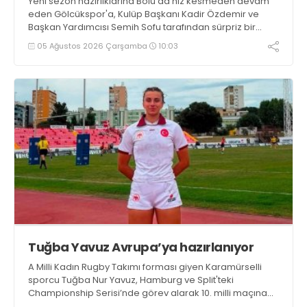
Yeni sezon hazırlıklarına Bolu’da hız kesmeden devam
eden Gölcükspor'a, Kulüp Başkanı Kadir Özdemir ve
Başkan Yardımcısı Semih Sofu tarafından sürpriz bir
moral ziyareti gerçekleştirildi
05 Ağustos 2026 Çarşamba
10:03
Tuğba Yavuz Avrupa’ya hazırlanıyor
A Milli Kadın Rugby Takımı forması giyen Karamürselli
sporcu Tuğba Nur Yavuz, Hamburg ve Split'teki
Championship Serisi’nde görev alarak 10. milli maçına
çıkma eşiğini geride bıraktı