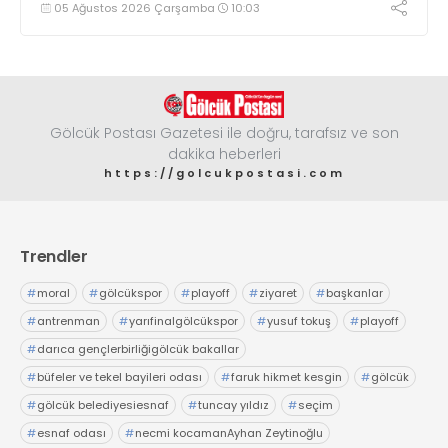
05 Ağustos 2026 Çarşamba
10:03
Gölcük Postası Gazetesi ile doğru, tarafsız ve son
dakika heberleri
https://golcukpostasi.com
Trendler
#
moral
#
gölcükspor
#
playoff
#
ziyaret
#
başkanlar
#
antrenman
#
yarıfinalgölcükspor
#
yusuf tokuş
#
playoff
#
darıca gençlerbirliğigölcük bakallar
#
büfeler ve tekel bayileri odası
#
faruk hikmet kesgin
#
gölcük
#
gölcük belediyesiesnaf
#
tuncay yıldız
#
seçim
#
esnaf odası
#
necmi kocamanAyhan Zeytinoğlu