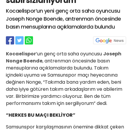
sabırsızlanıyorum”
21 Gölcük
Kocaelispor’un yeni genç orta saha oyuncusu
02624132333
Joseph Nonge Boende, antrenman öncesinde
haber@golcukpostasi.com
basın mensuplarına açıklamalarda bulundu
Kocaelispor
’un genç orta saha oyuncusu
Joseph
Nonge Boende
, antrenman öncesinde basın
mensuplarına açıklamalarda bulundu. Takım
içindeki uyuma ve Samsunspor maçı heyecanına
değinen Nonge, “Takımda bana yardım eden, beni
daha iyiye götüren takım arkadaşlarım ve abilerim
var. Birbirimize yardımcı oluyoruz. Ben de tüm
performansımı takım için sergiliyorum” dedi.
“HERKES BU MAÇI BEKLİYOR”
Samsunspor karşılaşmasının önemine dikkat çeken