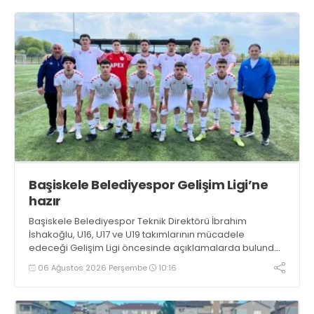
Başiskele Belediyespor Gelişim Ligi’ne
hazır
Başiskele Belediyespor Teknik Direktörü İbrahim
İshakoğlu, U16, U17 ve U19 takımlarının mücadele
edeceği Gelişim Ligi öncesinde açıklamalarda bulundu.
Genç oyuncuların gelişimine dikkat çeken İshakoğlu,
06 Ağustos 2026 Perşembe
10:16
hedeflerinin sadece sonuç almak değil, Türk futboluna
örnek sporcular kazandırmak olduğunu söyledi