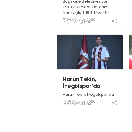
Başiskele Belediyespor
Teknik Direktörü İbrahim
İshakoğlu, U16, U17 ve U19
takımlarının mücadele
06 Ağustos 2026
Perşembe
10:16
edeceği Gelişim Ligi
öncesinde açıklamalarda
bulundu. Genç oyuncuların
gelişimine dikkat çeken
İshakoğlu, hedeflerinin
sadece sonuç almak değil,
Türk futboluna örnek
sporcular kazandırmak
olduğunu söyledi
Harun Tekin,
İnegölspor’da
Harun Tekin, İnegölspor’da
06 Ağustos 2026
Perşembe
10:14