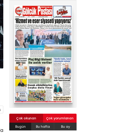
02624132333
haber@golcukpostasi.com
Çok okunan
Çok yorumlanan
Bugün
Bu hafta
Bu ay
la