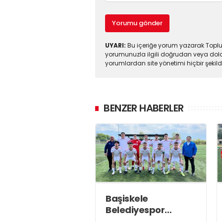
Yorumu gönder
UYARI:
Bu içeriğe yorum yazarak Toplul
yorumunuzla ilgili doğrudan veya dola
yorumlardan site yönetimi hiçbir şeki
BENZER HABERLER
Başiskele
Belediyespor
Gelişim Ligi’ne hazır