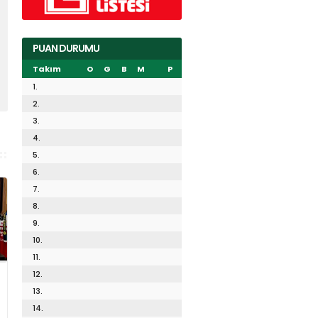
PUAN DURUMU
Takım
O
G
B
M
P
1.
2.
3.
4.
5.
6.
7.
8.
9.
10.
11.
12.
13.
14.