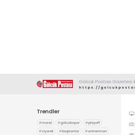
Gölcük Postası Gazetesi il
https://golcukposta
Trendler
#
moral
#
gölcükspor
#
playoff
#
ziyaret
#
başkanlar
#
antrenman