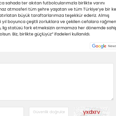
 sahada ter akıtan futbolcularımızla birlikte varını
az atmosferi tüm şehre yaşatan ve tüm Türkiye’ye bir k
ırlatan büyük taraftarlarımıza teşekkür ederiz. Almış
 yıl boyunca çeşitli zorluklara ve çekilen cefalara rağme
n, lig statüsü fark etmeksizin armamıza her dönemde sahi
n. Biz, birlikte güçlüyüz” ifadeleri kullanıldı.