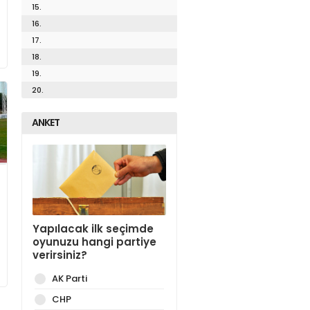
15.
16.
17.
18.
19.
20.
ANKET
Yapılacak ilk seçimde
oyunuzu hangi partiye
verirsiniz?
AK Parti
CHP