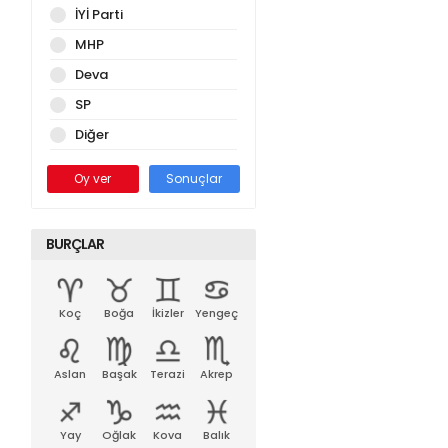
İYİ Parti
MHP
Deva
SP
Diğer
Oy ver
Sonuçlar
BURÇLAR
Koç
Boğa
İkizler
Yengeç
Aslan
Başak
Terazi
Akrep
Yay
Oğlak
Kova
Balık