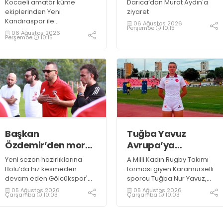
Kocaeli amatör küme
Darıca’dan Murat Aydın'a
ekiplerinden Yeni
ziyaret
Kandıraspor ile
06 Ağustos 2026
Perşembe
10:15
Bekirderespor'un U10, U11 ve
06 Ağustos 2026
Perşembe
10:15
U12 yaş kategorilerindeki
altyapı takımları hazırlık
maçında karşılaştı. Yaklaşık
100 genç futbolcunun ter
döktüğü maçların ardından
sporculara Kandıra'nın
yöresel lezzeti mancarlı
pide ve karpuz ikram edildi
Başkan
Tuğba Yavuz
Özdemir’den moral
Avrupa’ya
ziyareti
hazırlanıyor
Yeni sezon hazırlıklarına
A Milli Kadın Rugby Takımı
Bolu’da hız kesmeden
forması giyen Karamürselli
devam eden Gölcükspor'a,
sporcu Tuğba Nur Yavuz,
Kulüp Başkanı Kadir
Hamburg ve Split'teki
05 Ağustos 2026
05 Ağustos 2026
Çarşamba
10:03
Çarşamba
10:03
Özdemir ve Başkan
Championship Serisi’nde
Yardımcısı Semih Sofu
görev alarak 10. milli maçına
tarafından sürpriz bir moral
çıkma eşiğini geride bıraktı