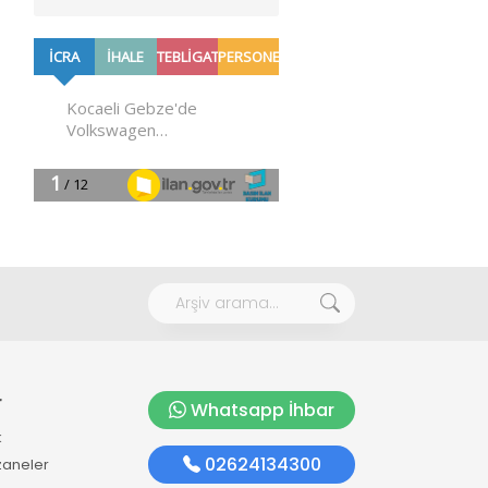
r
Whatsapp İhbar
k
02624134300
zaneler