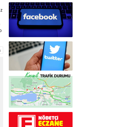
ez
n
p