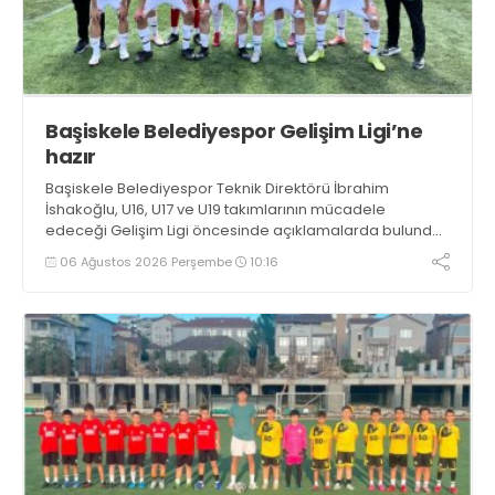
Başiskele Belediyespor Gelişim Ligi’ne
hazır
Başiskele Belediyespor Teknik Direktörü İbrahim
İshakoğlu, U16, U17 ve U19 takımlarının mücadele
edeceği Gelişim Ligi öncesinde açıklamalarda bulundu.
Genç oyuncuların gelişimine dikkat çeken İshakoğlu,
06 Ağustos 2026 Perşembe
10:16
hedeflerinin sadece sonuç almak değil, Türk futboluna
örnek sporcular kazandırmak olduğunu söyledi