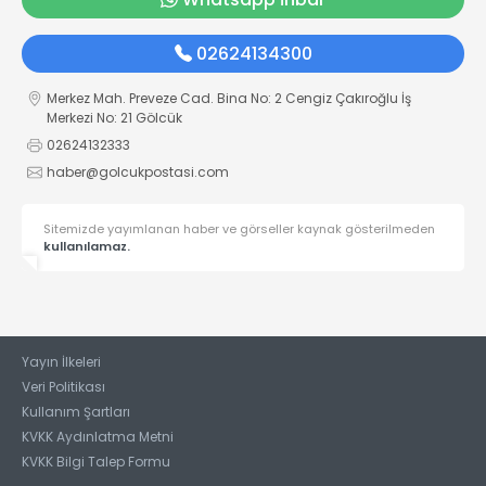
02624134300
Merkez Mah. Preveze Cad. Bina No: 2 Cengiz Çakıroğlu İş
Merkezi No: 21 Gölcük
02624132333
haber@golcukpostasi.com
Sitemizde yayımlanan haber ve görseller kaynak gösterilmeden
kullanılamaz.
Yayın İlkeleri
Veri Politikası
Kullanım Şartları
KVKK Aydınlatma Metni
KVKK Bilgi Talep Formu