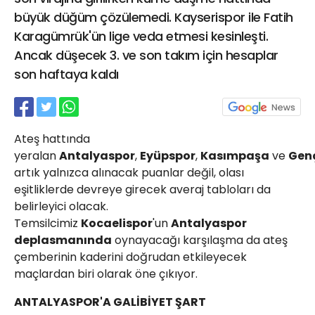
21 Gölcük
büyük düğüm çözülemedi. Kayserispor ile Fatih
02624132333
Karagümrük'ün lige veda etmesi kesinleşti.
Ancak düşecek 3. ve son takım için hesaplar
haber@golcukposta
son haftaya kaldı
Ateş hattında
yeralan
Antalyaspor
,
Eyüpspor
,
Kasımpaşa
ve
Genç
artık yalnızca alınacak puanlar değil, olası
eşitliklerde devreye girecek averaj tabloları da
belirleyici olacak.
Temsilcimiz
Kocaelispor
'un
Antalyaspor
deplasmanında
oynayacağı karşılaşma da ateş
çemberinin kaderini doğrudan etkileyecek
maçlardan biri olarak öne çıkıyor.
ANTALYASPOR'A GALİBİYET ŞART