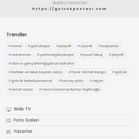
dakika heberleri
https://golcukpostasi.com
Trendler
#
moral
#
gölcükspor
#
playoff
#
ziyaret
#
başkanlar
#
antrenman
#
yarıfinalgölcükspor
#
yusuf tokuş
#
playoff
#
darıca gençlerbirliğigölcük bakallar
#
büfeler ve tekel bayileri odası
#
faruk hikmet kesgin
#
gölcük
#
gölcük belediyesiesnaf
#
tuncay yıldız
#
seçim
#
esnaf odası
#
necmi kocamanAyhan Zeytinoğlu
#
Kocaeli Sanayi Odası
Web TV
Foto Galeri
Yazarlar