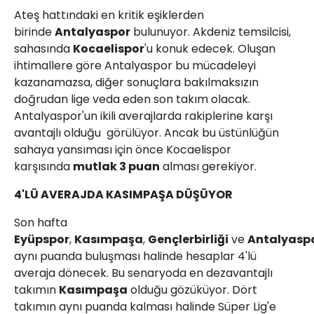
Ateş hattındaki en kritik eşiklerden
birinde
Antalyaspor
bulunuyor. Akdeniz temsilcisi,
sahasında
Kocaelispor
'u konuk edecek. Oluşan
ihtimallere göre Antalyaspor bu mücadeleyi
kazanamazsa, diğer sonuçlara bakılmaksızın
doğrudan lige veda eden son takım olacak.
Antalyaspor'un ikili averajlarda rakiplerine karşı
avantajlı olduğu görülüyor. Ancak bu üstünlüğün
sahaya yansıması için önce Kocaelispor
karşısında
mutlak 3 puan
alması gerekiyor.
4'LÜ AVERAJDA KASIMPAŞA DÜŞÜYOR
Son hafta
Eyüpspor
,
Kasımpaşa
,
Gençlerbirliği
ve
Antalyasp
aynı puanda buluşması halinde hesaplar 4'lü
averaja dönecek. Bu senaryoda en dezavantajlı
takımın
Kasımpaşa
olduğu gözüküyor. Dört
takımın aynı puanda kalması halinde Süper Lig'e