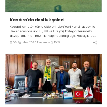
Kandıra'da dostluk şöleni
Kocaeli amatör küme ekiplerinden Yeni Kandıraspor ile
Bekirderespor'un U10, U11 ve U12 yaş kategorilerindeki
altyapı takımları hazırlık maçında karşılaştı. Yaklaşık 100
genç futbolcunun ter döktüğü maçların ardından
06 Ağustos 2026 Perşembe
10:15
sporculara Kandıra'nın yöresel lezzeti mancarlı pide ve
karpuz ikram edildi