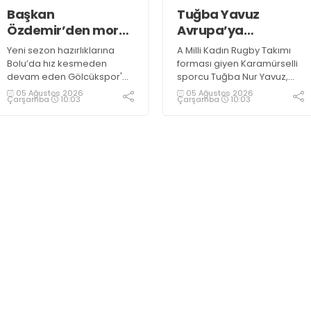
Başkan
Tuğba Yavuz
Özdemir’den moral
Avrupa’ya
ziyareti
hazırlanıyor
Yeni sezon hazırlıklarına
A Milli Kadın Rugby Takımı
Bolu’da hız kesmeden
forması giyen Karamürselli
devam eden Gölcükspor'a,
sporcu Tuğba Nur Yavuz,
Kulüp Başkanı Kadir
Hamburg ve Split'teki
05 Ağustos 2026
05 Ağustos 2026
Çarşamba
10:03
Çarşamba
10:03
Özdemir ve Başkan
Championship Serisi’nde
Yardımcısı Semih Sofu
görev alarak 10. milli maçına
tarafından sürpriz bir moral
çıkma eşiğini geride bıraktı
ziyareti gerçekleştirildi