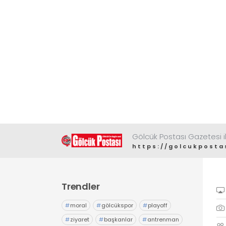
Gölcük Postası Gazetesi il
https://golcukposta
Trendler
#
moral
#
gölcükspor
#
playoff
#
ziyaret
#
başkanlar
#
antrenman