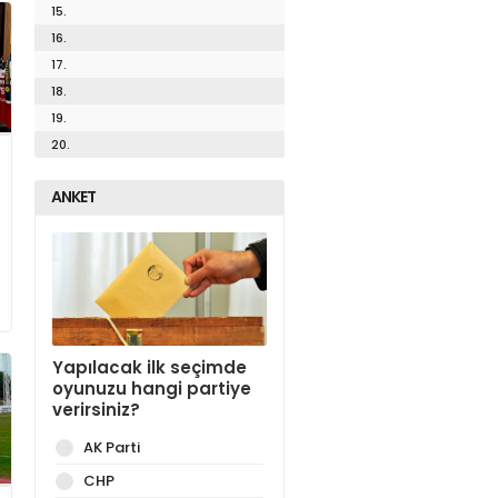
15.
16.
17.
18.
19.
20.
ANKET
Yapılacak ilk seçimde
oyunuzu hangi partiye
verirsiniz?
AK Parti
CHP