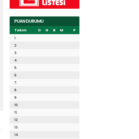
PUAN DURUMU
Takım
O
G
B
M
P
1.
2.
3.
4.
5.
6.
7.
8.
9.
10.
11.
12.
13.
14.