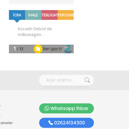
r
Whatsapp İhbar
k
02624134300
zaneler