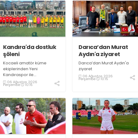
Kandıra'da dostluk
Darıca’dan Murat
şöleni
Aydın'a ziyaret
Kocaeli amatör küme
Darıca’dan Murat Aydın'a
ekiplerinden Yeni
ziyaret
Kandıraspor ile
06 Ağustos 2026
Perşembe
10:15
Bekirderespor'un U10, U11 ve
06 Ağustos 2026
Perşembe
10:15
U12 yaş kategorilerindeki
altyapı takımları hazırlık
maçında karşılaştı. Yaklaşık
100 genç futbolcunun ter
döktüğü maçların ardından
sporculara Kandıra'nın
yöresel lezzeti mancarlı
pide ve karpuz ikram edildi