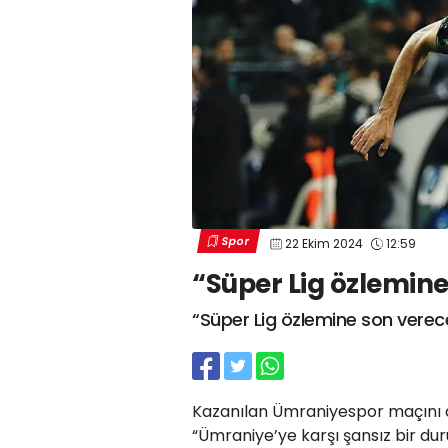
Spor
22 Ekim 2024
12:59
“Süper Lig özlemine
“Süper Lig özlemine son verec
Kazanılan Ümraniyespor maçını d
“Ümraniye’ye karşı şansız bir du