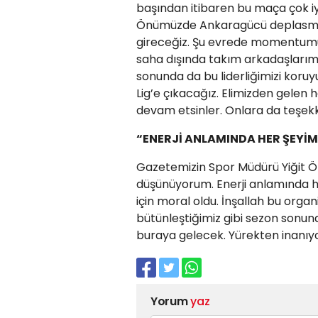
başından itibaren bu maça çok iyi
Önümüzde Ankaragücü deplasmanı
gireceğiz. Şu evrede momentumu
saha dışında takım arkadaşlarımızl
sonunda da bu liderliğimizi koruy
Lig’e çıkacağız. Elimizden gelen 
devam etsinler. Onlara da teşekkü
“ENERJİ ANLAMINDA HER ŞEYİM
Gazetemizin Spor Müdürü Yiğit Öz
düşünüyorum. Enerji anlamında he
için moral oldu. İnşallah bu orga
bütünleştiğimiz gibi sezon sonu
buraya gelecek. Yürekten inanıyo
Yorum
yaz