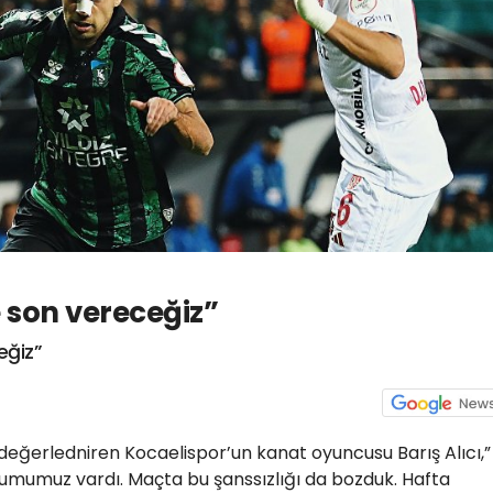
 son vereceğiz”
eğiz”
eğerledniren Kocaelispor’un kanat oyuncusu Barış Alıcı,”
rumumuz vardı. Maçta bu şanssızlığı da bozduk. Hafta