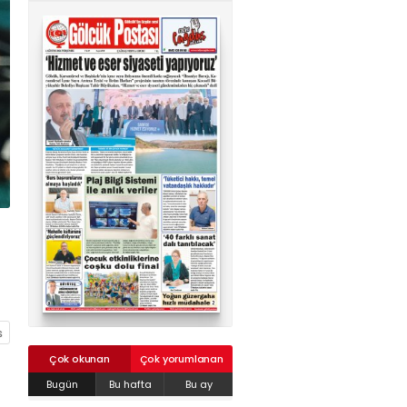
02624132333
haber@golcukpostasi.com
Çok okunan
Çok yorumlanan
Bugün
Bu hafta
Bu ay