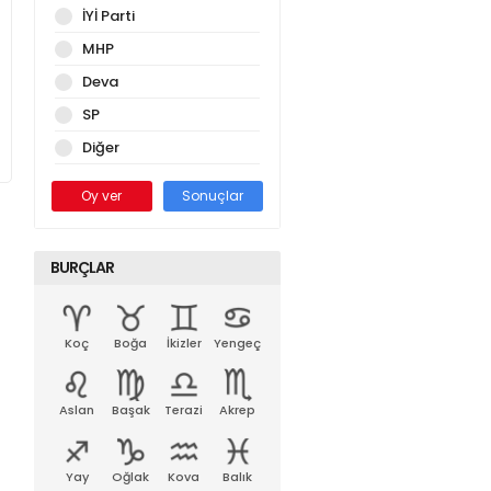
İYİ Parti
MHP
Deva
SP
Diğer
Oy ver
Sonuçlar
BURÇLAR
Koç
Boğa
İkizler
Yengeç
Aslan
Başak
Terazi
Akrep
Yay
Oğlak
Kova
Balık