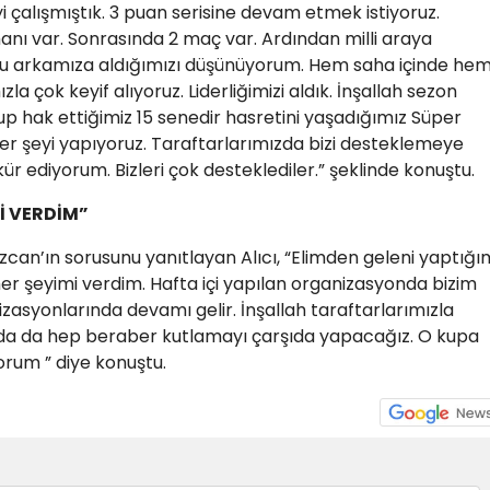
 çalışmıştık. 3 puan serisine devam etmek istiyoruz.
 var. Sonrasında 2 maç var. Ardından milli araya
 arkamıza aldığımızı düşünüyorum. Hem saha içinde he
a çok keyif alıyoruz. Liderliğimizi aldık. İnşallah sezon
up hak ettiğimiz 15 senedir hasretini yaşadığımız Süper
her şeyi yapıyoruz. Taraftarlarımızda bizi desteklemeye
r ediyorum. Bizleri çok desteklediler.” şeklinde konuştu.
İ VERDİM”
can’ın sorusunu yanıtlayan Alıcı, “Elimden geleni yaptığı
r şeyimi verdim. Hafta içi yapılan organizasyonda bizim
nizasyonlarında devamı gelir. İnşallah taraftarlarımızla
nda da hep beraber kutlamayı çarşıda yapacağız. O kupa
rum ” diye konuştu.