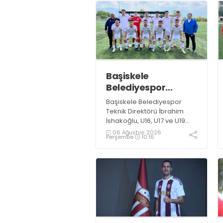
Başiskele
Belediyespor
Gelişim Ligi’ne hazır
Başiskele Belediyespor
Teknik Direktörü İbrahim
İshakoğlu, U16, U17 ve U19
takımlarının mücadele
06 Ağustos 2026
Perşembe
10:16
edeceği Gelişim Ligi
öncesinde açıklamalarda
bulundu. Genç oyuncuların
gelişimine dikkat çeken
İshakoğlu, hedeflerinin
sadece sonuç almak değil,
Türk futboluna örnek
sporcular kazandırmak
olduğunu söyledi