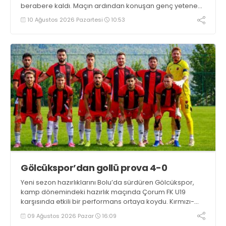
berabere kaldı. Maçın ardından konuşan genç yetenek
Uğur Kaan Yıldız, "İlk yarı iyi değildik ama soyunma
10 Ağustos 2026 Pazartesi
10:53
odasındaki uyarılarla kendimize geldik. Tek önceliğim
Kocaelispor'un başarısı" dedi
Gölcükspor’dan gollü prova 4-0
Yeni sezon hazırlıklarını Bolu’da sürdüren Gölcükspor,
kamp dönemindeki hazırlık maçında Çorum FK U19
karşısında etkili bir performans ortaya koydu. Kırmızı-
siyahlılar, iki devrede bulduğu gollerle rakibini 4-0
09 Ağustos 2026 Pazar
16:09
mağlup etti