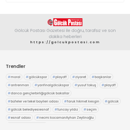
Gölcük Postası Gazetesi ile doğru, tarafsız ve son
dakika heberleri
https://golcukpostasi.com
Trendler
#
moral
#
gölcükspor
#
playoff
#
ziyaret
#
başkanlar
#
antrenman
#
yarıfinalgölcükspor
#
yusuf tokuş
#
playoff
#
darıca gençlerbirliğigölcük bakallar
#
büfeler ve tekel bayileri odası
#
faruk hikmet kesgin
#
gölcük
#
gölcük belediyesiesnaf
#
tuncay yıldız
#
seçim
#
esnaf odası
#
necmi kocamanAyhan Zeytinoğlu
#
Kocaeli Sanayi Odası