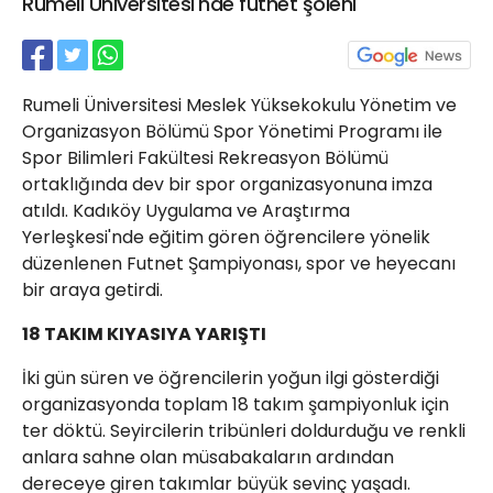
Rumeli Üniversitesi'nde futnet şöleni
21 Gölcük
02624132333
haber@golcukpostasi.com
Rumeli Üniversitesi Meslek Yüksekokulu Yönetim ve
Organizasyon Bölümü Spor Yönetimi Programı ile
Spor Bilimleri Fakültesi Rekreasyon Bölümü
ortaklığında dev bir spor organizasyonuna imza
atıldı. Kadıköy Uygulama ve Araştırma
Yerleşkesi'nde eğitim gören öğrencilere yönelik
düzenlenen Futnet Şampiyonası, spor ve heyecanı
bir araya getirdi.
18 TAKIM KIYASIYA YARIŞTI
İki gün süren ve öğrencilerin yoğun ilgi gösterdiği
organizasyonda toplam 18 takım şampiyonluk için
ter döktü. Seyircilerin tribünleri doldurduğu ve renkli
anlara sahne olan müsabakaların ardından
dereceye giren takımlar büyük sevinç yaşadı.