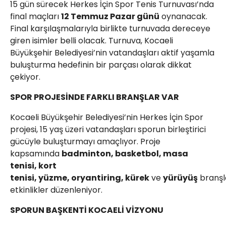
15 gün sürecek Herkes İçin Spor Tenis Turnuvası’nda
final maçları
12 Temmuz Pazar günü
oynanacak.
Final karşılaşmalarıyla birlikte turnuvada dereceye
giren isimler belli olacak. Turnuva, Kocaeli
Büyükşehir Belediyesi’nin vatandaşları aktif yaşamla
buluşturma hedefinin bir parçası olarak dikkat
çekiyor.
SPOR PROJESİNDE FARKLI BRANŞLAR VAR
Kocaeli Büyükşehir Belediyesi’nin Herkes İçin Spor
projesi, 15 yaş üzeri vatandaşları sporun birleştirici
gücüyle buluşturmayı amaçlıyor. Proje
kapsamında
badminton
,
basketbol
,
masa
tenisi
,
kort
tenisi
,
yüzme
,
oryantiring
,
kürek
ve
yürüyüş
branşl
etkinlikler düzenleniyor.
SPORUN BAŞKENTİ KOCAELİ VİZYONU