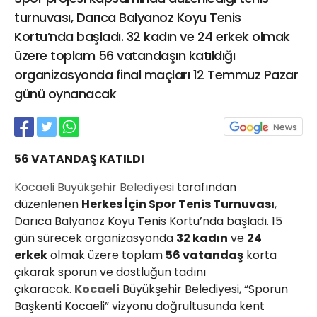
21 Gölcük
turnuvası, Darıca Balyanoz Koyu Tenis
02624132333
Kortu’nda başladı. 32 kadın ve 24 erkek olmak
üzere toplam 56 vatandaşın katıldığı
haber@golcukpostasi.com
organizasyonda final maçları 12 Temmuz Pazar
günü oynanacak
56 VATANDAŞ KATILDI
Kocaeli Büyükşehir Belediyesi
tarafından
düzenlenen
Herkes İçin Spor Tenis Turnuvası
,
Darıca Balyanoz Koyu Tenis Kortu’nda başladı. 15
gün sürecek organizasyonda
32 kadın
ve
24
erkek
olmak üzere toplam
56 vatandaş
korta
çıkarak sporun ve dostluğun tadını
çıkaracak.
Kocaeli
Büyükşehir Belediyesi, “Sporun
Başkenti Kocaeli” vizyonu doğrultusunda kent