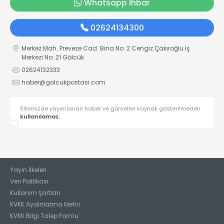
Whatsapp İhbar
02624134300
Merkez Mah. Preveze Cad. Bina No: 2 Cengiz Çakıroğlu İş
Merkezi No: 21 Gölcük
02624132333
haber@golcukpostasi.com
Sitemizde yayımlanan haber ve görseller kaynak gösterilmeden
kullanılamaz.
Yayın İlkeleri
Veri Politikası
Kullanım Şartları
KVKK Aydınlatma Metni
KVKK Bilgi Talep Formu