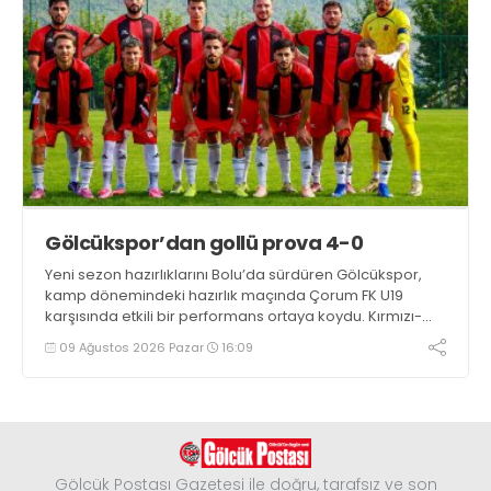
Gölcükspor’dan gollü prova 4-0
Yeni sezon hazırlıklarını Bolu’da sürdüren Gölcükspor,
kamp dönemindeki hazırlık maçında Çorum FK U19
karşısında etkili bir performans ortaya koydu. Kırmızı-
siyahlılar, iki devrede bulduğu gollerle rakibini 4-0
09 Ağustos 2026 Pazar
16:09
mağlup etti
Gölcük Postası Gazetesi ile doğru, tarafsız ve son