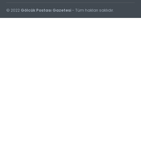
© 2022
Gölcük Postası Gazetesi
- Tüm hakları saklıdır.