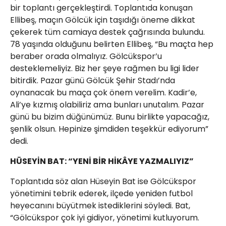
bir toplantı gerçekleştirdi. Toplantıda konuşan
Ellibeş, maçın Gölcük için taşıdığı öneme dikkat
çekerek tüm camiaya destek çağrısında bulundu.
78 yaşında olduğunu belirten Ellibeş, “Bu maçta hep
beraber orada olmalıyız. Gölcükspor’u
desteklemeliyiz. Biz her şeye rağmen bu ligi lider
bitirdik. Pazar günü Gölcük Şehir Stadı’nda
oynanacak bu maça çok önem verelim. Kadir’e,
Ali’ye kızmış olabiliriz ama bunları unutalım. Pazar
günü bu bizim düğünümüz. Bunu birlikte yapacağız,
şenlik olsun. Hepinize şimdiden teşekkür ediyorum”
dedi.
HÜSEYİN BAT: “YENİ BİR HİKÂYE YAZMALIYIZ”
Toplantıda söz alan Hüseyin Bat ise Gölcükspor
yönetimini tebrik ederek, ilçede yeniden futbol
heyecanını büyütmek istediklerini söyledi. Bat,
“Gölcükspor çok iyi gidiyor, yönetimi kutluyorum.