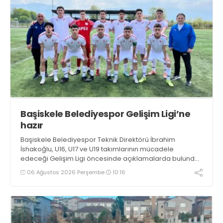
Başiskele Belediyespor Gelişim Ligi’ne
hazır
Başiskele Belediyespor Teknik Direktörü İbrahim
İshakoğlu, U16, U17 ve U19 takımlarının mücadele
edeceği Gelişim Ligi öncesinde açıklamalarda bulundu.
Genç oyuncuların gelişimine dikkat çeken İshakoğlu,
06 Ağustos 2026 Perşembe
10:16
hedeflerinin sadece sonuç almak değil, Türk futboluna
örnek sporcular kazandırmak olduğunu söyledi