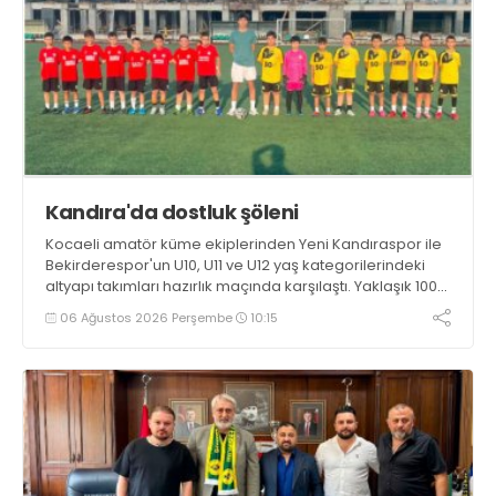
Kandıra'da dostluk şöleni
Kocaeli amatör küme ekiplerinden Yeni Kandıraspor ile
Bekirderespor'un U10, U11 ve U12 yaş kategorilerindeki
altyapı takımları hazırlık maçında karşılaştı. Yaklaşık 100
genç futbolcunun ter döktüğü maçların ardından
06 Ağustos 2026 Perşembe
10:15
sporculara Kandıra'nın yöresel lezzeti mancarlı pide ve
karpuz ikram edildi