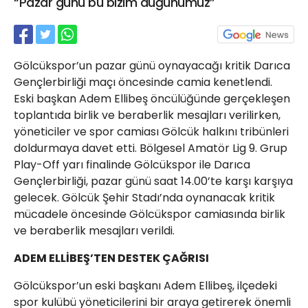
“Pazar günü bu bizim düğünümüz”
21 Gölcük
02624132333
haber@golcukpostasi.com
Gölcükspor’un pazar günü oynayacağı kritik Darıca
Gençlerbirliği maçı öncesinde camia kenetlendi.
Eski başkan Adem Ellibeş öncülüğünde gerçekleşen
toplantıda birlik ve beraberlik mesajları verilirken,
yöneticiler ve spor camiası Gölcük halkını tribünleri
doldurmaya davet etti. Bölgesel Amatör Lig 9. Grup
Play-Off yarı finalinde Gölcükspor ile Darıca
Gençlerbirliği, pazar günü saat 14.00’te karşı karşıya
gelecek. Gölcük Şehir Stadı’nda oynanacak kritik
mücadele öncesinde Gölcükspor camiasında birlik
ve beraberlik mesajları verildi.
ADEM ELLİBEŞ’TEN DESTEK ÇAĞRISI
Gölcükspor’un eski başkanı Adem Ellibeş, ilçedeki
spor kulübü yöneticilerini bir araya getirerek önemli