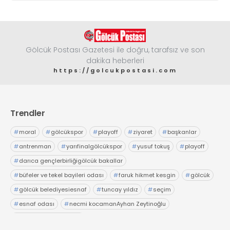
Gölcük Postası Gazetesi ile doğru, tarafsız ve son
dakika heberleri
https://golcukpostasi.com
Trendler
#
moral
#
gölcükspor
#
playoff
#
ziyaret
#
başkanlar
#
antrenman
#
yarıfinalgölcükspor
#
yusuf tokuş
#
playoff
#
darıca gençlerbirliğigölcük bakallar
#
büfeler ve tekel bayileri odası
#
faruk hikmet kesgin
#
gölcük
#
gölcük belediyesiesnaf
#
tuncay yıldız
#
seçim
#
esnaf odası
#
necmi kocamanAyhan Zeytinoğlu
#
Kocaeli Sanayi Odası