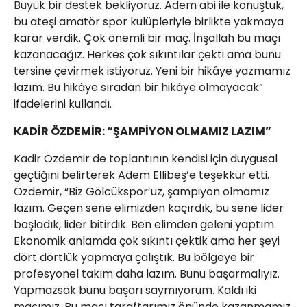
Büyük bir destek bekliyoruz. Adem abi ile konuştuk,
bu ateşi amatör spor kulüpleriyle birlikte yakmaya
karar verdik. Çok önemli bir maç. İnşallah bu maçı
kazanacağız. Herkes çok sıkıntılar çekti ama bunu
tersine çevirmek istiyoruz. Yeni bir hikâye yazmamız
lazım. Bu hikâye sıradan bir hikâye olmayacak”
ifadelerini kullandı.
KADİR ÖZDEMİR: “ŞAMPİYON OLMAMIZ LAZIM”
Kadir Özdemir de toplantının kendisi için duygusal
geçtiğini belirterek Adem Ellibeş’e teşekkür etti.
Özdemir, “Biz Gölcükspor’uz, şampiyon olmamız
lazım. Geçen sene elimizden kaçırdık, bu sene lider
başladık, lider bitirdik. Ben elimden geleni yaptım.
Ekonomik anlamda çok sıkıntı çektik ama her şeyi
dört dörtlük yapmaya çalıştık. Bu bölgeye bir
profesyonel takım daha lazım. Bunu başarmalıyız.
Yapmazsak bunu başarı saymıyorum. Kaldı iki
maçımız. Bu maçı taraftarımız önünde kazanmamız