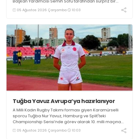
Başkan Yardımcısı Semih Sofu tarafından sürpriz bir
moral ziyareti gerçekleştirildi
05 Ağustos 2026 Çarşamba
10:03
Tuğba Yavuz Avrupa’ya hazırlanıyor
A Milli Kadın Rugby Takımı forması giyen Karamürselli
sporcu Tuğba Nur Yavuz, Hamburg ve Split'teki
Championship Serisi’nde görev alarak 10. milli maçına
çıkma eşiğini geride bıraktı
05 Ağustos 2026 Çarşamba
10:03