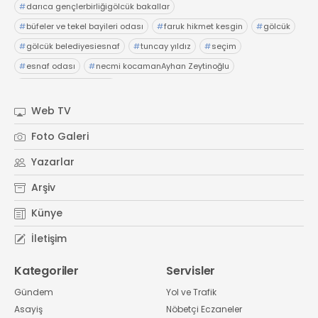
#
darıca gençlerbirliğigölcük bakallar
#
büfeler ve tekel bayileri odası
#
faruk hikmet kesgin
#
gölcük
#
gölcük belediyesiesnaf
#
tuncay yıldız
#
seçim
#
esnaf odası
#
necmi kocamanAyhan Zeytinoğlu
#
Kocaeli Sanayi Odası
Web TV
Foto Galeri
Yazarlar
Arşiv
Künye
İletişim
Kategoriler
Servisler
Gündem
Yol ve Trafik
Asayiş
Nöbetçi Eczaneler