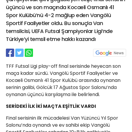
21 Gölcük
üçüncü ve son maçında Kocaeli Osmanlı 41
02624132333
Spor Kulübü’nü 4-2 mağlup eden Vangölü
Sportif Faaliyetler oldu. Bu sonuçla Van
haber@golcukpostasi.com
temsilcisi, UEFA Futsal Şampiyonlar Ligi’nde
Türkiye’yi temsil etme hakkı kazandı
TFF Futsal Ligi play-off final serisinde heyecan son
maça kadar sürdü. Vangölü Sportif Faaliyetler ve
Kocaeli Osmanlı 41 Spor Kulübü arasında oynanan
serinin galibi, Gölcük 17 Ağustos Spor Salonu’nda
oynanan üçüncü karşılaşma ile belirlendi.
SERİDEKİ İLK İKİ MAÇTA EŞİTLİK VARDI
Final serisinin ilk mücadelesi Van Yüzüncü Yıl Spor
Salonu’nda oynandı ve ev sahibi ekip Vangölü