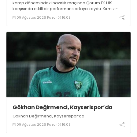
kamp dönemindeki hazırlık maçında Çorum FK U19
karşısında etkili bir performans ortaya koydu. Kırmızı-
siyahlılar, iki devrede bulduğu gollerle rakibini 4-0
09 Ağustos 2026 Pazar
16:09
mağlup etti
Gökhan Değirmenci, Kayserispor’da
Gökhan Değirmenci, Kayserispor’da
09 Ağustos 2026 Pazar
16:09