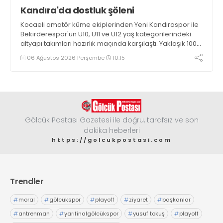
Kandıra'da dostluk şöleni
Kocaeli amatör küme ekiplerinden Yeni Kandıraspor ile
Bekirderespor'un U10, U11 ve U12 yaş kategorilerindeki
altyapı takımları hazırlık maçında karşılaştı. Yaklaşık 100
genç futbolcunun ter döktüğü maçların ardından
06 Ağustos 2026 Perşembe
10:15
sporculara Kandıra'nın yöresel lezzeti mancarlı pide ve
karpuz ikram edildi
Gölcük Postası Gazetesi ile doğru, tarafsız ve son
dakika heberleri
https://golcukpostasi.com
Trendler
#
moral
#
gölcükspor
#
playoff
#
ziyaret
#
başkanlar
#
antrenman
#
yarıfinalgölcükspor
#
yusuf tokuş
#
playoff