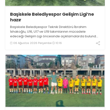
Başiskele Belediyespor Gelişim Ligi’ne
hazır
Başiskele Belediyespor Teknik Direktörü İbrahim
İshakoğlu, U16, U17 ve U19 takımlarının mücadele
edeceği Gelişim Ligi öncesinde açıklamalarda bulundu.
Genç oyuncuların gelişimine dikkat çeken İshakoğlu,
06 Ağustos 2026 Perşembe
10:16
hedeflerinin sadece sonuç almak değil, Türk futboluna
örnek sporcular kazandırmak olduğunu söyledi