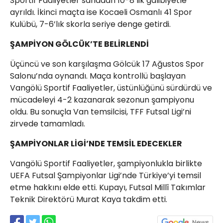
Sportif Faaliyetler sahadan 10-8’lik galibiyetle
ayrıldı. İkinci maçta ise Kocaeli Osmanlı 41 Spor
Kulübü, 7-6’lık skorla seriye denge getirdi.
ŞAMPİYON GÖLCÜK’TE BELİRLENDİ
Üçüncü ve son karşılaşma Gölcük 17 Ağustos Spor
Salonu’nda oynandı. Maça kontrollü başlayan
Vangölü Sportif Faaliyetler, üstünlüğünü sürdürdü ve
mücadeleyi 4-2 kazanarak sezonun şampiyonu
oldu. Bu sonuçla Van temsilcisi, TFF Futsal Ligi’ni
zirvede tamamladı.
ŞAMPİYONLAR LİGİ’NDE TEMSİL EDECEKLER
Vangölü Sportif Faaliyetler, şampiyonlukla birlikte
UEFA Futsal Şampiyonlar Ligi’nde Türkiye’yi temsil
etme hakkını elde etti. Kupayı, Futsal Millî Takımlar
Teknik Direktörü Murat Kaya takdim etti.