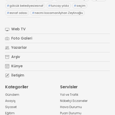
#
gölcük belediyesiesnaf
#
tuncay yıldız
#
seçim
#
esnaf odası
#
necmi kocamanAyhan Zeytinoğlu
#
Kocaeli Sanayi Odası
Web TV
Foto Galeri
Yazarlar
Arşiv
Künye
İletişim
Kategoriler
Servisler
Gündem
Yol ve Trafik
Asayiş
Nöbetçi Eczaneler
Siyaset
Hava Durumu
Eğitim
Puan Durumu