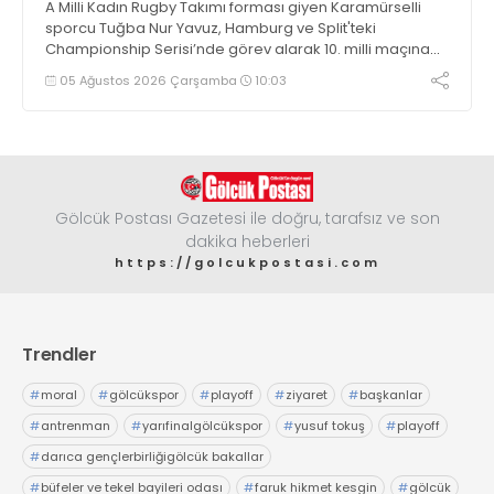
A Milli Kadın Rugby Takımı forması giyen Karamürselli
sporcu Tuğba Nur Yavuz, Hamburg ve Split'teki
Championship Serisi’nde görev alarak 10. milli maçına
çıkma eşiğini geride bıraktı
05 Ağustos 2026 Çarşamba
10:03
Gölcük Postası Gazetesi ile doğru, tarafsız ve son
dakika heberleri
https://golcukpostasi.com
Trendler
#
moral
#
gölcükspor
#
playoff
#
ziyaret
#
başkanlar
#
antrenman
#
yarıfinalgölcükspor
#
yusuf tokuş
#
playoff
#
darıca gençlerbirliğigölcük bakallar
#
büfeler ve tekel bayileri odası
#
faruk hikmet kesgin
#
gölcük