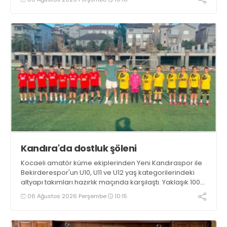
hedeflerinin sadece sonuç almak değil, Türk futboluna
örnek sporcular kazandırmak olduğunu söyledi
Kandıra'da dostluk şöleni
Kocaeli amatör küme ekiplerinden Yeni Kandıraspor ile
Bekirderespor'un U10, U11 ve U12 yaş kategorilerindeki
altyapı takımları hazırlık maçında karşılaştı. Yaklaşık 100
genç futbolcunun ter döktüğü maçların ardından
06 Ağustos 2026 Perşembe
10:15
sporculara Kandıra'nın yöresel lezzeti mancarlı pide ve
karpuz ikram edildi