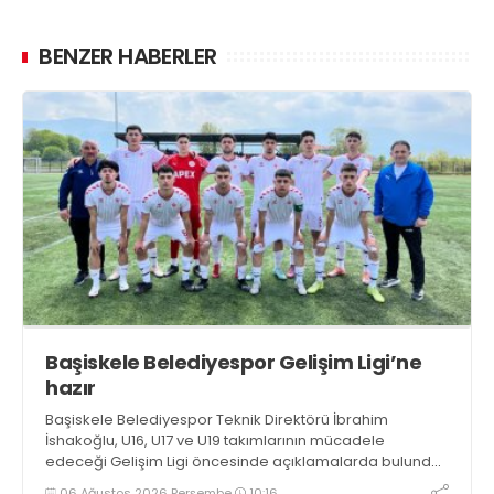
BENZER HABERLER
Başiskele Belediyespor Gelişim Ligi’ne
hazır
Başiskele Belediyespor Teknik Direktörü İbrahim
İshakoğlu, U16, U17 ve U19 takımlarının mücadele
edeceği Gelişim Ligi öncesinde açıklamalarda bulundu.
Genç oyuncuların gelişimine dikkat çeken İshakoğlu,
06 Ağustos 2026 Perşembe
10:16