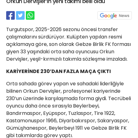
Orkun Dervişler’in yeni takımı belli oldu
21 Gölcük
02624132333
haber@golcukpostasi.com
Turgutspor, 2025-2026 sezonu öncesi transfer
çalışmalarını sürdürüyor. Kulüpten yapılan resmi
açıklamaya göre, son olarak Gebze Birlik FK forması
giyen 33 yaşındaki orta saha oyuncusu Orkun
Dervişler, yeşil-kırmızılı takımla sözleşme imzaladı.
KARİYERİNDE 230’DAN FAZLA MAÇA ÇIKTI
Orta sahada görev yapan ve sahadaki liderliğiyle
bilinen Orkun Dervişler, profesyonel kariyerinde
230’un üzerinde karşılaşmada forma giydi. Tecrübeli
oyuncu daha önce sırasıyla Beylerbeyi,
Bandırmaspor, Eyüpspor, Tuzlaspor, Tire 1922,
Kastamonuspor 1966, Diyarbakırspor, Sakaryaspor,
Gümüşhanespor, Beylerbeyi 1911 ve Gebze Birlik FK
gibi takımlarda görev yaptı.