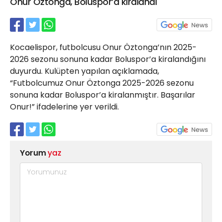
Onur Öztonga, Boluspor’a kiralandı
21 Gölcük
02624132333
haber@golcukpostasi.com
Kocaelispor, futbolcusu Onur Öztonga’nın 2025-
2026 sezonu sonuna kadar Boluspor’a kiralandığını
duyurdu. Kulüpten yapılan açıklamada,
“Futbolcumuz Onur Öztonga 2025-2026 sezonu
sonuna kadar Boluspor’a kiralanmıştır. Başarılar
Onur!” ifadelerine yer verildi.
Yorum
yaz