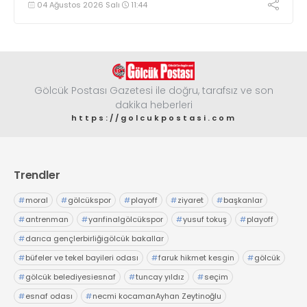
04 Ağustos 2026 Salı
11:44
Gölcük Postası Gazetesi ile doğru, tarafsız ve son
dakika heberleri
https://golcukpostasi.com
Trendler
#
moral
#
gölcükspor
#
playoff
#
ziyaret
#
başkanlar
#
antrenman
#
yarıfinalgölcükspor
#
yusuf tokuş
#
playoff
#
darıca gençlerbirliğigölcük bakallar
#
büfeler ve tekel bayileri odası
#
faruk hikmet kesgin
#
gölcük
#
gölcük belediyesiesnaf
#
tuncay yıldız
#
seçim
#
esnaf odası
#
necmi kocamanAyhan Zeytinoğlu