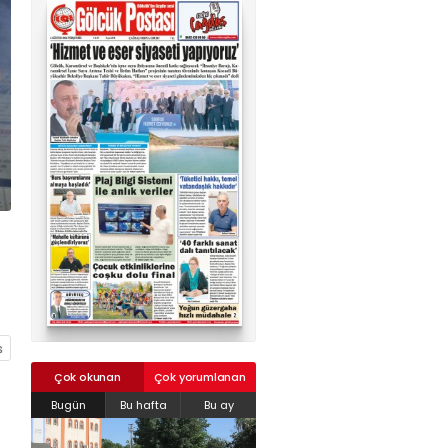
02624132333
haber@golcukpostasi.com
Çok okunan
Çok yorumlanan
Bugün
Bu hafta
Bu ay