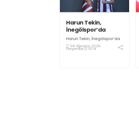
sporcular kazandırmak
olduğunu söyledi
Harun Tekin,
İnegölspor’da
Harun Tekin, İnegölspor’da
06 Ağustos 2026
Perşembe
10:14