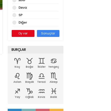
MHP
Deva
SP
Diğer
Oy ver
Sonuçlar
BURÇLAR
Koç
Boğa
İkizler
Yengeç
Aslan
Başak
Terazi
Akrep
Yay
Oğlak
Kova
Balık