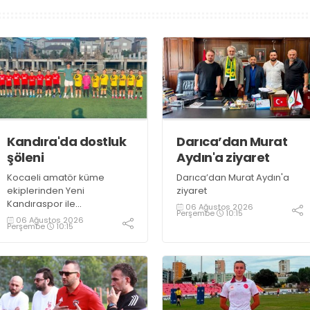
Kandıra'da dostluk
Darıca’dan Murat
şöleni
Aydın'a ziyaret
Kocaeli amatör küme
Darıca’dan Murat Aydın'a
ekiplerinden Yeni
ziyaret
Kandıraspor ile
06 Ağustos 2026
Perşembe
10:15
Bekirderespor'un U10, U11 ve
06 Ağustos 2026
Perşembe
10:15
U12 yaş kategorilerindeki
altyapı takımları hazırlık
maçında karşılaştı. Yaklaşık
100 genç futbolcunun ter
döktüğü maçların ardından
sporculara Kandıra'nın
yöresel lezzeti mancarlı