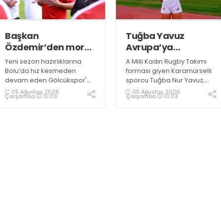
pide ve karpuz ikram edildi
Başkan
Tuğba Yavuz
Özdemir’den moral
Avrupa’ya
ziyareti
hazırlanıyor
Yeni sezon hazırlıklarına
A Milli Kadın Rugby Takımı
Bolu’da hız kesmeden
forması giyen Karamürselli
devam eden Gölcükspor'a,
sporcu Tuğba Nur Yavuz,
Kulüp Başkanı Kadir
Hamburg ve Split'teki
05 Ağustos 2026
05 Ağustos 2026
Çarşamba
10:03
Çarşamba
10:03
Özdemir ve Başkan
Championship Serisi’nde
Yardımcısı Semih Sofu
görev alarak 10. milli maçına
tarafından sürpriz bir moral
çıkma eşiğini geride bıraktı
ziyareti gerçekleştirildi