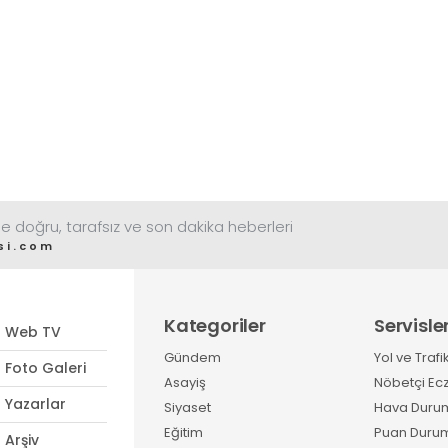
e doğru, tarafsız ve son dakika heberleri
si.com
Kategoriler
Servisle
Web TV
Gündem
Yol ve Trafi
Foto Galeri
Asayiş
Nöbetçi Ec
Yazarlar
Siyaset
Hava Duru
Eğitim
Puan Duru
Arşiv