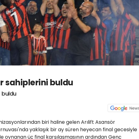
 sahiplerini buldu
i buldu
izasyonlarından biri haline gelen Arılift Asansör
rnuvası'nda yaklaşık bir ay süren heyecan final gecesiyle
nde oynanan üç final karşılaşmasının ardından Genç