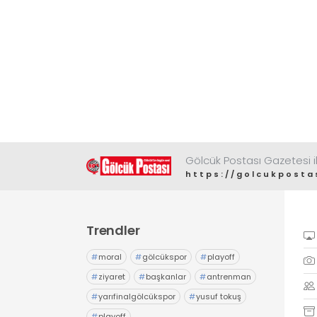
Gölcük Postası Gazetesi il
https://golcukposta
Trendler
#
moral
#
gölcükspor
#
playoff
#
ziyaret
#
başkanlar
#
antrenman
#
yarıfinalgölcükspor
#
yusuf tokuş
#
playoff