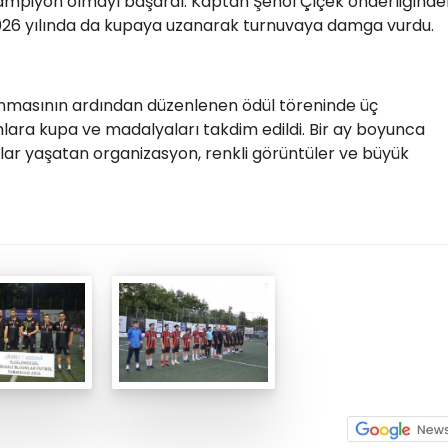
şampiyon olmayı başardı. Kaptan Şenol Çiçek önderliğinde
2026 yılında da kupaya uzanarak turnuvaya damga vurdu.
nmasının ardından düzenlenen ödül töreninde üç
lara kupa ve madalyaları takdim edildi. Bir ay boyunca
lar yaşatan organizasyon, renkli görüntüler ve büyük