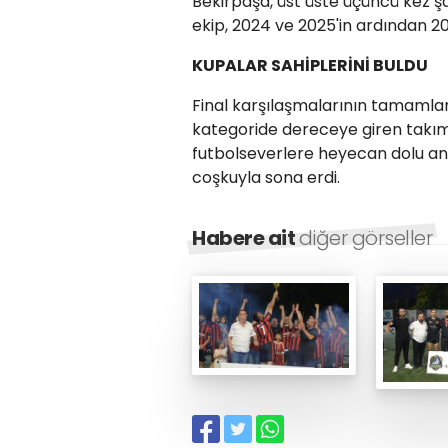
Bekirpaşa, üst üste üçüncü kez 
ekip, 2024 ve 2025'in ardından 
KUPALAR SAHİPLERİNİ BULDU
Final karşılaşmalarının tamamla
kategoride dereceye giren takım
futbolseverlere heyecan dolu an
coşkuyla sona erdi.
Habere ait
diğer görseller