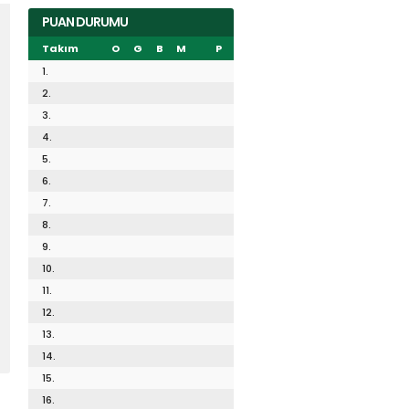
PUAN DURUMU
Takım
O
G
B
M
P
1.
2.
3.
4.
5.
6.
7.
8.
9.
10.
11.
12.
13.
14.
15.
16.