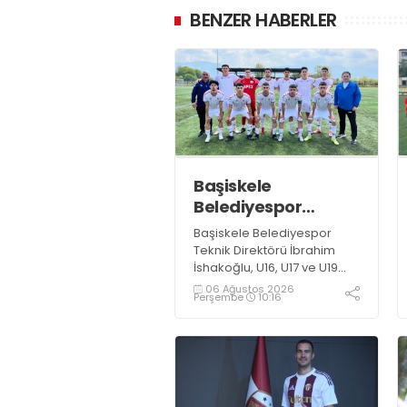
BENZER HABERLER
Başiskele
Belediyespor
Gelişim Ligi’ne hazır
Başiskele Belediyespor
Teknik Direktörü İbrahim
İshakoğlu, U16, U17 ve U19
takımlarının mücadele
06 Ağustos 2026
Perşembe
10:16
edeceği Gelişim Ligi
öncesinde açıklamalarda
bulundu. Genç oyuncuların
gelişimine dikkat çeken
İshakoğlu, hedeflerinin
sadece sonuç almak değil,
Türk futboluna örnek