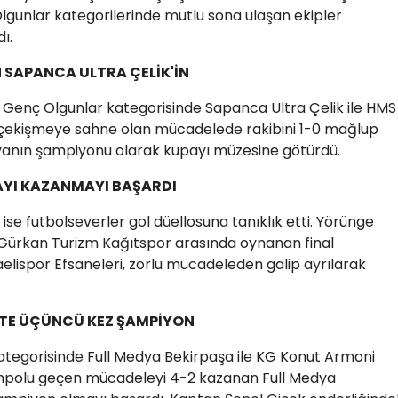
Olgunlar kategorilerinde mutlu sona ulaşan ekipler
ı.
SAPANCA ULTRA ÇELİK'İN
 Genç Olgunlar kategorisinde Sapanca Ultra Çelik ile HMS
ük çekişmeye sahne olan mücadelede rakibini 1-0 mağlup
vanın şampiyonu olarak kupayı müzesine götürdü.
AYI KAZANMAYI BAŞARDI
ise futbolseverler gol düellosuna tanıklık etti. Yörünge
e Gürkan Turizm Kağıtspor arasında oynanan final
lispor Efsaneleri, zorlu mücadeleden galip ayrılarak
STE ÜÇÜNCÜ KEZ ŞAMPİYON
ategorisinde Full Medya Bekirpaşa ile KG Konut Armoni
empolu geçen mücadeleyi 4-2 kazanan Full Medya