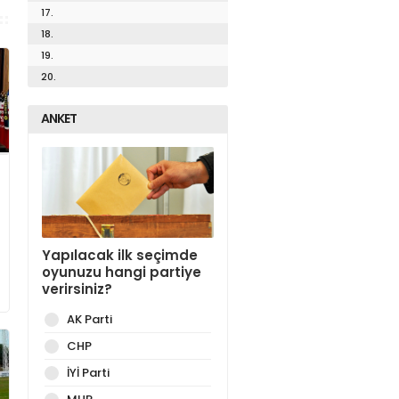
17.
18.
19.
20.
ANKET
Yapılacak ilk seçimde
oyunuzu hangi partiye
verirsiniz?
AK Parti
CHP
İYİ Parti