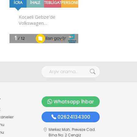
r
Whatsapp İhbar
k
02624134300
zaneler
mu
Merkez Mah. Preveze Cad.
mu
Bina No: 2 Cengiz