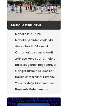
Mahalle şenlikleri coşkuyla
sürüyor
Mahalle kültürünü
canlandıran şenlik
Mahalle şenlikleri coşkuyla
sürüyor
Afyon Sandıklı’da yazlık
patates hasadı
Ormanya’da sinema keyfi
246 şişe kaçak parfüm ele
geçirildi
Balık tezgahları boş kalmıyor
Gençlik kampında kuşaklar
buluştu
Bakırın libresi tarihi zirvesini
test ediyor
Yavru leyleğe bilimsel takip
Başiskele Belediyespor
Gelişim Ligi’ne hazır