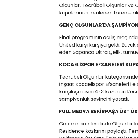
Olgunlar, Tecrübeli Olgunlar ve 
kupalarını düzenlenen törenle ald
GENÇ OLGUNLAR'DA ŞAMPİYON 
Final programının açılış maçında
United karşı karşıya geldi. Büy
eden Sapanca Ultra Çelik, turnu
KOCAELİSPOR EFSANELERİ KUP
Tecrübeli Olgunlar kategorisinde 
İnşaat Kocaelispor Efsaneleri il
karşılaşmasını 4-3 kazanan Kocae
şampiyonluk sevincini yaşadı.
FULL MEDYA BEKİRPAŞA ÜST Ü
Gecenin son finalinde Olgunlar k
Residence kozlarını paylaştı. T