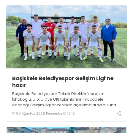
Başiskele Belediyespor Gelişim Ligi’ne
hazır
Başiskele Belediyespor Teknik Direktörü İbrahim
İshakoğlu, U16, U17 ve U19 takımlarının mücadele
edeceği Gelişim Ligi öncesinde açıklamalarda bulundu.
Genç oyuncuların gelişimine dikkat çeken İshakoğlu,
06 Ağustos 2026 Perşembe
10:16
hedeflerinin sadece sonuç almak değil, Türk futboluna
örnek sporcular kazandırmak olduğunu söyledi