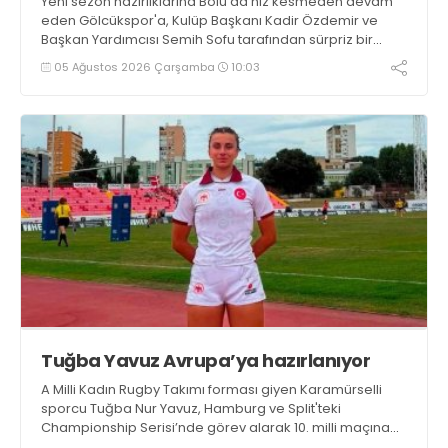
Yeni sezon hazırlıklarına Bolu’da hız kesmeden devam
eden Gölcükspor'a, Kulüp Başkanı Kadir Özdemir ve
Başkan Yardımcısı Semih Sofu tarafından sürpriz bir
moral ziyareti gerçekleştirildi
05 Ağustos 2026 Çarşamba
10:03
Tuğba Yavuz Avrupa’ya hazırlanıyor
A Milli Kadın Rugby Takımı forması giyen Karamürselli
sporcu Tuğba Nur Yavuz, Hamburg ve Split'teki
Championship Serisi’nde görev alarak 10. milli maçına
çıkma eşiğini geride bıraktı