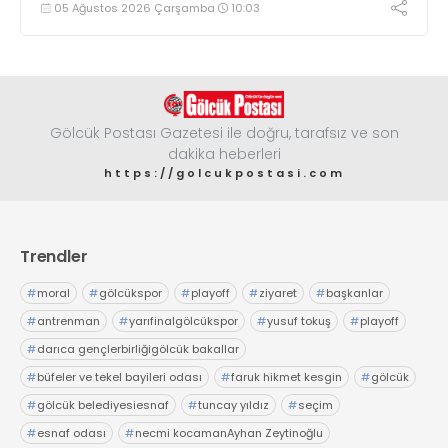
05 Ağustos 2026 Çarşamba
10:03
Gölcük Postası Gazetesi ile doğru, tarafsız ve son
dakika heberleri
https://golcukpostasi.com
Trendler
#
moral
#
gölcükspor
#
playoff
#
ziyaret
#
başkanlar
#
antrenman
#
yarıfinalgölcükspor
#
yusuf tokuş
#
playoff
#
darıca gençlerbirliğigölcük bakallar
#
büfeler ve tekel bayileri odası
#
faruk hikmet kesgin
#
gölcük
#
gölcük belediyesiesnaf
#
tuncay yıldız
#
seçim
#
esnaf odası
#
necmi kocamanAyhan Zeytinoğlu