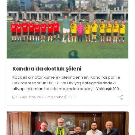
Kandıra'da dostluk şöleni
Kocaeli amatör küme ekiplerinden Yeni Kandıraspor ile
Bekirderespor'un U10, U11 ve U12 yaş kategorilerindeki
altyapı takımları hazırlık maçında karşılaştı. Yaklaşık 100
genç futbolcunun ter döktüğü maçların ardından
06 Ağustos 2026 Perşembe
10:15
sporculara Kandıra'nın yöresel lezzeti mancarlı pide ve
karpuz ikram edildi