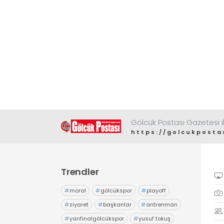
Gölcük Postası Gazetesi il
https://golcukposta
Trendler
#
moral
#
gölcükspor
#
playoff
#
ziyaret
#
başkanlar
#
antrenman
#
yarıfinalgölcükspor
#
yusuf tokuş