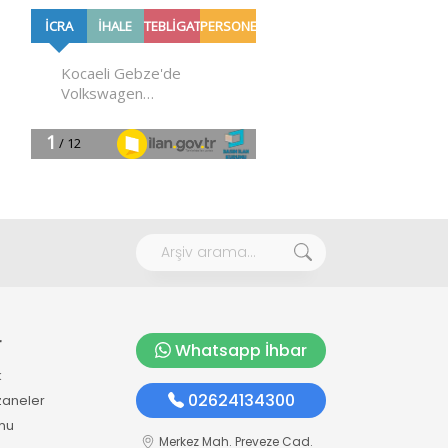
r
Whatsapp İhbar
k
02624134300
zaneler
mu
Merkez Mah. Preveze Cad.