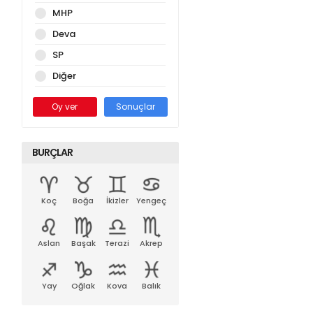
MHP
Deva
SP
Diğer
Oy ver
Sonuçlar
BURÇLAR
Koç
Boğa
İkizler
Yengeç
Aslan
Başak
Terazi
Akrep
Yay
Oğlak
Kova
Balık