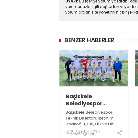
UYARI:
Bu içeriğe yorum yazarak Toplul
yorumunuzla ilgili doğrudan veya dola
yorumlardan site yönetimi hiçbir şeki
BENZER HABERLER
Başiskele
Belediyespor
Gelişim Ligi’ne hazır
Başiskele Belediyespor
Teknik Direktörü İbrahim
İshakoğlu, U16, U17 ve U19
takımlarının mücadele
06 Ağustos 2026
Perşembe
10:16
edeceği Gelişim Ligi