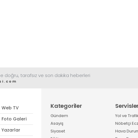
e doğru, tarafsız ve son dakika heberleri
si.com
Kategoriler
Servisle
Web TV
Gündem
Yol ve Trafi
Foto Galeri
Asayiş
Nöbetçi Ec
Yazarlar
Siyaset
Hava Duru