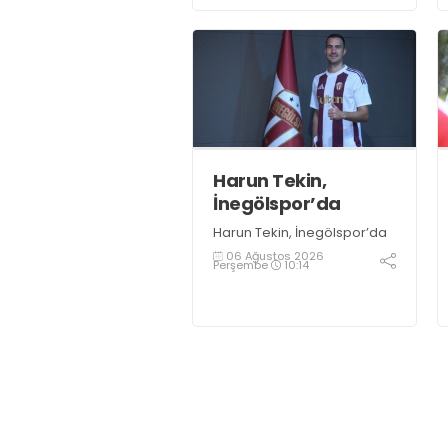
öncesinde açıklamalarda
bulundu. Genç oyuncuların
gelişimine dikkat çeken
İshakoğlu, hedeflerinin
sadece sonuç almak değil,
Türk futboluna örnek
sporcular kazandırmak
olduğunu söyledi
Harun Tekin,
İnegölspor’da
Harun Tekin, İnegölspor’da
06 Ağustos 2026
Perşembe
10:14