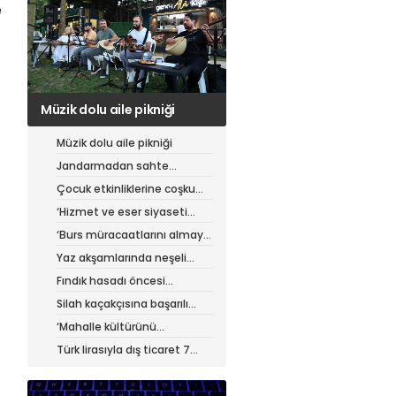
e
Jandarmadan sahte
çantacılara darbe
Müzik dolu aile pikniği
Jandarmadan sahte
çantacılara darbe
Çocuk etkinliklerine coşku
dolu final
‘Hizmet ve eser siyaseti
yapıyoruz’
‘Burs müracaatlarını almaya
başladık’
Yaz akşamlarında neşeli
etkinlikler
Fındık hasadı öncesi
üreticiye yol desteği
Silah kaçakçısına başarılı
operasyon
‘Mahalle kültürünü
güçlendiriyoruz’
Türk lirasıyla dış ticaret 7
ayda 900 milyar lirayı aştı