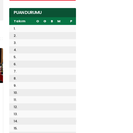
PUAN DURUMU
Takım
O
G
B
M
P
1.
2.
3.
4.
5.
6.
7.
8.
9.
10.
11.
12.
13.
14.
15.