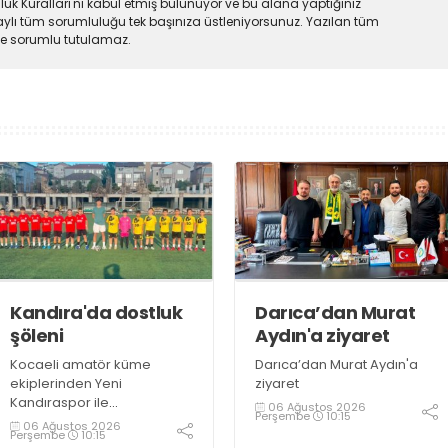
uk Kuralları'nı kabul etmiş bulunuyor ve bu alana yaptığınız
ylı tüm sorumluluğu tek başınıza üstleniyorsunuz. Yazılan tüm
lde sorumlu tutulamaz.
Kandıra'da dostluk
Darıca’dan Murat
şöleni
Aydın'a ziyaret
Kocaeli amatör küme
Darıca’dan Murat Aydın'a
ekiplerinden Yeni
ziyaret
Kandıraspor ile
06 Ağustos 2026
Perşembe
10:15
Bekirderespor'un U10, U11 ve
06 Ağustos 2026
Perşembe
10:15
U12 yaş kategorilerindeki