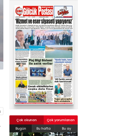
02624132333
haber@golcukpostasi.com
Çok okunan
Çok yorumlanan
.
Bugün
Bu hafta
Bu ay