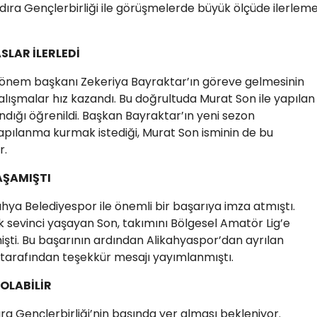
dıra Gençlerbirliği ile görüşmelerde büyük ölçüde ilerlem
SLAR İLERLEDİ
 dönem başkanı Zekeriya Bayraktar’ın göreve gelmesinin
alışmalar hız kazandı. Bu doğrultuda Murat Son ile yapılan
ığı öğrenildi. Başkan Bayraktar’ın yeni sezon
apılanma kurmak istediği, Murat Son isminin de bu
r.
AŞAMIŞTI
hya Belediyespor ile önemli bir başarıya imza atmıştı.
 sevinci yaşayan Son, takımını Bölgesel Amatör Lig’e
işti. Bu başarının ardından Alikahyaspor’dan ayrılan
 tarafından teşekkür mesajı yayımlanmıştı.
OLABİLİR
a Gençlerbirliği’nin başında yer alması bekleniyor.