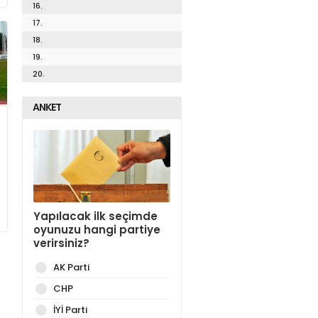
16.
17.
18.
19.
20.
ANKET
Yapılacak ilk seçimde
oyunuzu hangi partiye
verirsiniz?
AK Parti
CHP
İYİ Parti