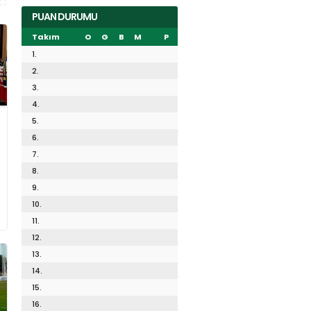
PUAN DURUMU
Takım
O
G
B
M
P
1.
2.
3.
4.
5.
6.
7.
8.
9.
10.
11.
12.
13.
14.
15.
16.