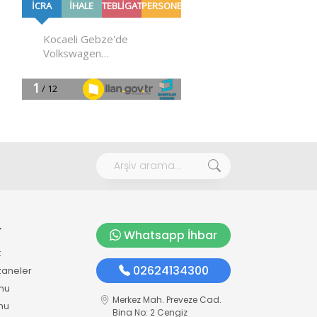
r
Whatsapp İhbar
k
02624134300
zaneler
mu
Merkez Mah. Preveze Cad.
mu
Bina No: 2 Cengiz