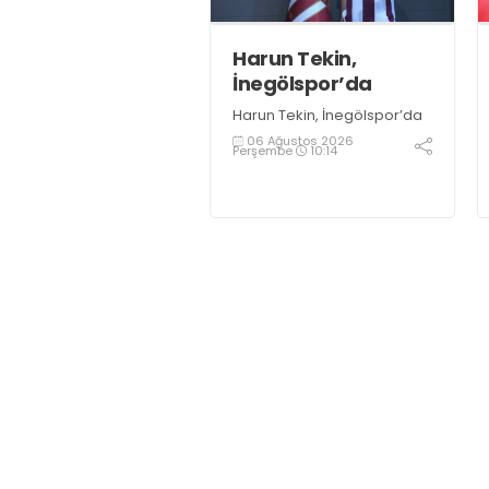
olduğunu söyledi
Harun Tekin,
İnegölspor’da
Harun Tekin, İnegölspor’da
06 Ağustos 2026
Perşembe
10:14