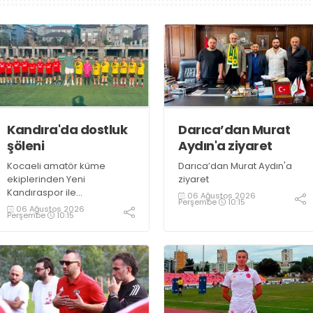
Kandıra'da dostluk
Darıca’dan Murat
şöleni
Aydın'a ziyaret
Kocaeli amatör küme
Darıca’dan Murat Aydın'a
ekiplerinden Yeni
ziyaret
Kandıraspor ile
06 Ağustos 2026
Perşembe
10:15
Bekirderespor'un U10, U11 ve
06 Ağustos 2026
Perşembe
10:15
U12 yaş kategorilerindeki
altyapı takımları hazırlık
maçında karşılaştı. Yaklaşık
100 genç futbolcunun ter
döktüğü maçların ardından
sporculara Kandıra'nın
yöresel lezzeti mancarlı
pide ve karpuz ikram edildi