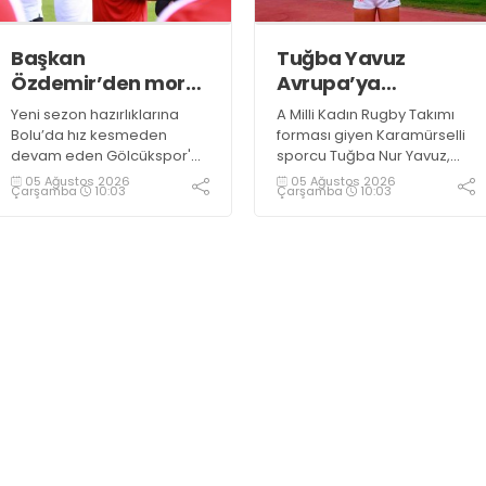
Başkan
Tuğba Yavuz
Özdemir’den moral
Avrupa’ya
ziyareti
hazırlanıyor
Yeni sezon hazırlıklarına
A Milli Kadın Rugby Takımı
Bolu’da hız kesmeden
forması giyen Karamürselli
devam eden Gölcükspor'a,
sporcu Tuğba Nur Yavuz,
Kulüp Başkanı Kadir
Hamburg ve Split'teki
05 Ağustos 2026
05 Ağustos 2026
Çarşamba
10:03
Çarşamba
10:03
Özdemir ve Başkan
Championship Serisi’nde
Yardımcısı Semih Sofu
görev alarak 10. milli maçına
tarafından sürpriz bir moral
çıkma eşiğini geride bıraktı
ziyareti gerçekleştirildi