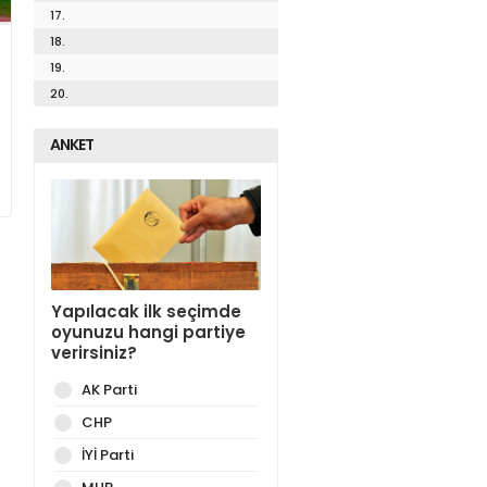
17.
18.
19.
20.
ANKET
Yapılacak ilk seçimde
oyunuzu hangi partiye
verirsiniz?
AK Parti
CHP
İYİ Parti