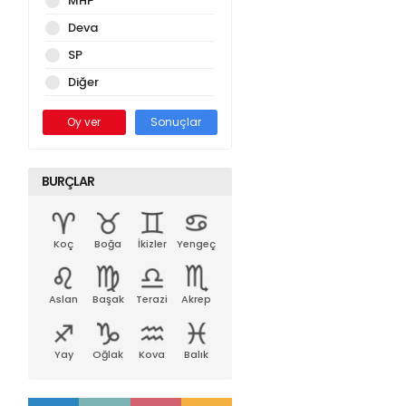
MHP
Deva
SP
Diğer
Oy ver
Sonuçlar
BURÇLAR
Koç
Boğa
İkizler
Yengeç
Aslan
Başak
Terazi
Akrep
Yay
Oğlak
Kova
Balık