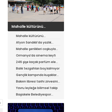
Afyon Sandıklı’da yazlık
patates hasadı
Mahalle kültürünü
canlandıran şenlik
Afyon Sandıklı’da yazlık
patates hasadı
Mahalle şenlikleri coşkuyla
sürüyor
Ormanya’da sinema keyfi
246 şişe kaçak parfüm ele
geçirildi
Balık tezgahları boş kalmıyor
Gençlik kampında kuşaklar
buluştu
Bakırın libresi tarihi zirvesini
test ediyor
Yavru leyleğe bilimsel takip
Başiskele Belediyespor
Gelişim Ligi’ne hazır