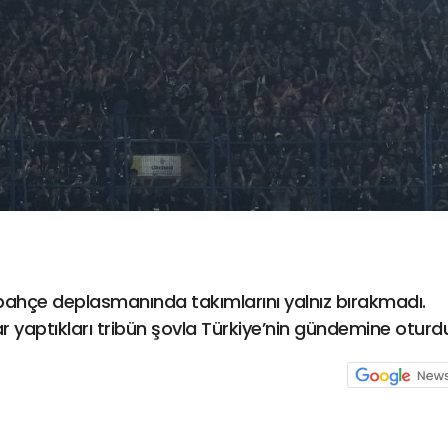
erbahçe deplasmanında takımlarını yalnız bırakmadı.
ar yaptıkları tribün şovla Türkiye’nin gündemine oturd