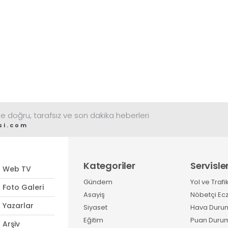
e doğru, tarafsız ve son dakika heberleri
si.com
Kategoriler
Servisle
Web TV
Gündem
Yol ve Trafi
Foto Galeri
Asayiş
Nöbetçi Ec
Yazarlar
Siyaset
Hava Duru
Eğitim
Puan Duru
Arşiv