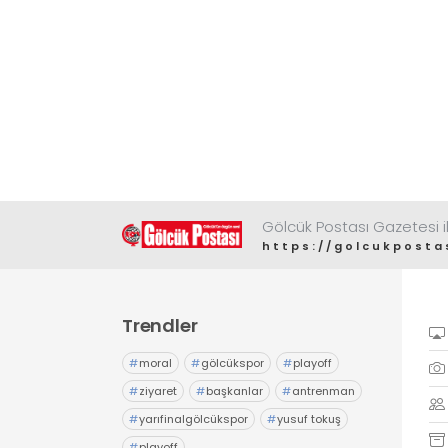
Gölcük Postası Gazetesi il
https://golcukposta
Trendler
#
moral
#
gölcükspor
#
playoff
#
ziyaret
#
başkanlar
#
antrenman
#
yarıfinalgölcükspor
#
yusuf tokuş
#
playoff