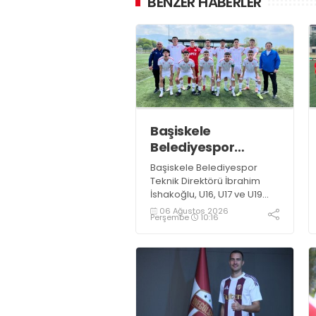
BENZER HABERLER
Başiskele
Belediyespor
Gelişim Ligi’ne hazır
Başiskele Belediyespor
Teknik Direktörü İbrahim
İshakoğlu, U16, U17 ve U19
takımlarının mücadele
06 Ağustos 2026
Perşembe
10:16
edeceği Gelişim Ligi
öncesinde açıklamalarda
bulundu. Genç oyuncuların
gelişimine dikkat çeken
İshakoğlu, hedeflerinin
sadece sonuç almak değil,
Türk futboluna örnek
sporcular kazandırmak