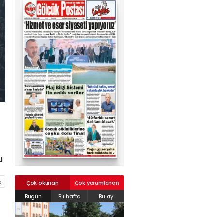
02624132333
haber@golcukpostasi.com
u
Çok okunan
Çok yorumlanan
Bugün
Bu hafta
Bu ay