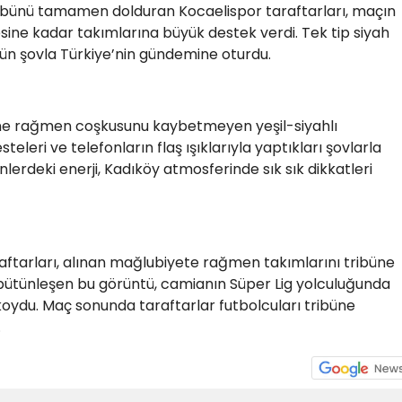
tribünü tamamen dolduran Kocaelispor taraftarları, maçın
ne kadar takımlarına büyük destek verdi. Tek tip siyah
ibün şovla Türkiye’nin gündemine oturdu.
ine rağmen coşkusunu kaybetmeyen yeşil-siyahlı
steleri ve telefonların flaş ışıklarıyla yaptıkları şovlarla
ünlerdeki enerji, Kadıköy atmosferinde sık sık dikkatleri
ftarları, alınan mağlubiyete rağmen takımlarını tribüne
 bütünleşen bu görüntü, camianın Süper Lig yolculuğunda
a koydu. Maç sonunda taraftarlar futbolcuları tribüne
.