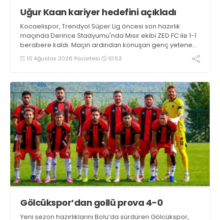
Uğur Kaan kariyer hedefini açıkladı
Kocaelispor, Trendyol Süper Lig öncesi son hazırlık
maçında Derince Stadyumu'nda Mısır ekibi ZED FC ile 1-1
berabere kaldı. Maçın ardından konuşan genç yetenek
Uğur Kaan Yıldız, "İlk yarı iyi değildik ama soyunma
10 Ağustos 2026 Pazartesi
10:53
odasındaki uyarılarla kendimize geldik. Tek önceliğim
Kocaelispor'un başarısı" dedi
Gölcükspor’dan gollü prova 4-0
Yeni sezon hazırlıklarını Bolu’da sürdüren Gölcükspor,