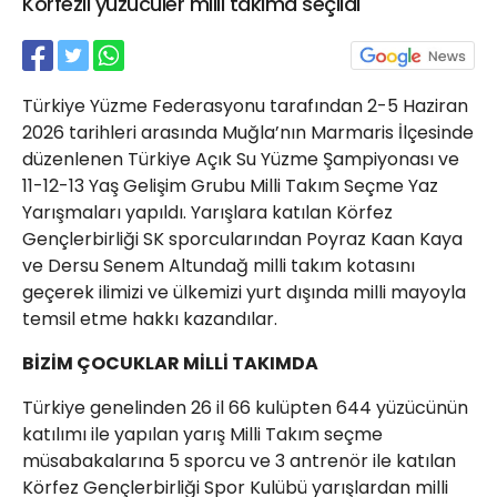
Körfezli yüzücüler milli takıma seçildi
21 Gölcük
02624132333
haber@golcukpostasi.com
Türkiye Yüzme Federasyonu tarafından 2-5 Haziran
2026 tarihleri arasında Muğla’nın Marmaris İlçesinde
düzenlenen Türkiye Açık Su Yüzme Şampiyonası ve
11-12-13 Yaş Gelişim Grubu Milli Takım Seçme Yaz
Yarışmaları yapıldı. Yarışlara katılan Körfez
Gençlerbirliği SK sporcularından Poyraz Kaan Kaya
ve Dersu Senem Altundağ milli takım kotasını
geçerek ilimizi ve ülkemizi yurt dışında milli mayoyla
temsil etme hakkı kazandılar.
BİZİM ÇOCUKLAR MİLLİ TAKIMDA
Türkiye genelinden 26 il 66 kulüpten 644 yüzücünün
katılımı ile yapılan yarış Milli Takım seçme
müsabakalarına 5 sporcu ve 3 antrenör ile katılan
Körfez Gençlerbirliği Spor Kulübü yarışlardan milli