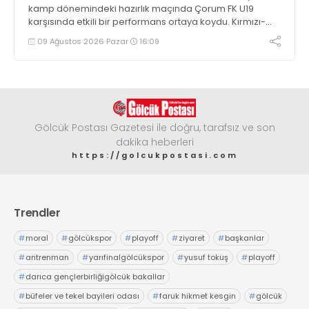
kamp dönemindeki hazırlık maçında Çorum FK U19
karşısında etkili bir performans ortaya koydu. Kırmızı-
siyahlılar, iki devrede bulduğu gollerle rakibini 4-0
09 Ağustos 2026 Pazar
16:09
mağlup etti
Gölcük Postası Gazetesi ile doğru, tarafsız ve son
dakika heberleri
https://golcukpostasi.com
Trendler
#
moral
#
gölcükspor
#
playoff
#
ziyaret
#
başkanlar
#
antrenman
#
yarıfinalgölcükspor
#
yusuf tokuş
#
playoff
#
darıca gençlerbirliğigölcük bakallar
#
büfeler ve tekel bayileri odası
#
faruk hikmet kesgin
#
gölcük