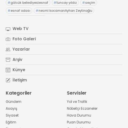
#
gölcük belediyesiesnaf
#
tuncay yıldız
#
seçim
#
esnaf odası
#
necmi kocamanAyhan Zeytinoğlu
#
Kocaeli Sanayi Odası
Web TV
Foto Galeri
Yazarlar
Arşiv
Künye
İletişim
Kategoriler
Servisler
Gündem
Yol ve Trafik
Asayiş
Nöbetçi Eczaneler
Siyaset
Hava Durumu
Eğitim
Puan Durumu