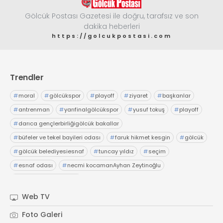
Gölcük Postası Gazetesi ile doğru, tarafsız ve son
dakika heberleri
https://golcukpostasi.com
Trendler
#
moral
#
gölcükspor
#
playoff
#
ziyaret
#
başkanlar
#
antrenman
#
yarıfinalgölcükspor
#
yusuf tokuş
#
playoff
#
darıca gençlerbirliğigölcük bakallar
#
büfeler ve tekel bayileri odası
#
faruk hikmet kesgin
#
gölcük
#
gölcük belediyesiesnaf
#
tuncay yıldız
#
seçim
#
esnaf odası
#
necmi kocamanAyhan Zeytinoğlu
#
Kocaeli Sanayi Odası
Web TV
Foto Galeri