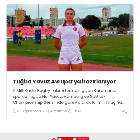
Tuğba Yavuz Avrupa’ya hazırlanıyor
A Milli Kadın Rugby Takımı forması giyen Karamürselli
sporcu Tuğba Nur Yavuz, Hamburg ve Split'teki
Championship Serisi’nde görev alarak 10. milli maçına
çıkma eşiğini geride bıraktı
05 Ağustos 2026 Çarşamba
10:03