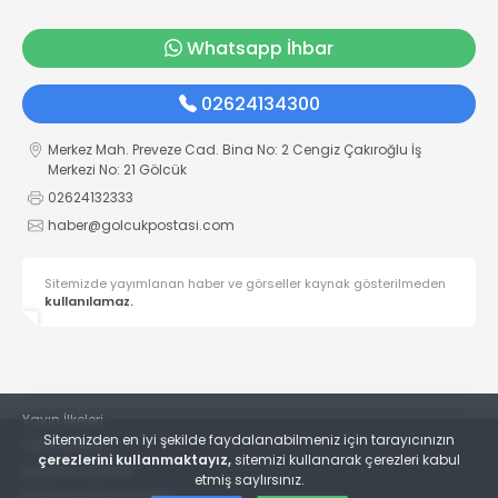
Whatsapp İhbar
02624134300
Merkez Mah. Preveze Cad. Bina No: 2 Cengiz Çakıroğlu İş
Merkezi No: 21 Gölcük
02624132333
haber@golcukpostasi.com
Sitemizde yayımlanan haber ve görseller kaynak gösterilmeden
kullanılamaz.
Yayın İlkeleri
Sitemizden en iyi şekilde faydalanabilmeniz için tarayıcınızın
Veri Politikası
çerezlerini kullanmaktayız,
sitemizi kullanarak çerezleri kabul
Kullanım Şartları
etmiş saylırsınız.
KVKK Aydınlatma Metni