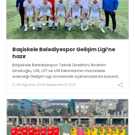
Başiskele Belediyespor Gelişim Ligi’ne
hazır
Başiskele Belediyespor Teknik Direktörü İbrahim
İshakoğlu, U16, U17 ve U19 takımlarının mücadele
edeceği Gelişim Ligi öncesinde açıklamalarda bulundu.
Genç oyuncuların gelişimine dikkat çeken İshakoğlu,
06 Ağustos 2026 Perşembe
10:16
hedeflerinin sadece sonuç almak değil, Türk futboluna
örnek sporcular kazandırmak olduğunu söyledi