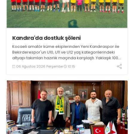
Kandıra'da dostluk şöleni
Kocaeli amatör küme ekiplerinden Yeni Kandıraspor ile
Bekirderespor'un U10, U11 ve U12 yaş kategorilerindeki
altyapı takımları hazırlık maçında karşılaştı. Yaklaşık 100
genç futbolcunun ter döktüğü maçların ardından
06 Ağustos 2026 Perşembe
10:15
sporculara Kandıra'nın yöresel lezzeti mancarlı pide ve
karpuz ikram edildi