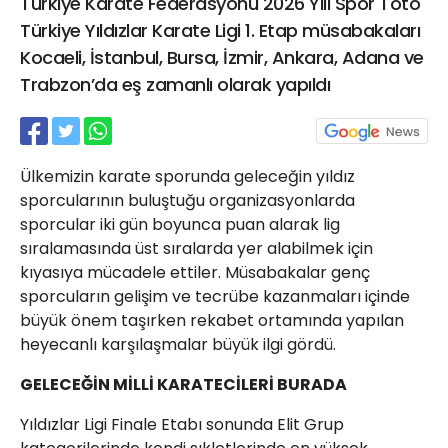
Türkiye Karate Federasyonu 2026 Yılı Spor Toto
21 Gölcük
Türkiye Yıldızlar Karate Ligi 1. Etap müsabakaları
02624132333
Kocaeli, İstanbul, Bursa, İzmir, Ankara, Adana ve
haber@golcukpostasi.com
Trabzon’da eş zamanlı olarak yapıldı
Ülkemizin karate sporunda geleceğin yıldız
sporcularının buluştuğu organizasyonlarda
sporcular iki gün boyunca puan alarak lig
sıralamasında üst sıralarda yer alabilmek için
kıyasıya mücadele ettiler. Müsabakalar genç
sporcuların gelişim ve tecrübe kazanmaları içinde
büyük önem taşırken rekabet ortamında yapılan
heyecanlı karşılaşmalar büyük ilgi gördü.
GELECEĞİN MİLLİ KARATECİLERİ BURADA
Yıldızlar Ligi Finale Etabı sonunda Elit Grup