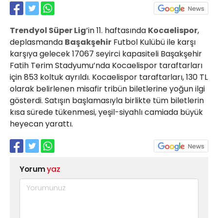
21 Gölcük
02624132333
Trendyol Süper Lig
’in 11. haftasında
Kocaelispor
,
haber@golcukpostasi.com
deplasmanda
Başakşehir
Futbol Kulübü ile karşı
karşıya gelecek 17067 seyirci kapasiteli Başakşehir
Fatih Terim Stadyumu’nda Kocaelispor taraftarları
için 853 koltuk ayrıldı. Kocaelispor taraftarları, 130 TL
olarak belirlenen misafir tribün biletlerine yoğun ilgi
gösterdi. Satışın başlamasıyla birlikte tüm biletlerin
kısa sürede tükenmesi, yeşil-siyahlı camiada büyük
heyecan yarattı.
Yorum
yaz