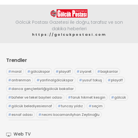
Gölcük Postası Gazetesi ile doğru, tarafsız ve son
dakika heberleri
https://golcukpostasi.com
Trendler
#
moral
#
gölcükspor
#
playoff
#
ziyaret
#
başkanlar
#
antrenman
#
yarıfinalgölcükspor
#
yusuf tokuş
#
playoff
#
darıca gençlerbirliğigölcük bakallar
#
büfeler ve tekel bayileri odası
#
faruk hikmet kesgin
#
gölcük
#
gölcük belediyesiesnaf
#
tuncay yıldız
#
seçim
#
esnaf odası
#
necmi kocamanAyhan Zeytinoğlu
#
Kocaeli Sanayi Odası
Web TV