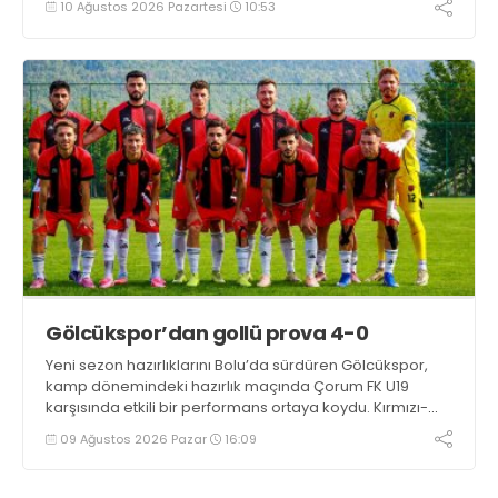
10 Ağustos 2026 Pazartesi
10:53
odasındaki uyarılarla kendimize geldik. Tek önceliğim
Kocaelispor'un başarısı" dedi
Gölcükspor’dan gollü prova 4-0
Yeni sezon hazırlıklarını Bolu’da sürdüren Gölcükspor,
kamp dönemindeki hazırlık maçında Çorum FK U19
karşısında etkili bir performans ortaya koydu. Kırmızı-
siyahlılar, iki devrede bulduğu gollerle rakibini 4-0
09 Ağustos 2026 Pazar
16:09
mağlup etti