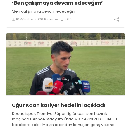
‘Ben çalışmaya devam edeceğim’
‘Ben çalışmaya devam edeceğim’
10 Ağustos 2026 Pazartesi
10:53
Uğur Kaan kariyer hedefini açıkladı
Kocaelispor, Trendyol Süper Lig öncesi son hazırlık
maçında Derince Stadyumu'nda Mısır ekibi ZED FC ile 1-1
berabere kaldı. Maçın ardından konuşan genç yetenek
Uğur Kaan Yıldız, "İlk yarı iyi değildik ama soyunma