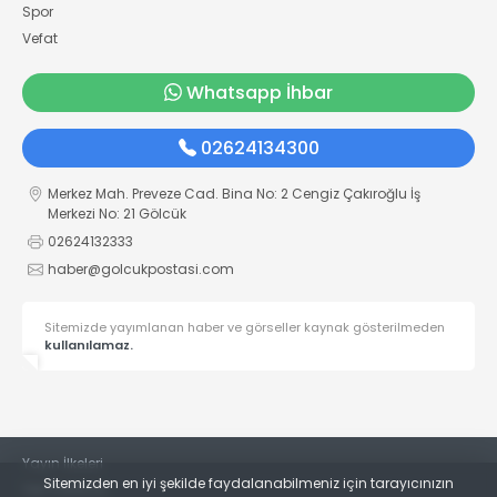
Spor
Vefat
Whatsapp İhbar
02624134300
Merkez Mah. Preveze Cad. Bina No: 2 Cengiz Çakıroğlu İş
Merkezi No: 21 Gölcük
02624132333
haber@golcukpostasi.com
Sitemizde yayımlanan haber ve görseller kaynak gösterilmeden
kullanılamaz.
Yayın İlkeleri
Sitemizden en iyi şekilde faydalanabilmeniz için tarayıcınızın
Veri Politikası