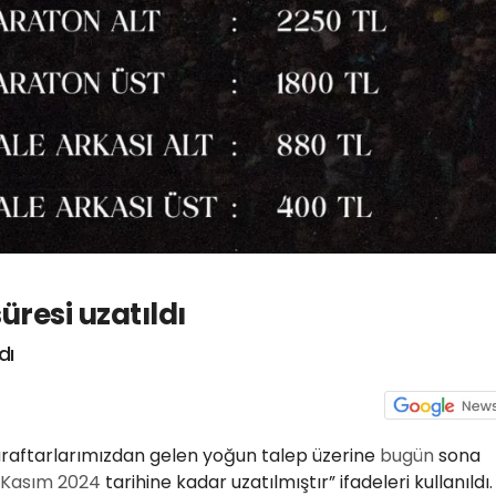
üresi uzatıldı
dı
raftarlarımızdan gelen yoğun talep üzerine
bugün
sona
Kasım
2024
tarihine kadar uzatılmıştır” ifadeleri kullanıldı.