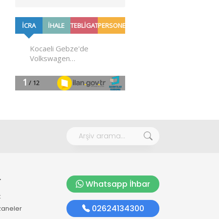
r
Whatsapp İhbar
k
02624134300
zaneler