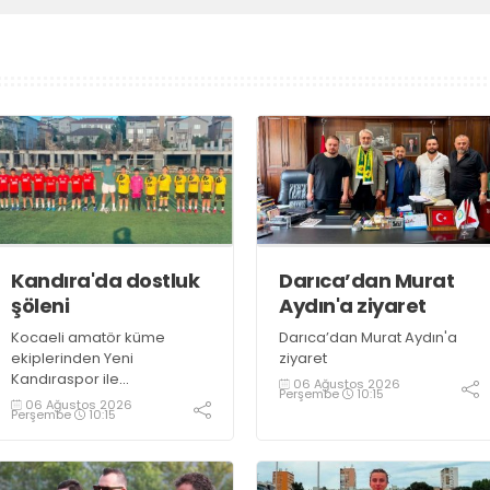
Kandıra'da dostluk
Darıca’dan Murat
şöleni
Aydın'a ziyaret
Kocaeli amatör küme
Darıca’dan Murat Aydın'a
ekiplerinden Yeni
ziyaret
Kandıraspor ile
06 Ağustos 2026
Perşembe
10:15
Bekirderespor'un U10, U11 ve
06 Ağustos 2026
Perşembe
10:15
U12 yaş kategorilerindeki
altyapı takımları hazırlık
maçında karşılaştı. Yaklaşık
100 genç futbolcunun ter