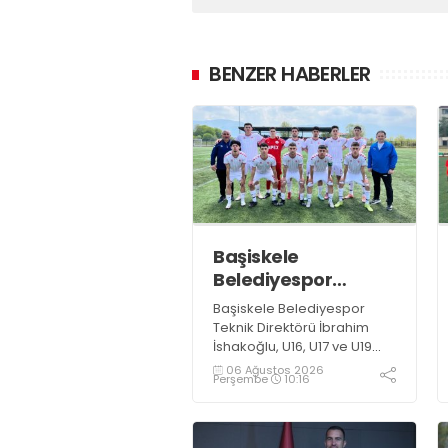
BENZER HABERLER
Başiskele
Belediyespor
Gelişim Ligi’ne hazır
Başiskele Belediyespor
Teknik Direktörü İbrahim
İshakoğlu, U16, U17 ve U19
takımlarının mücadele
06 Ağustos 2026
Perşembe
10:16
edeceği Gelişim Ligi
öncesinde açıklamalarda
bulundu. Genç oyuncuların
gelişimine dikkat çeken