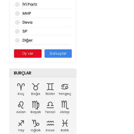
İYİ Parti
MHP
Deva
SP
Diğer
Oy ver
Sonuçlar
BURÇLAR
Koç
Boğa
İkizler
Yengeç
Aslan
Başak
Terazi
Akrep
Yay
Oğlak
Kova
Balık