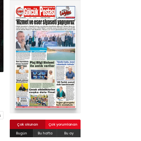
02624132333
haber@golcukpostasi.com
Çok okunan
Çok yorumlanan
Bugün
Bu hafta
Bu ay