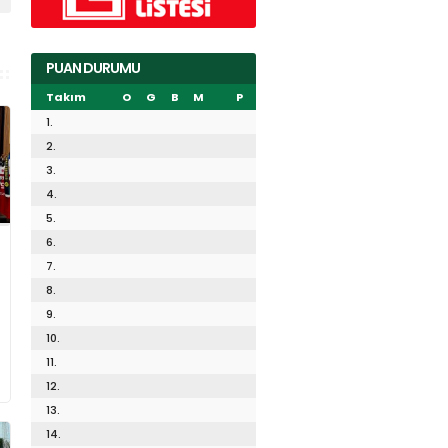
PUAN DURUMU
Takım
O
G
B
M
P
1.
2.
3.
4.
5.
6.
7.
8.
9.
10.
11.
12.
13.
14.