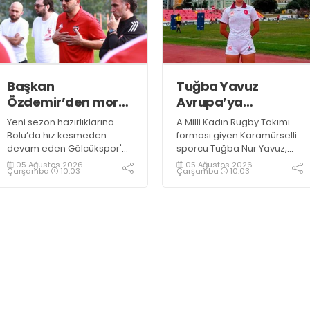
döktüğü maçların ardından
sporculara Kandıra'nın
yöresel lezzeti mancarlı
pide ve karpuz ikram edildi
Başkan
Tuğba Yavuz
Özdemir’den moral
Avrupa’ya
ziyareti
hazırlanıyor
Yeni sezon hazırlıklarına
A Milli Kadın Rugby Takımı
Bolu’da hız kesmeden
forması giyen Karamürselli
devam eden Gölcükspor'a,
sporcu Tuğba Nur Yavuz,
Kulüp Başkanı Kadir
Hamburg ve Split'teki
05 Ağustos 2026
05 Ağustos 2026
Çarşamba
10:03
Çarşamba
10:03
Özdemir ve Başkan
Championship Serisi’nde
Yardımcısı Semih Sofu
görev alarak 10. milli maçına
tarafından sürpriz bir moral
çıkma eşiğini geride bıraktı
ziyareti gerçekleştirildi