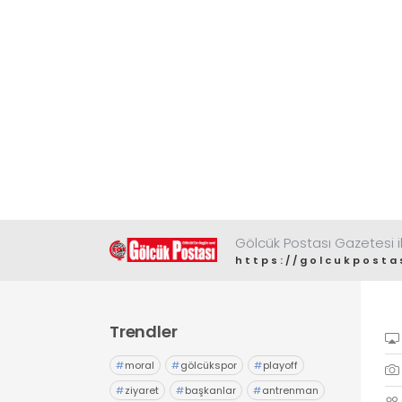
Gölcük Postası Gazetesi il
https://golcukposta
Trendler
#
moral
#
gölcükspor
#
playoff
#
ziyaret
#
başkanlar
#
antrenman