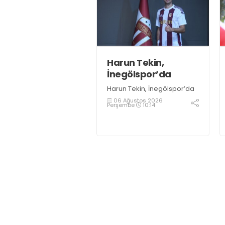
İshakoğlu, hedeflerinin
sadece sonuç almak değil,
Türk futboluna örnek
sporcular kazandırmak
olduğunu söyledi
Harun Tekin,
İnegölspor’da
Harun Tekin, İnegölspor’da
06 Ağustos 2026
Perşembe
10:14