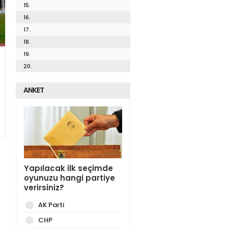
15.
16.
17.
18.
19.
20.
ANKET
Yapılacak ilk seçimde
oyunuzu hangi partiye
verirsiniz?
AK Parti
CHP