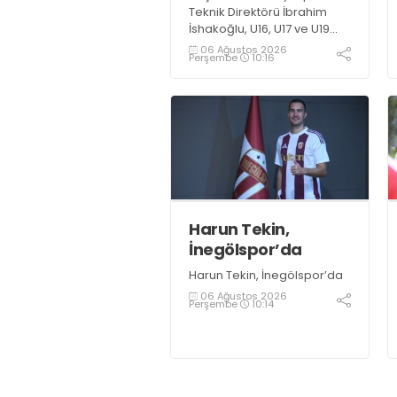
Teknik Direktörü İbrahim
İshakoğlu, U16, U17 ve U19
takımlarının mücadele
06 Ağustos 2026
Perşembe
10:16
edeceği Gelişim Ligi
öncesinde açıklamalarda
bulundu. Genç oyuncuların
gelişimine dikkat çeken
İshakoğlu, hedeflerinin
sadece sonuç almak değil,
Türk futboluna örnek
sporcular kazandırmak
olduğunu söyledi
Harun Tekin,
İnegölspor’da
Harun Tekin, İnegölspor’da
06 Ağustos 2026
Perşembe
10:14