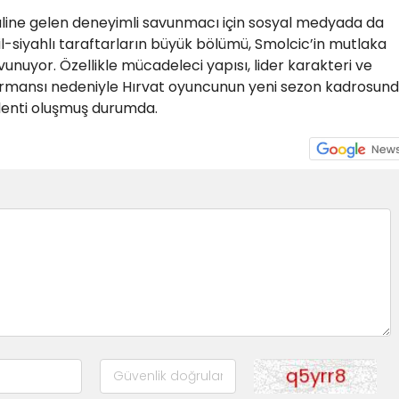
 haline gelen deneyimli savunmacı için sosyal medyada da
l-siyahlı taraftarların büyük bölümü, Smolcic’in mutlaka
unuyor. Özellikle mücadeleci yapısı, lider karakteri ve
mansı nedeniyle Hırvat oyuncunun yeni sezon kadrosun
klenti oluşmuş durumda.