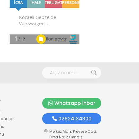
r
Whatsapp İhbar
k
02624134300
zaneler
mu
Merkez Mah. Preveze Cad.
mu
Bina No: 2 Cengiz