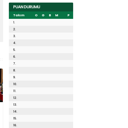
PUAN DURUMU
Takım
O
G
B
M
P
1.
2.
3.
4.
5.
6.
7.
8.
9.
10.
11.
12.
13.
14.
15.
16.