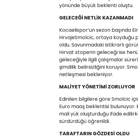
yönünde büyük beklenti oluştu.
GELECEĞİ NETLİK KAZANMADI
Kocaelispor’un sezon başında Ein
HrvojeSmolcic, ortaya koyduğu p
oldu. Savunmadaki istikrarlı gör
Hırvat stoperin geleceği ise he
geleceğiyle ilgili çalışmalar sür
şimdilik belirsizliğini koruyor. 
netleşmesi bekleniyor.
MALİYET YÖNETİMİ ZORLUYOR
Edinilen bilgilere göre Smolcic içi
Euro maaş beklentisi bulunuyor. 
mali yük oluşturduğu ifade edilir
sürdürdüğü öğrenildi.
TARAFTARIN GÖZDESİ OLDU