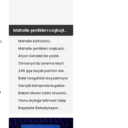
Mahalle şenlikleri coşkuyla
sürüyor
n
Mahalle kültürünü
canlandıran şenlik
Mahalle şenlikleri coşkuyla
sürüyor
Afyon Sandıklı’da yazlık
patates hasadı
Ormanya’da sinema keyfi
246 şişe kaçak parfüm ele
geçirildi
Balık tezgahları boş kalmıyor
Gençlik kampında kuşaklar
buluştu
n
Bakırın libresi tarihi zirvesini
test ediyor
Yavru leyleğe bilimsel takip
Başiskele Belediyespor
Gelişim Ligi’ne hazır