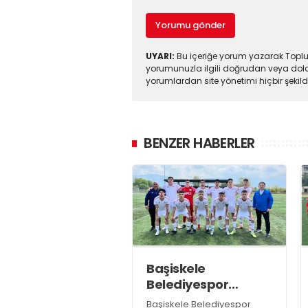
Yorumu gönder
UYARI:
Bu içeriğe yorum yazarak Toplul
yorumunuzla ilgili doğrudan veya dola
yorumlardan site yönetimi hiçbir şeki
BENZER HABERLER
Başiskele
Belediyespor
Gelişim Ligi’ne hazır
Başiskele Belediyespor