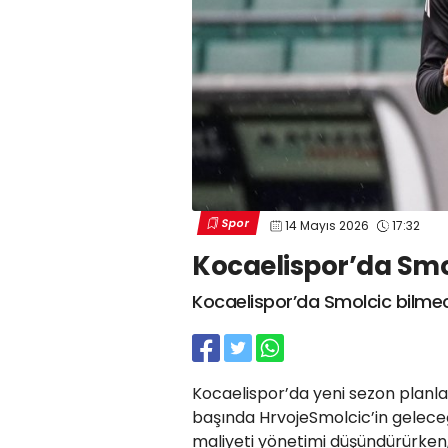
Spor
14 Mayıs 2026
17:32
Kocaelispor’da Smo
Kocaelispor’da Smolcic bilme
Kocaelispor’da yeni sezon planla
başında HrvojeSmolcic’in geleceğ
maliyeti yönetimi düşündürürken