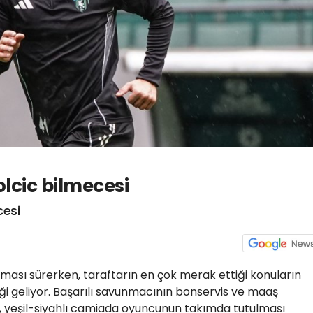
lcic bilmecesi
cesi
ması sürerken, taraftarın en çok merak ettiği konuların
i geliyor. Başarılı savunmacının bonservis ve maaş
, yeşil-siyahlı camiada oyuncunun takımda tutulması