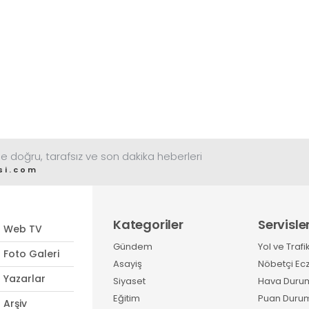
e doğru, tarafsız ve son dakika heberleri
si.com
Kategoriler
Servisle
Web TV
Gündem
Yol ve Trafi
Foto Galeri
Asayiş
Nöbetçi Ec
Yazarlar
Siyaset
Hava Duru
Eğitim
Puan Duru
Arşiv