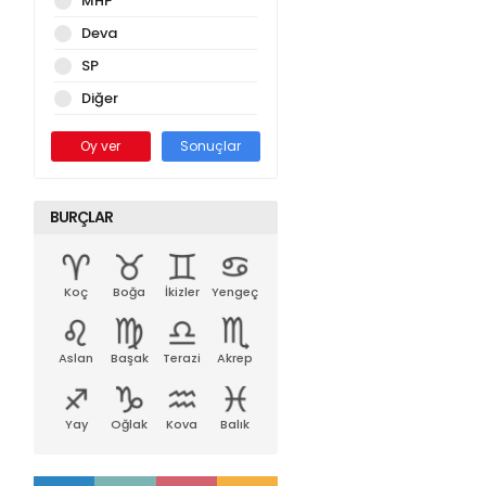
MHP
Deva
SP
Diğer
Oy ver
Sonuçlar
BURÇLAR
Koç
Boğa
İkizler
Yengeç
Aslan
Başak
Terazi
Akrep
Yay
Oğlak
Kova
Balık