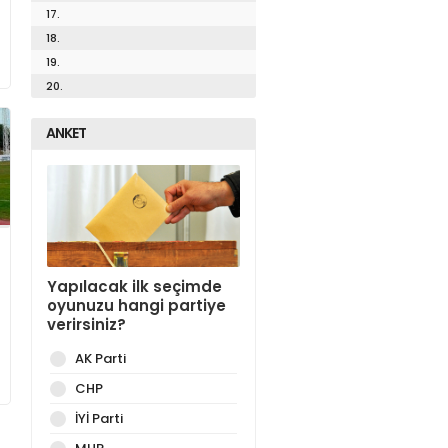
17.
18.
19.
20.
ANKET
Yapılacak ilk seçimde
oyunuzu hangi partiye
verirsiniz?
AK Parti
CHP
İYİ Parti