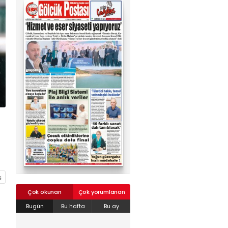
02624132333
haber@golcukpostasi.com
Çok okunan
Çok yorumlanan
Bugün
Bu hafta
Bu ay