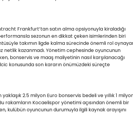
tracht Frankfurt’tan satın alma opsiyonuyla kiraladığı
erformansla sezonun en dikkat çeken isimlerinden biri
üntüsüyle takımın ligde kalma sürecinde önemli rol oynaya
nüz netlik kazanmadı. Yönetim cephesinde oyuncunun
erken, bonservis ve maaş maliyetinin nasıl karşılanacağı
Smolcic konusunda son kararın önümüzdeki süreçte
n yaklaşık 2.5 milyon Euro bonservis bedeli ve yıllık 1 milyo
Bu rakamların Kocaelispor yönetimi açısından önemli bir
ken, kulübün oyuncunun durumuyla ilgili kaynak arayışını