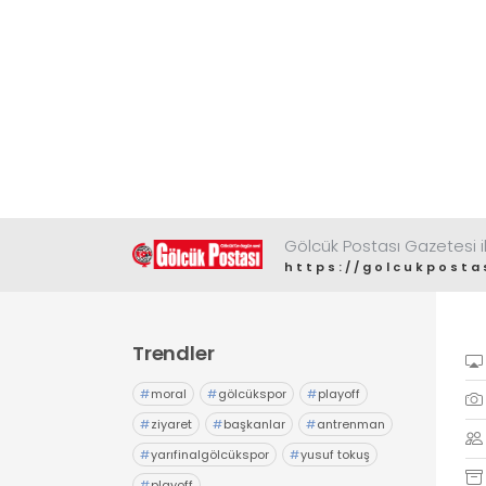
Gölcük Postası Gazetesi il
https://golcukposta
Trendler
#
moral
#
gölcükspor
#
playoff
#
ziyaret
#
başkanlar
#
antrenman
#
yarıfinalgölcükspor
#
yusuf tokuş
#
playoff