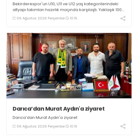
Bekirderespor'un U10, U11 ve U12 yaş kategorilerindeki
altyapı takımları hazırlık maçında karşılaştı. Yaklaşık 100
genç futbolcunun ter döktüğü maçların ardından
06 Ağustos 2026 Perşembe
10:15
sporculara Kandıra'nın yöresel lezzeti mancarlı pide ve
karpuz ikram edildi
Darıca’dan Murat Aydın'a ziyaret
Darıca’dan Murat Aydın'a ziyaret
06 Ağustos 2026 Perşembe
10:15