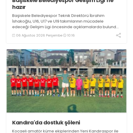
Başiskele Belediyespor Gelişim Ligi’ne
hazır
Başiskele Belediyespor Teknik Direktörü İbrahim
İshakoğlu, U16, U17 ve U19 takımlarının mücadele
edeceği Gelişim Ligi öncesinde açıklamalarda bulundu.
Genç oyuncuların gelişimine dikkat çeken İshakoğlu,
06 Ağustos 2026 Perşembe
10:16
hedeflerinin sadece sonuç almak değil, Türk futboluna
örnek sporcular kazandırmak olduğunu söyledi
Kandıra'da dostluk şöleni
Kocaeli amatör küme ekiplerinden Yeni Kandıraspor ile