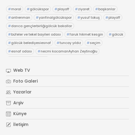
#
moral
#
gölcükspor
#
playoff
#
ziyaret
#
başkanlar
#
antrenman
#
yarıfinalgölcükspor
#
yusuf tokuş
#
playoff
#
darıca gençlerbirliğigölcük bakallar
#
büfeler ve tekel bayileri odası
#
faruk hikmet kesgin
#
gölcük
#
gölcük belediyesiesnaf
#
tuncay yıldız
#
seçim
#
esnaf odası
#
necmi kocamanAyhan Zeytinoğlu
#
Kocaeli Sanayi Odası
Web TV
Foto Galeri
Yazarlar
Arşiv
Künye
İletişim