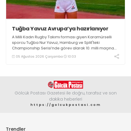
Tuğba Yavuz Avrupa’ya hazırlanıyor
A Milli Kadın Rugby Takımı forması giyen Karamürselli
sporcu Tuğba Nur Yavuz, Hamburg ve Split'teki
Championship Serisi’nde görev alarak 10. milli maçına
çıkma eşiğini geride bıraktı
05 Ağustos 2026 Çarşamba
10:03
Gölcük Postası Gazetesi ile doğru, tarafsız ve son
dakika heberleri
https://golcukpostasi.com
Trendler