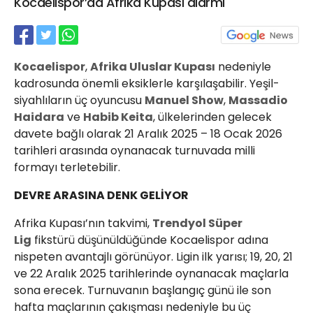
Kocaelispor’da Afrika Kupası alarmı
21 Gölcük
02624132333
haber@golcukpostasi.com
Kocaelispor
,
Afrika Uluslar Kupası
nedeniyle
kadrosunda önemli eksiklerle karşılaşabilir. Yeşil-
siyahlıların üç oyuncusu
Manuel Show
,
Massadio
Haidara
ve
Habib Keita
, ülkelerinden gelecek
davete bağlı olarak 21 Aralık 2025 – 18 Ocak 2026
tarihleri arasında oynanacak turnuvada milli
formayı terletebilir.
DEVRE ARASINA DENK GELİYOR
Afrika Kupası’nın takvimi,
Trendyol Süper
Lig
fikstürü düşünüldüğünde Kocaelispor adına
nispeten avantajlı görünüyor. Ligin ilk yarısı; 19, 20, 21
ve 22 Aralık 2025 tarihlerinde oynanacak maçlarla
sona erecek. Turnuvanın başlangıç günü ile son
hafta maçlarının çakışması nedeniyle bu üç