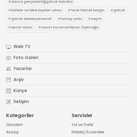
#
darıca gençlerbirliğigölcük bakallar
#
büfeler ve tekel bayileri odası
#
faruk hikmet kesgin
#
gölcük
#
gölcük belediyesiesnaf
#
tuncay yıldız
#
seçim
#
esnaf odası
#
necmi kocamanAyhan Zeytinoğlu
#
Kocaeli Sanayi Odası
Web TV
Foto Galeri
Yazarlar
Arşiv
Künye
İletişim
Kategoriler
Servisler
Gündem
Yol ve Trafik
Asayiş
Nöbetçi Eczaneler