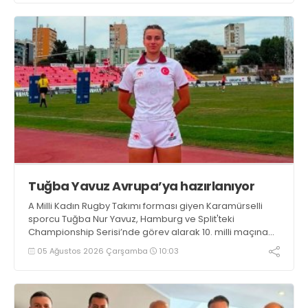
Tuğba Yavuz Avrupa’ya hazırlanıyor
A Milli Kadın Rugby Takımı forması giyen Karamürselli
sporcu Tuğba Nur Yavuz, Hamburg ve Split'teki
Championship Serisi’nde görev alarak 10. milli maçına
çıkma eşiğini geride bıraktı
05 Ağustos 2026 Çarşamba
10:03