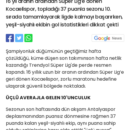
16 yıl aranın ardından Süper Lig’e dönen
21 Gölcük
Kocaelispor, topladığı 37 puanla sezonu 10.
02624132333
sırada tamamlayarak ligde kalmayı başarırken,
haber@golcukpostasi.com
yeşil-siyahlı ekibin gol istatistikleri dikkat çekti
Şampiyonluk düğümünün geçtiğimiz hafta
çözüldüğü, küme düşen son takımınson hafta netlik
kazandığı Trendyol Süper Lig'de perde resmen
kapandı. 16 yıllık uzun bir aranın ardından Süper Lig’e
geri dönen Kocaelispor, zorlu maratonu hedefine
ulaşarak güvenli bölgede noktaladı.
ÜÇLÜ AVERAJLA GELEN 10'UNCULUK
Sezonun son haftasında dün akşam Antalyaspor
deplasmanından puansız dönmesine rağmen 37
puanda kalan yeşil-siyahlı ekip, aynı puana sahip