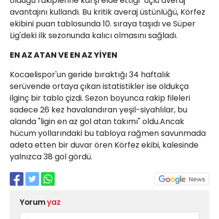
olduğu rakiplerine karşı elde ettiği "üçlü averaj"
avantajını kullandı. Bu kritik averaj üstünlüğü, Körfez
ekibini puan tablosunda 10. sıraya taşıdı ve Süper
Lig'deki ilk sezonunda kalıcı olmasını sağladı.
EN AZ ATAN VE EN AZ YİYEN
Kocaelispor'un geride bıraktığı 34 haftalık
serüvende ortaya çıkan istatistikler ise oldukça
ilginç bir tablo çizdi. Sezon boyunca rakip fileleri
sadece 26 kez havalandıran yeşil-siyahlılar, bu
alanda "ligin en az gol atan takımı" oldu.Ancak
hücum yollarındaki bu tabloya rağmen savunmada
adeta etten bir duvar ören Körfez ekibi, kalesinde
yalnızca 38 gol gördü.
Yorum
yaz