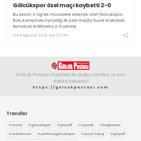
Gölcükspor özel maçı kaybetti 2-0
Bu sezon 3. Lig’de mücadele edecek olan Gölcükspor,
Bolu kampında oynadığı ilk özel maçta Suudi Arabistan
temsilcisi Al Ittihad’a 2-0 yenildi
04 Ağustos 2026 Salı
11:44
Gölcük Postası Gazetesi ile doğru, tarafsız ve son
dakika heberleri
https://golcukpostasi.com
Trendler
#
moral
#
gölcükspor
#
playoff
#
ziyaret
#
başkanlar
#
antrenman
#
yarıfinalgölcükspor
#
yusuf tokuş
#
playoff