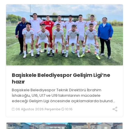
Başiskele Belediyespor Gelişim Ligi’ne
hazır
Başiskele Belediyespor Teknik Direktörü İbrahim
İshakoğlu, U16, U17 ve U19 takımlarının mücadele
edeceği Gelişim Ligi öncesinde açıklamalarda bulundu.
Genç oyuncuların gelişimine dikkat çeken İshakoğlu,
06 Ağustos 2026 Perşembe
10:16
hedeflerinin sadece sonuç almak değil, Türk futboluna
örnek sporcular kazandırmak olduğunu söyledi