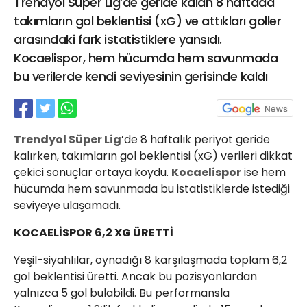
Trendyol Süper Lig’de geride kalan 8 haftada
21 Gölcük
takımların gol beklentisi (xG) ve attıkları goller
02624132333
arasındaki fark istatistiklere yansıdı.
haber@golcukpostasi.com
Kocaelispor, hem hücumda hem savunmada
bu verilerde kendi seviyesinin gerisinde kaldı
Trendyol Süper Lig
’de 8 haftalık periyot geride
kalırken, takımların gol beklentisi (xG) verileri dikkat
çekici sonuçlar ortaya koydu.
Kocaelispor
ise hem
hücumda hem savunmada bu istatistiklerde istediği
seviyeye ulaşamadı.
KOCAELİSPOR 6,2 XG ÜRETTİ
Yeşil-siyahlılar, oynadığı 8 karşılaşmada toplam 6,2
gol beklentisi üretti. Ancak bu pozisyonlardan
yalnızca 5 gol bulabildi. Bu performansla