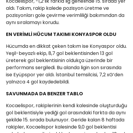
Kocaelispor, -1,2’lik farkla lig genelinde 15. sırada yer
aldı. Takım, rakip kalede pozisyon üretme ve
pozisyonları gole çevirme verimliliği bakımından da
aynı sıralamayı korudu.
EN VERİMLİ HÜCUM TAKIMI KONYASPOR OLDU
Hücumda en dikkat çeken takım ise Konyaspor oldu.
Yeşil-beyazlı ekip, 8,7 gol beklentisinden 13 gol
üreterek gol beklentisinin oldukça üzerinde bir
performans sergiledi. Bu alanda ligin son sırasında
ise Eyüpspor yer aldı. İstanbul temsilcisi, 7,2 xG’den
yalnızca 4 gol kaydedebildi.
SAVUNMADA DA BENZER TABLO
Kocaelispor, rakiplerinin kendi kalesinde oluşturduğu
gol beklentisiyle yediği gol arasındaki farkta da aynı
şekilde 15. sırada bulunuyor. Geride kalan 8 haftada
rakipler, Kocaelispor kalesinde 9,0 gol beklentisi