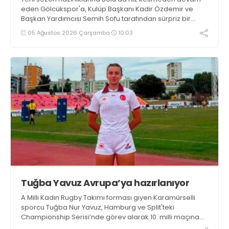
eden Gölcükspor'a, Kulüp Başkanı Kadir Özdemir ve
Başkan Yardımcısı Semih Sofu tarafından sürpriz bir
moral ziyareti gerçekleştirildi
05 Ağustos 2026 Çarşamba
10:03
Tuğba Yavuz Avrupa’ya hazırlanıyor
A Milli Kadın Rugby Takımı forması giyen Karamürselli
sporcu Tuğba Nur Yavuz, Hamburg ve Split'teki
Championship Serisi’nde görev alarak 10. milli maçına
çıkma eşiğini geride bıraktı