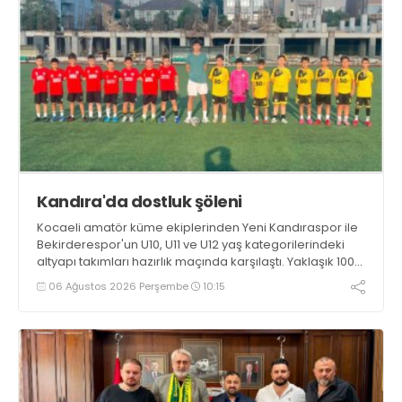
Kandıra'da dostluk şöleni
Kocaeli amatör küme ekiplerinden Yeni Kandıraspor ile
Bekirderespor'un U10, U11 ve U12 yaş kategorilerindeki
altyapı takımları hazırlık maçında karşılaştı. Yaklaşık 100
genç futbolcunun ter döktüğü maçların ardından
06 Ağustos 2026 Perşembe
10:15
sporculara Kandıra'nın yöresel lezzeti mancarlı pide ve
karpuz ikram edildi