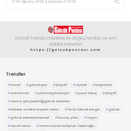
05 Ağustos 2026 Çarşamba
10:03
Gölcük Postası Gazetesi ile doğru, tarafsız ve son
dakika heberleri
https://golcukpostasi.com
Trendler
#
moral
#
gölcükspor
#
playoff
#
ziyaret
#
başkanlar
#
antrenman
#
yarıfinalgölcükspor
#
yusuf tokuş
#
playoff
#
darıca gençlerbirliğigölcük bakallar
#
büfeler ve tekel bayileri odası
#
faruk hikmet kesgin
#
gölcük
#
gölcük belediyesiesnaf
#
tuncay yıldız
#
seçim
#
esnaf odası
#
necmi kocamanAyhan Zeytinoğlu