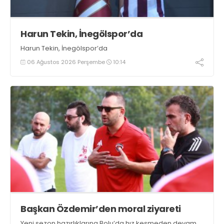
Harun Tekin, İnegölspor’da
Harun Tekin, İnegölspor’da
06 Ağustos 2026 Perşembe
10:14
Başkan Özdemir’den moral ziyareti
Yeni sezon hazırlıklarına Bolu’da hız kesmeden devam