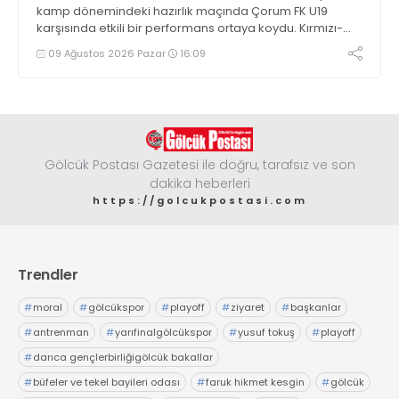
kamp dönemindeki hazırlık maçında Çorum FK U19
karşısında etkili bir performans ortaya koydu. Kırmızı-
siyahlılar, iki devrede bulduğu gollerle rakibini 4-0
09 Ağustos 2026 Pazar
16:09
mağlup etti
Gölcük Postası Gazetesi ile doğru, tarafsız ve son
dakika heberleri
https://golcukpostasi.com
Trendler
#
moral
#
gölcükspor
#
playoff
#
ziyaret
#
başkanlar
#
antrenman
#
yarıfinalgölcükspor
#
yusuf tokuş
#
playoff
#
darıca gençlerbirliğigölcük bakallar
#
büfeler ve tekel bayileri odası
#
faruk hikmet kesgin
#
gölcük