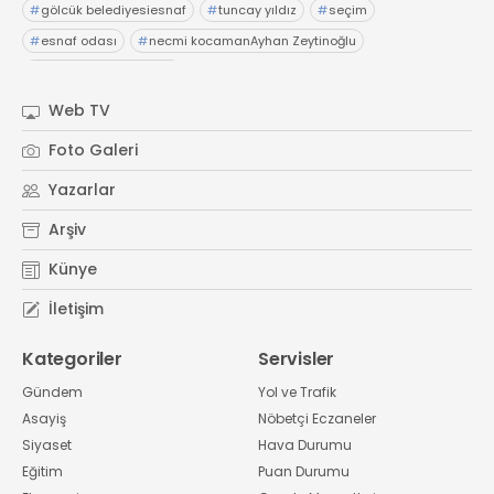
#
gölcük belediyesiesnaf
#
tuncay yıldız
#
seçim
#
esnaf odası
#
necmi kocamanAyhan Zeytinoğlu
#
Kocaeli Sanayi Odası
Web TV
Foto Galeri
Yazarlar
Arşiv
Künye
İletişim
Kategoriler
Servisler
Gündem
Yol ve Trafik
Asayiş
Nöbetçi Eczaneler
Siyaset
Hava Durumu
Eğitim
Puan Durumu