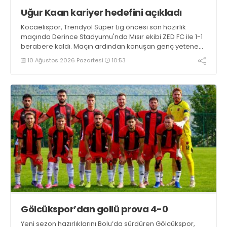
Uğur Kaan kariyer hedefini açıkladı
Kocaelispor, Trendyol Süper Lig öncesi son hazırlık
maçında Derince Stadyumu'nda Mısır ekibi ZED FC ile 1-1
berabere kaldı. Maçın ardından konuşan genç yetenek
Uğur Kaan Yıldız, "İlk yarı iyi değildik ama soyunma
10 Ağustos 2026 Pazartesi
10:53
odasındaki uyarılarla kendimize geldik. Tek önceliğim
Kocaelispor'un başarısı" dedi
Gölcükspor’dan gollü prova 4-0
Yeni sezon hazırlıklarını Bolu’da sürdüren Gölcükspor,