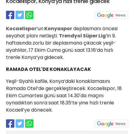
Kocaelispor, Konya’ya hızlı trenle gidecek
21 Gölcük
02624132333
haber@golcukpostasi.com
Kocaelispor
’un
Konyaspor
deplasmanı öncesi
seyahat planı netleşti.
Trendyol Süper Lig
’in 9.
haftasında zorlu bir deplasmana çıkacak yeşil-
siyahlılar, 17 Ekim Cuma günü saat 13.16’da hızlı
trenle Konya’ya gidecek.
RAMADA OTEL'DE KONAKLAYACAK
Yeşil-Siyahlı kafile, Konya’daki konaklamasını
Ramada Otel’de gerçekleştirecek. Kocaelispor, 18
Ekim Cumartesi günü saat 14.30'da maçını
oynadıktan sonra saat 18.35’te yine hızlı trenle
Kocaeli’ye dönecek.