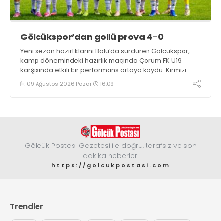
Gölcükspor’dan gollü prova 4-0
Yeni sezon hazırlıklarını Bolu’da sürdüren Gölcükspor,
kamp dönemindeki hazırlık maçında Çorum FK U19
karşısında etkili bir performans ortaya koydu. Kırmızı-
siyahlılar, iki devrede bulduğu gollerle rakibini 4-0
09 Ağustos 2026 Pazar
16:09
mağlup etti
Gölcük Postası Gazetesi ile doğru, tarafsız ve son
dakika heberleri
https://golcukpostasi.com
Trendler