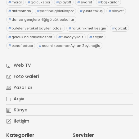
#
moral
#
gölcükspor
#
playoff
#
ziyaret
#
başkanlar
#
antrenman
#
yarıfinalgölcükspor
#
yusuf tokuş
#
playoff
#
darıca gençlerbirliğigölcük bakallar
#
büfeler ve tekel bayileri odası
#
faruk hikmet kesgin
#
gölcük
#
gölcük belediyesiesnaf
#
tuncay yıldız
#
seçim
#
esnaf odası
#
necmi kocamanAyhan Zeytinoğlu
#
Kocaeli Sanayi Odası
Web TV
Foto Galeri
Yazarlar
Arşiv
Künye
İletişim
Kategoriler
Servisler