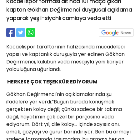
Kocaelispor forması altında 101 maça çıkan
21 Gölcük
kaptan Gökhan Değirmenci duygusal açıklama
02624132333
yaparak yeşil-siyahlı camiaya veda etti
haber@golcukpostasi.com
Kocaelispor taraftarının hafızasında mücadeleci
yapısı ve kaptanlık duruşuyla yer edinen Gökhan
Değirmenci, kulübün veda mesajıyla yeni kariyer
yolculuğuna uğurlandı.
HERKESE ÇOK TEŞEKKÜR EDİYORUM
Gökhan Değirmenci’nin açıklamalarında şu
ifadelere yer verdi:”Bugün burada konuşmak
gerçekten kolay değil; çünkü sadece bir takıma
değil, hayatımın çok özel bir parçasına veda
ediyorum. Dört yıl, dile kolay... İçinde sayısız anı,
emek, gözyaşı ve gurur barındırıyor. Ben bu armayı
sadece formamda taşımadım, bu armayı her an