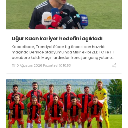
Uğur Kaan kariyer hedefini açıkladı
Kocaelispor, Trendyol Süper Lig öncesi son hazırlık
maçında Derince Stadyumu'nda Mısır ekibi ZED FC ile 1-1
berabere kaldı. Maçın ardından konuşan genç yetenek
Uğur Kaan Yıldız, "İlk yarı iyi değildik ama soyunma
10 Ağustos 2026 Pazartesi
10:53
odasındaki uyarılarla kendimize geldik. Tek önceliğim
Kocaelispor'un başarısı" dedi