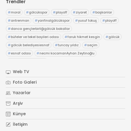
Trendler
#
moral
#
gölcükspor
#
playoff
#
ziyaret
#
başkanlar
#
antrenman
#
yarıfinalgölcükspor
#
yusuf tokuş
#
playoff
#
darıca gençlerbirliğigölcük bakallar
#
büfeler ve tekel bayileri odası
#
faruk hikmet kesgin
#
gölcük
#
gölcük belediyesiesnaf
#
tuncay yıldız
#
seçim
#
esnaf odası
#
necmi kocamanAyhan Zeytinoğlu
#
Kocaeli Sanayi Odası
Web TV
Foto Galeri
Yazarlar
Arşiv
Künye
İletişim