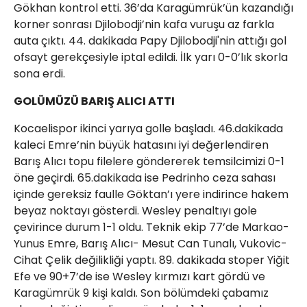
Gökhan kontrol etti. 36’da Karagümrük’ün kazandığı
korner sonrası Djilobodji’nin kafa vuruşu az farkla
auta çıktı. 44. dakikada Papy Djilobodji'nin attığı gol
ofsayt gerekçesiyle iptal edildi. İlk yarı 0-0’lık skorla
sona erdi.
GOLÜMÜZÜ BARIŞ ALICI ATTI
Kocaelispor ikinci yarıya golle başladı. 46.dakikada
kaleci Emre’nin büyük hatasını iyi değerlendiren
Barış Alıcı topu filelere göndererek temsilcimizi 0-1
öne geçirdi. 65.dakikada ise Pedrinho ceza sahası
içinde gereksiz faulle Göktan’ı yere indirince hakem
beyaz noktayı gösterdi. Wesley penaltıyı gole
çevirince durum 1-1 oldu. Teknik ekip 77’de Markao-
Yunus Emre, Barış Alıcı- Mesut Can Tunalı, Vukovic-
Cihat Çelik değilikliği yaptı. 89. dakikada stoper Yiğit
Efe ve 90+7’de ise Wesley kırmızı kart gördü ve
Karagümrük 9 kişi kaldı. Son bölümdeki çabamız