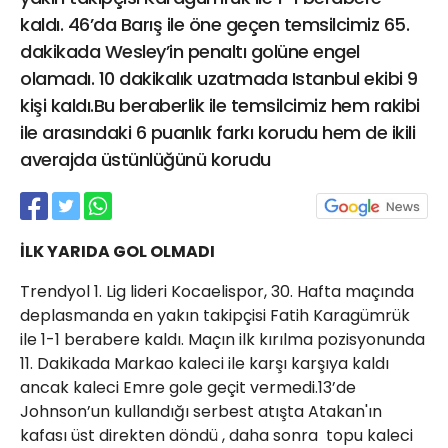
21 Gölcük
kaldı. 46’da Barış ile öne geçen temsilcimiz 65.
02624132333
dakikada Wesley’in penaltı golüne engel
olamadı. 10 dakikalık uzatmada Istanbul ekibi 9
haber@golcukpostasi.com
kişi kaldı.Bu beraberlik ile temsilcimiz hem rakibi
ile arasındaki 6 puanlık farkı korudu hem de ikili
averajda üstünlüğünü korudu
İLK YARIDA GOL OLMADI
Trendyol 1. Lig lideri Kocaelispor, 30. Hafta maçında
deplasmanda en yakın takipçisi Fatih Karagümrük
ile 1-1 berabere kaldı. Maçın ilk kırılma pozisyonunda
11. Dakikada Markao kaleci ile karşı karşıya kaldı
ancak kaleci Emre gole geçit vermedi.13’de
Johnson’un kullandığı serbest atışta Atakan'ın
kafası üst direkten döndü , daha sonra topu kaleci