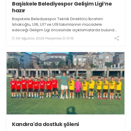
Başiskele Belediyespor Gelişim Ligi’ne
hazır
Başiskele Belediyespor Teknik Direktörü İbrahim
İshakoğlu, U16, U17 ve U19 takımlarının mücadele
edeceği Gelişim Ligi öncesinde açıklamalarda bulundu.
Genç oyuncuların gelişimine dikkat çeken İshakoğlu,
06 Ağustos 2026 Perşembe
10:16
hedeflerinin sadece sonuç almak değil, Türk futboluna
örnek sporcular kazandırmak olduğunu söyledi
Kandıra'da dostluk şöleni