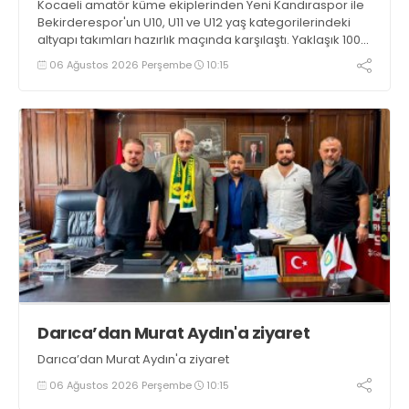
Kocaeli amatör küme ekiplerinden Yeni Kandıraspor ile
Bekirderespor'un U10, U11 ve U12 yaş kategorilerindeki
altyapı takımları hazırlık maçında karşılaştı. Yaklaşık 100
genç futbolcunun ter döktüğü maçların ardından
06 Ağustos 2026 Perşembe
10:15
sporculara Kandıra'nın yöresel lezzeti mancarlı pide ve
karpuz ikram edildi
Darıca’dan Murat Aydın'a ziyaret
Darıca’dan Murat Aydın'a ziyaret
06 Ağustos 2026 Perşembe
10:15