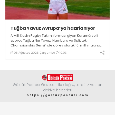
Tuğba Yavuz Avrupa’ya hazırlanıyor
A Milli Kadın Rugby Takımı forması giyen Karamürselli
sporcu Tuğba Nur Yavuz, Hamburg ve Split'teki
Championship Serisi’nde görev alarak 10. milli maçına
çıkma eşiğini geride bıraktı
05 Ağustos 2026 Çarşamba
10:03
Gölcük Postası Gazetesi ile doğru, tarafsız ve son
dakika heberleri
https://golcukpostasi.com