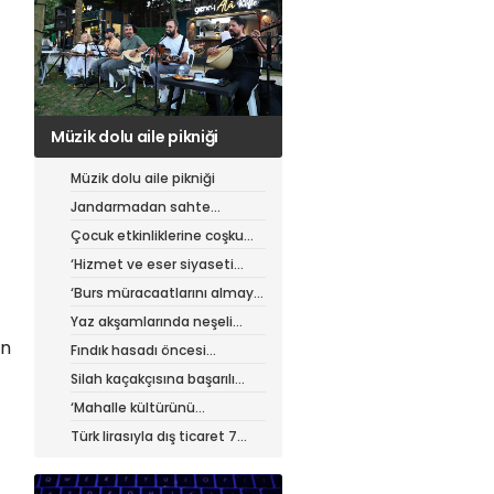
Jandarmadan sahte
çantacılara darbe
Müzik dolu aile pikniği
Jandarmadan sahte
çantacılara darbe
Çocuk etkinliklerine coşku
dolu final
‘Hizmet ve eser siyaseti
yapıyoruz’
‘Burs müracaatlarını almaya
başladık’
Yaz akşamlarında neşeli
etkinlikler
an
Fındık hasadı öncesi
üreticiye yol desteği
Silah kaçakçısına başarılı
operasyon
‘Mahalle kültürünü
güçlendiriyoruz’
Türk lirasıyla dış ticaret 7
ayda 900 milyar lirayı aştı