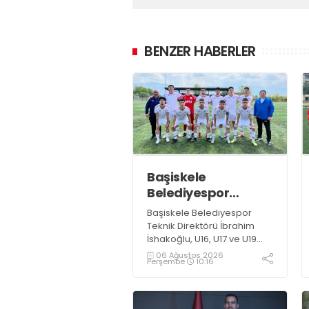
BENZER HABERLER
Başiskele
Belediyespor
Gelişim Ligi’ne hazır
Başiskele Belediyespor
Teknik Direktörü İbrahim
İshakoğlu, U16, U17 ve U19
takımlarının mücadele
06 Ağustos 2026
Perşembe
10:16
edeceği Gelişim Ligi
öncesinde açıklamalarda
bulundu. Genç oyuncuların
gelişimine dikkat çeken