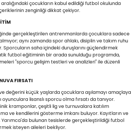
aş aralığındaki çocukların kabul edildiği futbol okulunda
riklerinin zenginliği dikkat çekiyor.
İTİM
ğinde gerçekleştirilen antrenmanlarda çocuklara sadece
almıyor; aynı zamanda spor ahlakı, disiplin ve takım ruhu
r. Sporcuların saha içindeki duruşlarını güçlendirmek
ik futbol eğitiminin bir arada sunulduğu programda,
meleri "sporcu gelişim testleri ve analizleri" ile düzenli
NUVA FIRSATI
ı ve değerini küçük yaşlarda çocuklara aşılamayı amaçlay
lı oyunculara lisanslı sporcu olma fırsatı da tanıyor.
nik kramponlar, çeşitli lig ve turnuvalara katılım
a ve kendilerini gösterme imkanı buluyor. Kayıtların ve
Yarımca'da bulunan tesislerde gerçekleştirildiği futbol
rmek isteyen aileleri bekliyor.