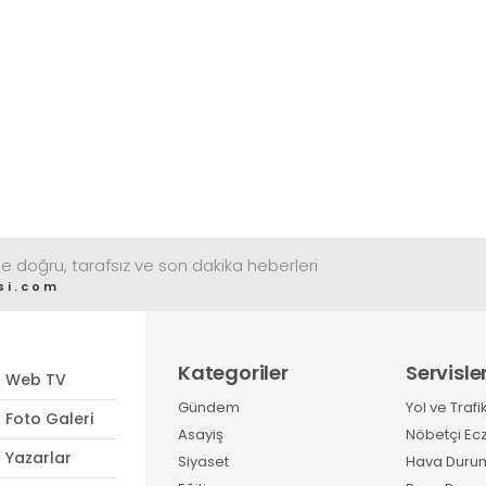
e doğru, tarafsız ve son dakika heberleri
si.com
Kategoriler
Servisle
Web TV
Gündem
Yol ve Trafi
Foto Galeri
Asayiş
Nöbetçi Ec
Yazarlar
Siyaset
Hava Duru