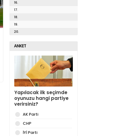
16.
17.
18.
19.
20.
ANKET
Yapılacak ilk seçimde
oyunuzu hangi partiye
verirsiniz?
AK Parti
CHP
İYİ Parti