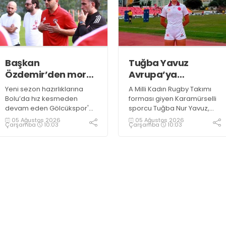
döktüğü maçların ardından
sporculara Kandıra'nın
yöresel lezzeti mancarlı
pide ve karpuz ikram edildi
Başkan
Tuğba Yavuz
Özdemir’den moral
Avrupa’ya
ziyareti
hazırlanıyor
Yeni sezon hazırlıklarına
A Milli Kadın Rugby Takımı
Bolu’da hız kesmeden
forması giyen Karamürselli
devam eden Gölcükspor'a,
sporcu Tuğba Nur Yavuz,
Kulüp Başkanı Kadir
Hamburg ve Split'teki
05 Ağustos 2026
05 Ağustos 2026
Çarşamba
10:03
Çarşamba
10:03
Özdemir ve Başkan
Championship Serisi’nde
Yardımcısı Semih Sofu
görev alarak 10. milli maçına
tarafından sürpriz bir moral
çıkma eşiğini geride bıraktı
ziyareti gerçekleştirildi