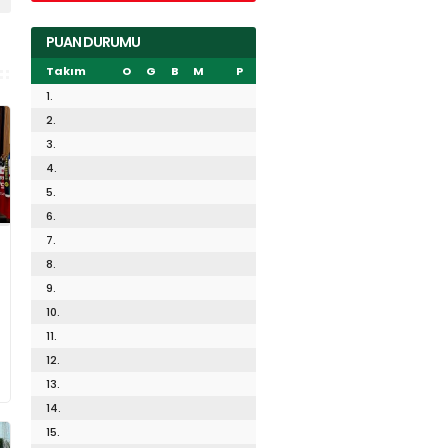
PUAN DURUMU
Takım
O
G
B
M
P
1.
2.
3.
4.
5.
6.
7.
8.
9.
10.
11.
12.
13.
14.
15.