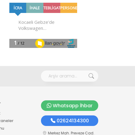
r
Whatsapp İhbar
k
02624134300
zaneler
mu
Merkez Mah. Preveze Cad.