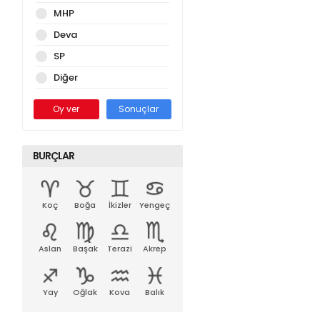
MHP
Deva
SP
Diğer
Oy ver
Sonuçlar
BURÇLAR
Koç
Boğa
İkizler
Yengeç
Aslan
Başak
Terazi
Akrep
Yay
Oğlak
Kova
Balık