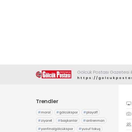
Gölcük Postası Gazetesi il
https://golcukposta
Trendler
#
moral
#
gölcükspor
#
playoff
#
ziyaret
#
başkanlar
#
antrenman
#
yarıfinalgölcükspor
#
yusuf tokuş