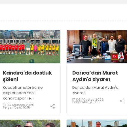
Kandıra'da dostluk
Darıca’dan Murat
şöleni
Aydın'a ziyaret
Kocaeli amatör küme
Darıca’dan Murat Aydın'a
ekiplerinden Yeni
ziyaret
Kandıraspor ile
06 Ağustos 2026
Perşembe
10:15
Bekirderespor'un U10, U11 ve
06 Ağustos 2026
Perşembe
10:15
U12 yaş kategorilerindeki
altyapı takımları hazırlık
maçında karşılaştı. Yaklaşık
100 genç futbolcunun ter