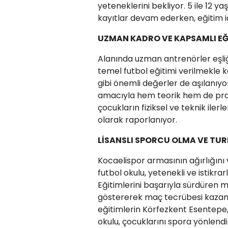
yeteneklerini bekliyor. 5 ile 12 y
kayıtlar devam ederken, eğitim içe
UZMAN KADRO VE KAPSAMLI EĞ
Alanında uzman antrenörler eşli
temel futbol eğitimi verilmekle k
gibi önemli değerler de aşılanıyo
amacıyla hem teorik hem de prat
çocukların fiziksel ve teknik ilerle
olarak raporlanıyor.
LİSANSLI SPORCU OLMA VE TUR
Kocaelispor armasının ağırlığın
futbol okulu, yetenekli ve istikrar
Eğitimlerini başarıyla sürdüren mi
göstererek maç tecrübesi kazanm
eğitimlerin Körfezkent Esentepe, 
okulu, çocuklarını spora yönlendi