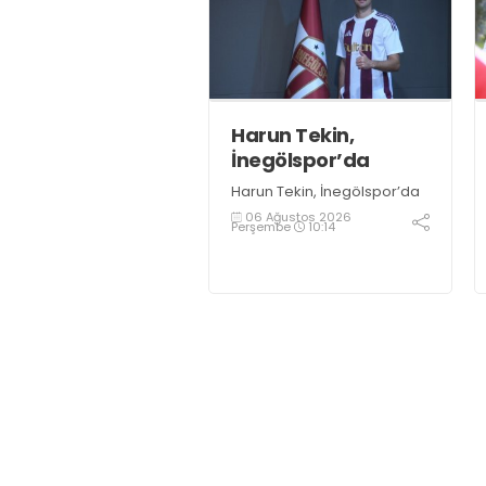
İshakoğlu, hedeflerinin
sadece sonuç almak değil,
Türk futboluna örnek
sporcular kazandırmak
olduğunu söyledi
Harun Tekin,
İnegölspor’da
Harun Tekin, İnegölspor’da
06 Ağustos 2026
Perşembe
10:14