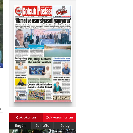
02624132333
haber@golcukpostasi.com
Çok okunan
Çok yorumlanan
Bugün
Bu hafta
Bu ay