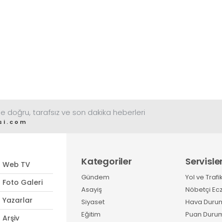
e doğru, tarafsız ve son dakika heberleri
si.com
Kategoriler
Servisle
Web TV
Gündem
Yol ve Trafi
Foto Galeri
Asayiş
Nöbetçi Ec
Yazarlar
Siyaset
Hava Duru
Eğitim
Puan Duru
Arşiv