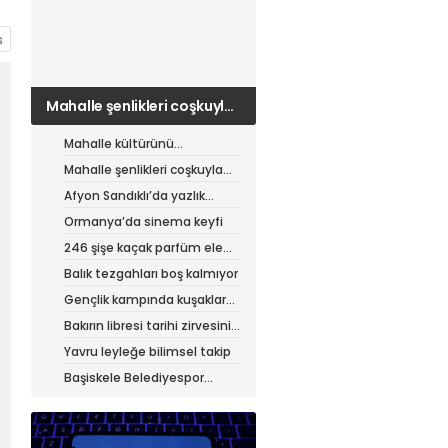
Mahalle şenlikleri coşkuyla
sürüyor
Mahalle kültürünü
canlandıran şenlik
Mahalle şenlikleri coşkuyla
sürüyor
Afyon Sandıklı’da yazlık
patates hasadı
Ormanya’da sinema keyfi
246 şişe kaçak parfüm ele
geçirildi
Balık tezgahları boş kalmıyor
Gençlik kampında kuşaklar
buluştu
Bakırın libresi tarihi zirvesini
test ediyor
Yavru leyleğe bilimsel takip
Başiskele Belediyespor
Gelişim Ligi’ne hazır