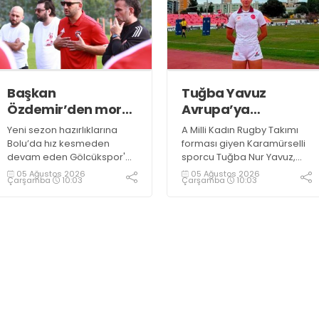
döktüğü maçların ardından
sporculara Kandıra'nın
yöresel lezzeti mancarlı
pide ve karpuz ikram edildi
Başkan
Tuğba Yavuz
Özdemir’den moral
Avrupa’ya
ziyareti
hazırlanıyor
Yeni sezon hazırlıklarına
A Milli Kadın Rugby Takımı
Bolu’da hız kesmeden
forması giyen Karamürselli
devam eden Gölcükspor'a,
sporcu Tuğba Nur Yavuz,
Kulüp Başkanı Kadir
Hamburg ve Split'teki
05 Ağustos 2026
05 Ağustos 2026
Çarşamba
10:03
Çarşamba
10:03
Özdemir ve Başkan
Championship Serisi’nde
Yardımcısı Semih Sofu
görev alarak 10. milli maçına
tarafından sürpriz bir moral
çıkma eşiğini geride bıraktı
ziyareti gerçekleştirildi