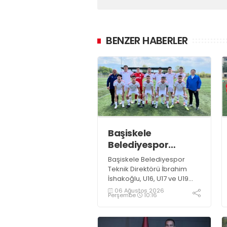
BENZER HABERLER
Başiskele
Belediyespor
Gelişim Ligi’ne hazır
Başiskele Belediyespor
Teknik Direktörü İbrahim
İshakoğlu, U16, U17 ve U19
takımlarının mücadele
06 Ağustos 2026
Perşembe
10:16
edeceği Gelişim Ligi
öncesinde açıklamalarda
bulundu. Genç oyuncuların
gelişimine dikkat çeken