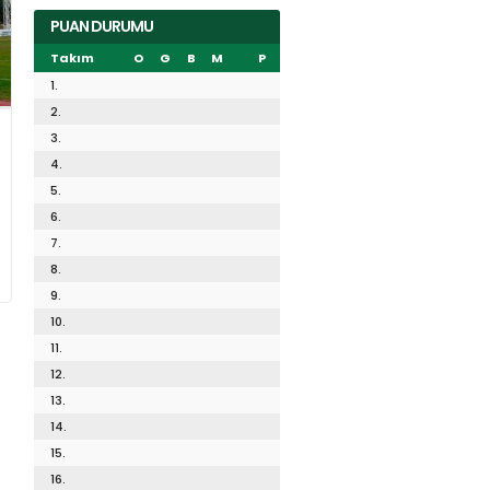
PUAN DURUMU
Takım
O
G
B
M
P
1.
2.
3.
4.
5.
6.
7.
8.
9.
10.
11.
12.
13.
14.
15.
16.