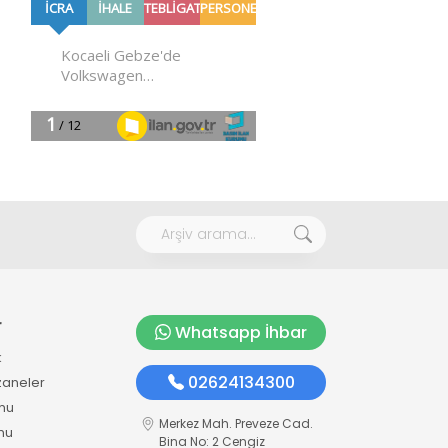
r
Whatsapp İhbar
k
02624134300
zaneler
mu
Merkez Mah. Preveze Cad.
mu
Bina No: 2 Cengiz