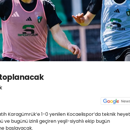
 toplanacak
k
atih Karagümrük’e 1-0 yenilen Kocaelispor’da teknik heye
nü ve bugünü izinli geçiren yeşil-siyahlı ekip bugün
ne başlayacak.