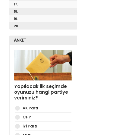
17.
18.
19.
20.
ANKET
Yapılacak ilk seçimde
oyunuzu hangi partiye
verirsiniz?
AK Parti
CHP
İYİ Parti