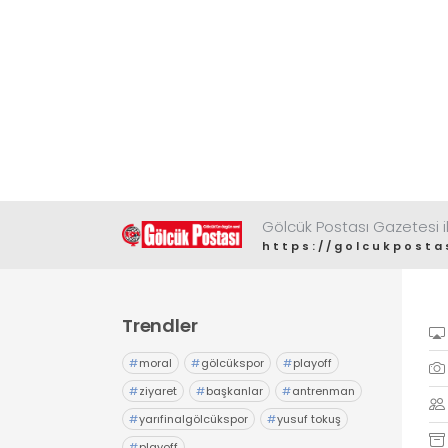
Gölcük Postası Gazetesi il
https://golcukposta
Trendler
#
moral
#
gölcükspor
#
playoff
#
ziyaret
#
başkanlar
#
antrenman
#
yarıfinalgölcükspor
#
yusuf tokuş
#
playoff