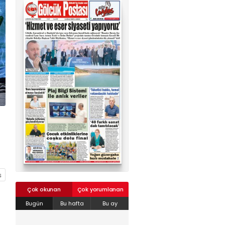
02624132333
haber@golcukpostasi.com
Çok okunan
Çok yorumlanan
t
Bugün
Bu hafta
Bu ay