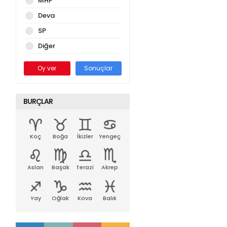
MHP
Deva
SP
Diğer
Oy ver
Sonuçlar
BURÇLAR
Koç
Boğa
İkizler
Yengeç
Aslan
Başak
Terazi
Akrep
Yay
Oğlak
Kova
Balık