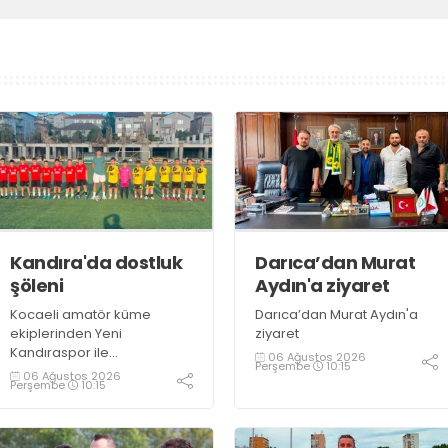
Kandıra'da dostluk
Darıca’dan Murat
şöleni
Aydın'a ziyaret
Kocaeli amatör küme
Darıca’dan Murat Aydın'a
ekiplerinden Yeni
ziyaret
Kandıraspor ile
06 Ağustos 2026
Perşembe
10:15
Bekirderespor'un U10, U11 ve
06 Ağustos 2026
Perşembe
10:15
U12 yaş kategorilerindeki
altyapı takımları hazırlık
maçında karşılaştı. Yaklaşık
100 genç futbolcunun ter