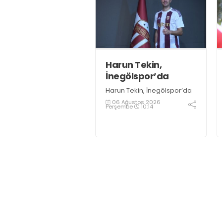
İshakoğlu, hedeflerinin
sadece sonuç almak değil,
Türk futboluna örnek
sporcular kazandırmak
olduğunu söyledi
Harun Tekin,
İnegölspor’da
Harun Tekin, İnegölspor’da
06 Ağustos 2026
Perşembe
10:14