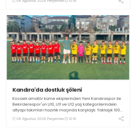
06 Ağustos 2026 Perşembe
10:16
hedeflerinin sadece sonuç almak değil, Türk futboluna
örnek sporcular kazandırmak olduğunu söyledi
Kandıra'da dostluk şöleni
Kocaeli amatör küme ekiplerinden Yeni Kandıraspor ile
Bekirderespor'un U10, U11 ve U12 yaş kategorilerindeki
altyapı takımları hazırlık maçında karşılaştı. Yaklaşık 100
genç futbolcunun ter döktüğü maçların ardından
06 Ağustos 2026 Perşembe
10:15
sporculara Kandıra'nın yöresel lezzeti mancarlı pide ve
karpuz ikram edildi