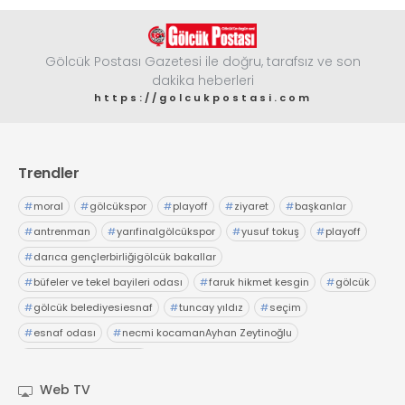
Gölcük Postası Gazetesi ile doğru, tarafsız ve son
dakika heberleri
https://golcukpostasi.com
Trendler
#
moral
#
gölcükspor
#
playoff
#
ziyaret
#
başkanlar
#
antrenman
#
yarıfinalgölcükspor
#
yusuf tokuş
#
playoff
#
darıca gençlerbirliğigölcük bakallar
#
büfeler ve tekel bayileri odası
#
faruk hikmet kesgin
#
gölcük
#
gölcük belediyesiesnaf
#
tuncay yıldız
#
seçim
#
esnaf odası
#
necmi kocamanAyhan Zeytinoğlu
#
Kocaeli Sanayi Odası
Web TV