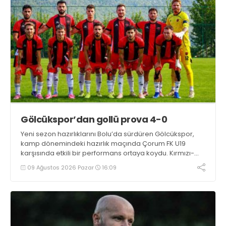
Gölcükspor’dan gollü prova 4-0
Yeni sezon hazırlıklarını Bolu’da sürdüren Gölcükspor,
kamp dönemindeki hazırlık maçında Çorum FK U19
karşısında etkili bir performans ortaya koydu. Kırmızı-
siyahlılar, iki devrede bulduğu gollerle rakibini 4-0
09 Ağustos 2026 Pazar
16:09
mağlup etti