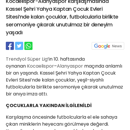
Kocaelispor-Alanyaspor karşılaşmasında
21 Gölcük
Kassel Şehri Yahya Kaptan Çocuk Evleri
02624132333
Sitesi’nde kalan çocuklar, futbolcularla birlikte
haber@golcukpostasi.com
seromoniye çıkarak unutulmaz bir deneyim
yaşadı
Trendyol Süper Lig
’in 10. haftasında
oynanan
Kocaelispor
–
Alanyaspor
maçında anlamlı
bir an yaşandı. Kassel Şehri Yahya Kaptan Çocuk
Evleri Sitesi’nde kalan çocuklar, yeşil-siyahlı
futbolcularla birlikte seromoniye çıkarak unutulmaz
bir anıya imza attı.
ÇOCUKLARLA YAKINDAN İLGİLENİLDİ
Karşılaşma öncesinde futbolcularla el ele sahaya
çıkan miniklerin heyecanı görülmeye değerdi.