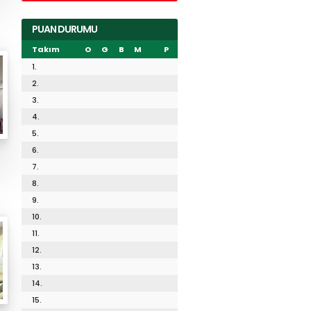
PUAN DURUMU
Takım
O
G
B
M
P
1.
2.
3.
4.
5.
6.
7.
8.
9.
10.
11.
12.
13.
14.
15.