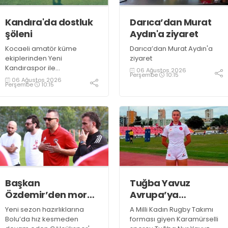
Kandıra'da dostluk
Darıca’dan Murat
şöleni
Aydın'a ziyaret
Kocaeli amatör küme
Darıca’dan Murat Aydın'a
ekiplerinden Yeni
ziyaret
Kandıraspor ile
06 Ağustos 2026
Perşembe
10:15
Bekirderespor'un U10, U11 ve
06 Ağustos 2026
Perşembe
10:15
U12 yaş kategorilerindeki
altyapı takımları hazırlık
maçında karşılaştı. Yaklaşık
100 genç futbolcunun ter
döktüğü maçların ardından
sporculara Kandıra'nın
yöresel lezzeti mancarlı
pide ve karpuz ikram edildi
Başkan
Tuğba Yavuz
Özdemir’den moral
Avrupa’ya
ziyareti
hazırlanıyor
Yeni sezon hazırlıklarına
A Milli Kadın Rugby Takımı
Bolu’da hız kesmeden
forması giyen Karamürselli