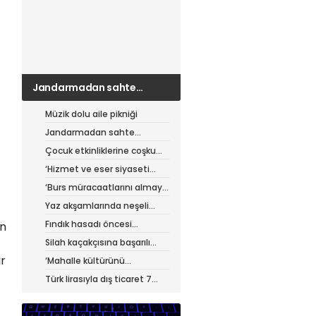
Jandarmadan sahte
çantacılara darbe
Müzik dolu aile pikniği
Jandarmadan sahte
çantacılara darbe
Çocuk etkinliklerine coşku
dolu final
‘Hizmet ve eser siyaseti
yapıyoruz’
‘Burs müracaatlarını almaya
başladık’
Yaz akşamlarında neşeli
etkinlikler
Fındık hasadı öncesi
un
üreticiye yol desteği
Silah kaçakçısına başarılı
operasyon
r
‘Mahalle kültürünü
güçlendiriyoruz’
Türk lirasıyla dış ticaret 7
ayda 900 milyar lirayı aştı