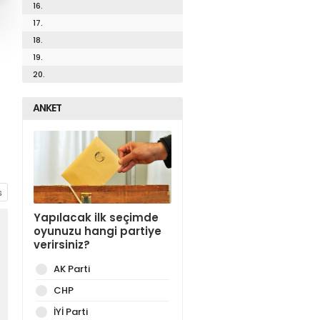
16.
17.
18.
19.
20.
ANKET
Yapılacak ilk seçimde
oyunuzu hangi partiye
verirsiniz?
AK Parti
CHP
İYİ Parti