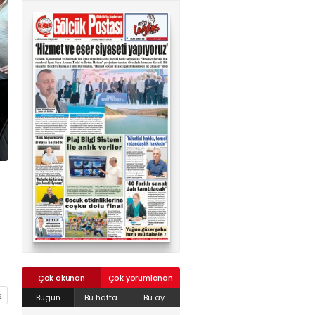
02624132333
haber@golcukpostasi.com
Çok okunan
Çok yorumlanan
Bugün
Bu hafta
Bu ay