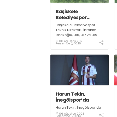
Başiskele
Belediyespor
Gelişim Ligi’ne hazır
Başiskele Belediyespor
Teknik Direktörü İbrahim
İshakoğlu, U16, U17 ve U19
takımlarının mücadele
06 Ağustos 2026
Perşembe
10:16
edeceği Gelişim Ligi
öncesinde açıklamalarda
bulundu. Genç oyuncuların
gelişimine dikkat çeken
İshakoğlu, hedeflerinin
sadece sonuç almak değil,
Türk futboluna örnek
sporcular kazandırmak
olduğunu söyledi
Harun Tekin,
İnegölspor’da
Harun Tekin, İnegölspor’da
06 Ağustos 2026
Perşembe
10:14