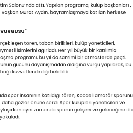
tim Salonu’nda attı. Yapılan programa, kulüp başkanları ,
dı. Başkan Murat Aydın, bayramlaşmaya katılan herkese
K VURGUSU"
ekleşen tören, taban birlikleri, kulüp yöneticileri,
metli isimlerini ağırladı. Her yıl büyük bir katılımla
şma programı, bu yıl da samimi bir atmosferde geçti.
unun gücünü dayanışmadan aldığına vurgu yapılarak, bu
ğı kuvvetlendirdiği belirtildi.
ıda spor insanının katıldığı tören, Kocaeli amatör sporun
ez daha gözler önüne serdi. Spor kulüpleri yöneticileri ve
ylaşırken aynı zamanda sporun gelişimi ve geleceğine dai
 yakaladı.