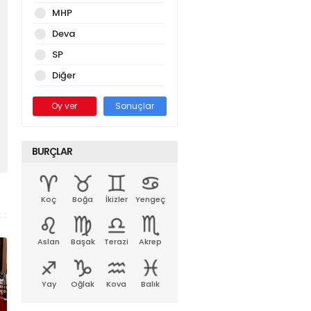
MHP
Deva
SP
Diğer
Oy ver
Sonuçlar
BURÇLAR
Koç
Boğa
İkizler
Yengeç
Aslan
Başak
Terazi
Akrep
Yay
Oğlak
Kova
Balık