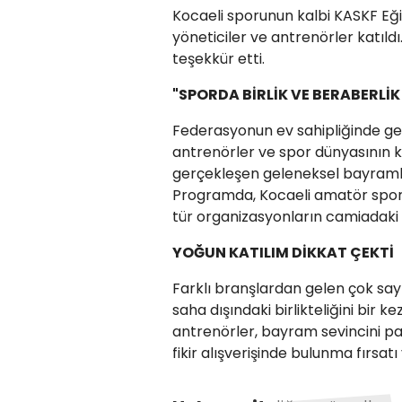
Kocaeli sporunun kalbi KASKF Eği
yöneticiler ve antrenörler katıl
teşekkür etti.
"SPORDA BİRLİK VE BERABERLİ
Federasyonun ev sahipliğinde gerç
antrenörler ve spor dünyasının kıy
gerçekleşen geleneksel bayramla
Programda, Kocaeli amatör spor
tür organizasyonların camiadaki ba
YOĞUN KATILIM DİKKAT ÇEKTİ
Farklı branşlardan gelen çok say
saha dışındaki birlikteliğini bir k
antrenörler, bayram sevincini pa
fikir alışverişinde bulunma fırsatı