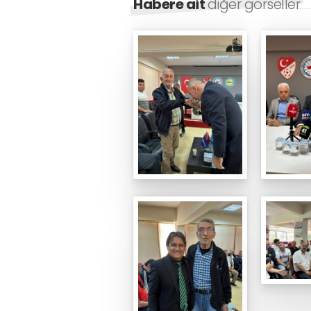
Habere ait
diğer görseller