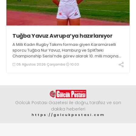
Tuğba Yavuz Avrupa’ya hazırlanıyor
A Milli Kadın Rugby Takımı forması giyen Karamürselli
sporcu Tuğba Nur Yavuz, Hamburg ve Split'teki
Championship Serisi’nde görev alarak 10. milli maçına
çıkma eşiğini geride bıraktı
05 Ağustos 2026 Çarşamba
10:03
Gölcük Postası Gazetesi ile doğru, tarafsız ve son
dakika heberleri
https://golcukpostasi.com