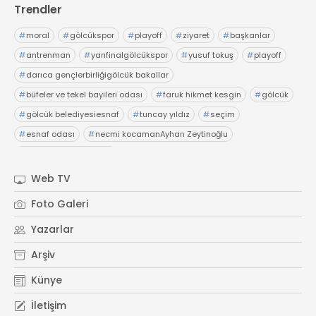
Trendler
#
moral
#
gölcükspor
#
playoff
#
ziyaret
#
başkanlar
#
antrenman
#
yarıfinalgölcükspor
#
yusuf tokuş
#
playoff
#
darıca gençlerbirliğigölcük bakallar
#
büfeler ve tekel bayileri odası
#
faruk hikmet kesgin
#
gölcük
#
gölcük belediyesiesnaf
#
tuncay yıldız
#
seçim
#
esnaf odası
#
necmi kocamanAyhan Zeytinoğlu
#
Kocaeli Sanayi Odası
Web TV
Foto Galeri
Yazarlar
Arşiv
Künye
İletişim