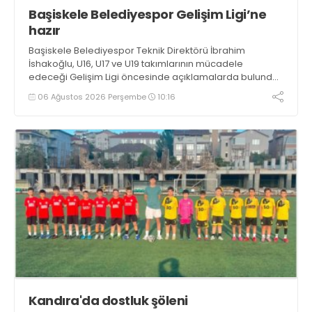
Başiskele Belediyespor Gelişim Ligi’ne
hazır
Başiskele Belediyespor Teknik Direktörü İbrahim
İshakoğlu, U16, U17 ve U19 takımlarının mücadele
edeceği Gelişim Ligi öncesinde açıklamalarda bulundu.
Genç oyuncuların gelişimine dikkat çeken İshakoğlu,
06 Ağustos 2026 Perşembe
10:16
hedeflerinin sadece sonuç almak değil, Türk futboluna
örnek sporcular kazandırmak olduğunu söyledi
Kandıra'da dostluk şöleni