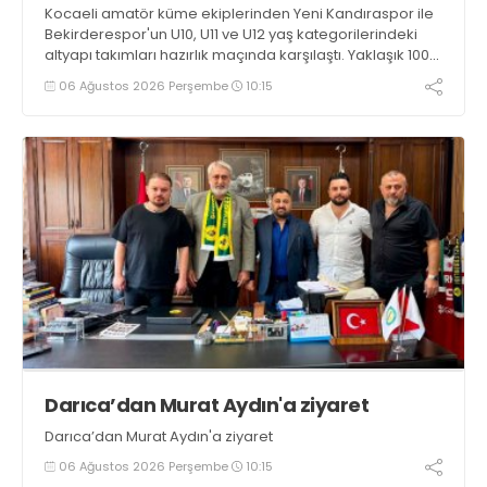
Kocaeli amatör küme ekiplerinden Yeni Kandıraspor ile
Bekirderespor'un U10, U11 ve U12 yaş kategorilerindeki
altyapı takımları hazırlık maçında karşılaştı. Yaklaşık 100
genç futbolcunun ter döktüğü maçların ardından
06 Ağustos 2026 Perşembe
10:15
sporculara Kandıra'nın yöresel lezzeti mancarlı pide ve
karpuz ikram edildi
Darıca’dan Murat Aydın'a ziyaret
Darıca’dan Murat Aydın'a ziyaret
06 Ağustos 2026 Perşembe
10:15