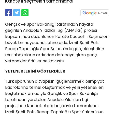
Karate il seçmeleri tamamlandı
21 Gölcük
02624132333
haber@golcukpostasi.com
Gençlik ve Spor Bakanlığı tarafından hayata
geçirilen Anadolu Yıldızları Ligi (ANALİG) projesi
kapsamında düzenlenen Karate Kocaeli İl Seçmeleri
büyük bir heyecana sahne oldu. İzmit Şehit Polis
Recep Topaloğlu Spor Salonu'nda gerçekleştirilen
müsabakaların ardından dereceye giren genç
yetenekler ödüllerine kavuştu.
YETENEKLERİNİ GÖSTERDİLER
Türk sporunun altyapısını güçlendirmek, olimpiyat
kadrolarına temel oluşturmak ve yeni yetenekleri
keşfetmek amacıyla Gençlik ve Spor Bakanlığı
tarafından yürütülen Anadolu Yıldızları Ligi
projesinde Kocaeli etabı başarıyla tamamlandı.
İzmit Şehit Polis Recep Topaloğlu Spor Salonu'nun