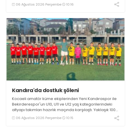
Genç oyuncuların gelişimine dikkat çeken İshakoğlu,
06 Ağustos 2026 Perşembe
10:16
hedeflerinin sadece sonuç almak değil, Türk futboluna
örnek sporcular kazandırmak olduğunu söyledi
Kandıra'da dostluk şöleni
Kocaeli amatör küme ekiplerinden Yeni Kandıraspor ile
Bekirderespor'un U10, U11 ve U12 yaş kategorilerindeki
altyapı takımları hazırlık maçında karşılaştı. Yaklaşık 100
genç futbolcunun ter döktüğü maçların ardından
06 Ağustos 2026 Perşembe
10:15
sporculara Kandıra'nın yöresel lezzeti mancarlı pide ve
karpuz ikram edildi