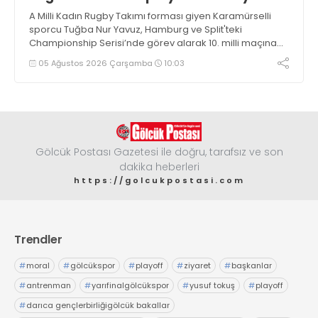
A Milli Kadın Rugby Takımı forması giyen Karamürselli
sporcu Tuğba Nur Yavuz, Hamburg ve Split'teki
Championship Serisi’nde görev alarak 10. milli maçına
çıkma eşiğini geride bıraktı
05 Ağustos 2026 Çarşamba
10:03
Gölcük Postası Gazetesi ile doğru, tarafsız ve son
dakika heberleri
https://golcukpostasi.com
Trendler
#
moral
#
gölcükspor
#
playoff
#
ziyaret
#
başkanlar
#
antrenman
#
yarıfinalgölcükspor
#
yusuf tokuş
#
playoff
#
darıca gençlerbirliğigölcük bakallar