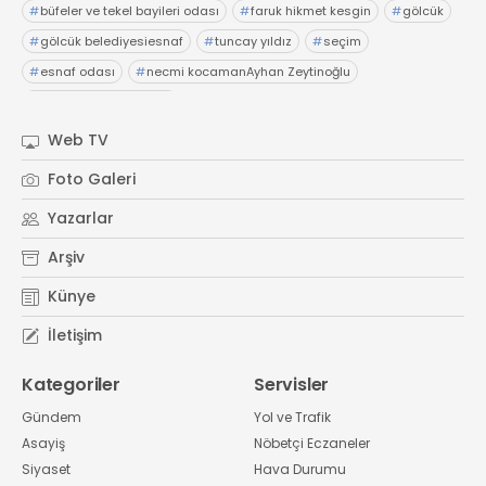
#
büfeler ve tekel bayileri odası
#
faruk hikmet kesgin
#
gölcük
#
gölcük belediyesiesnaf
#
tuncay yıldız
#
seçim
#
esnaf odası
#
necmi kocamanAyhan Zeytinoğlu
#
Kocaeli Sanayi Odası
Web TV
Foto Galeri
Yazarlar
Arşiv
Künye
İletişim
Kategoriler
Servisler
Gündem
Yol ve Trafik
Asayiş
Nöbetçi Eczaneler
Siyaset
Hava Durumu