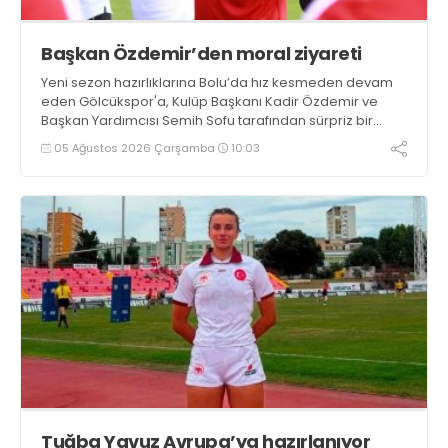
Başkan Özdemir’den moral ziyareti
Yeni sezon hazırlıklarına Bolu’da hız kesmeden devam
eden Gölcükspor'a, Kulüp Başkanı Kadir Özdemir ve
Başkan Yardımcısı Semih Sofu tarafından sürpriz bir
moral ziyareti gerçekleştirildi
05 Ağustos 2026 Çarşamba
10:03
Tuğba Yavuz Avrupa’ya hazırlanıyor