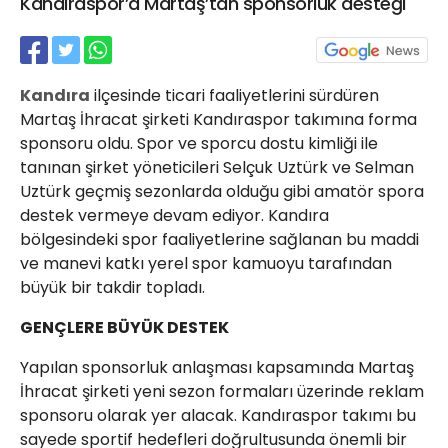
Kandıraspor’a Martaş’tan sponsorluk desteği
21 Gölcük
02624132333
haber@golcukpostasi.com
Kandıra
ilçesinde ticari faaliyetlerini sürdüren
Martaş İhracat şirketi Kandıraspor takımına forma
sponsoru oldu. Spor ve sporcu dostu kimliği ile
tanınan şirket yöneticileri Selçuk Uztürk ve Selman
Uztürk geçmiş sezonlarda olduğu gibi amatör spora
destek vermeye devam ediyor. Kandıra
bölgesindeki spor faaliyetlerine sağlanan bu maddi
ve manevi katkı yerel spor kamuoyu tarafından
büyük bir takdir topladı.
GENÇLERE BÜYÜK DESTEK
Yapılan sponsorluk anlaşması kapsamında Martaş
İhracat şirketi yeni sezon formaları üzerinde reklam
sponsoru olarak yer alacak. Kandıraspor takımı bu
sayede sportif hedefleri doğrultusunda önemli bir