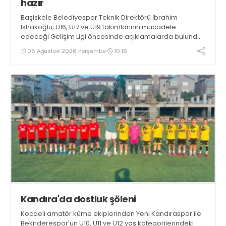
hazır
Başiskele Belediyespor Teknik Direktörü İbrahim
İshakoğlu, U16, U17 ve U19 takımlarının mücadele
edeceği Gelişim Ligi öncesinde açıklamalarda bulundu.
Genç oyuncuların gelişimine dikkat çeken İshakoğlu,
06 Ağustos 2026 Perşembe
10:16
hedeflerinin sadece sonuç almak değil, Türk futboluna
örnek sporcular kazandırmak olduğunu söyledi
Kandıra'da dostluk şöleni
Kocaeli amatör küme ekiplerinden Yeni Kandıraspor ile
Bekirderespor'un U10, U11 ve U12 yaş kategorilerindeki