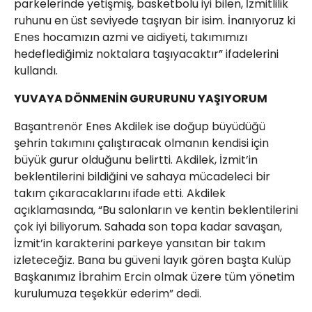
parkelerinde yetişmiş, basketbolu iyi bilen, İzmitlilik
ruhunu en üst seviyede taşıyan bir isim. İnanıyoruz ki
Enes hocamızın azmi ve aidiyeti, takımımızı
hedeflediğimiz noktalara taşıyacaktır” ifadelerini
kullandı.
YUVAYA DÖNMENİN GURURUNU YAŞIYORUM
Başantrenör Enes Akdilek ise doğup büyüdüğü
şehrin takımını çalıştıracak olmanın kendisi için
büyük gurur olduğunu belirtti. Akdilek, İzmit’in
beklentilerini bildiğini ve sahaya mücadeleci bir
takım çıkaracaklarını ifade etti. Akdilek
açıklamasında, “Bu salonların ve kentin beklentilerini
çok iyi biliyorum. Sahada son topa kadar savaşan,
İzmit’in karakterini parkeye yansıtan bir takım
izleteceğiz. Bana bu güveni layık gören başta Kulüp
Başkanımız İbrahim Ercin olmak üzere tüm yönetim
kurulumuza teşekkür ederim” dedi.