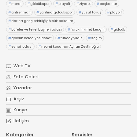
#
moral
#
gölcükspor
#
playoff
#
ziyaret
#
başkanlar
#
antrenman
#
yarıfinalgölcükspor
#
yusuf tokuş
#
playoff
#
darıca gençlerbirliğigölcük bakallar
#
büfeler ve tekel bayileri odası
#
faruk hikmet kesgin
#
gölcük
#
gölcük belediyesiesnaf
#
tuncay yıldız
#
seçim
#
esnaf odası
#
necmi kocamanAyhan Zeytinoğlu
#
Kocaeli Sanayi Odası
Web TV
Foto Galeri
Yazarlar
Arşiv
Künye
İletişim
Kategoriler
Servisler