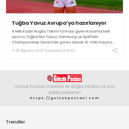
Tuğba Yavuz Avrupa’ya hazırlanıyor
A Milli Kadın Rugby Takımı forması giyen Karamürselli
sporcu Tuğba Nur Yavuz, Hamburg ve Split'teki
Championship Serisi’nde görev alarak 10. milli maçına
çıkma eşiğini geride bıraktı
05 Ağustos 2026 Çarşamba
10:03
Gölcük Postası Gazetesi ile doğru, tarafsız ve son
dakika heberleri
https://golcukpostasi.com
Trendler