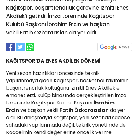
21 Gölcük
Kağıtspor, başantrenörlük görevine İzmitli Enes
02624132333
Akdilek’i getirdi. İmza töreninde Kağıtspor
Kulübü Başkanı İbrahim Ercin ve başkan
haber@golcukpostasi.com
vekili Fatih Özkaraaslan da yer aldı
KAĞITSPOR’DA ENES AKDİLEK DÖNEMİ
Yeni sezon hazırlıkları öncesinde teknik
yapılanmaya giden Kağıtspor, basketbol takımının
başantrenörlük koltuğunu İzmitli Enes Akdilek’e
emanet etti. Kulüp binasında gerçekleştirilen imza
töreninde Kağıtspor Kulübü Başkanı
İbrahim
Ercin
ve başkan vekili
Fatih Özkaraaslan
da yer
aldı. Bu anlaşmayla Kağıtspor, yeni sezonda sadece
sahadaki yapılanmada değil, teknik yönetimde de
Kocaeli’nin kendi değerlerine öncelik verme