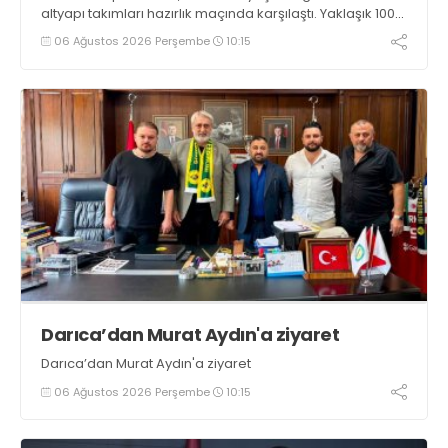
altyapı takımları hazırlık maçında karşılaştı. Yaklaşık 100
genç futbolcunun ter döktüğü maçların ardından
06 Ağustos 2026 Perşembe
10:15
sporculara Kandıra'nın yöresel lezzeti mancarlı pide ve
karpuz ikram edildi
Darıca’dan Murat Aydın'a ziyaret
Darıca’dan Murat Aydın'a ziyaret
06 Ağustos 2026 Perşembe
10:15