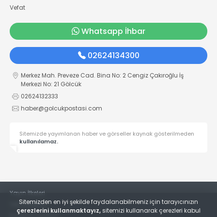
Vefat
Whatsapp İhbar
02624134300
Merkez Mah. Preveze Cad. Bina No: 2 Cengiz Çakıroğlu İş
Merkezi No: 21 Gölcük
02624132333
haber@golcukpostasi.com
Sitemizde yayımlanan haber ve görseller kaynak gösterilmeden
kullanılamaz.
Yayın İlkeleri
Sitemizden en iyi şekilde faydalanabilmeniz için tarayıcınızın
Veri Politikası
çerezlerini kullanmaktayız,
sitemizi kullanarak çerezleri kabul
Kullanım Şartları