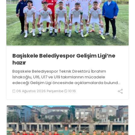
Başiskele Belediyespor Gelişim Ligi’ne
hazır
Başiskele Belediyespor Teknik Direktörü İbrahim
İshakoğlu, U16, U17 ve U19 takımlarının mücadele
edeceği Gelişim Ligi öncesinde açıklamalarda bulundu.
Genç oyuncuların gelişimine dikkat çeken İshakoğlu,
06 Ağustos 2026 Perşembe
10:16
hedeflerinin sadece sonuç almak değil, Türk futboluna
örnek sporcular kazandırmak olduğunu söyledi