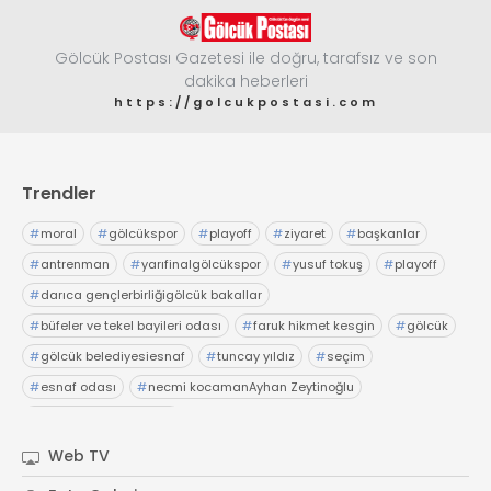
Gölcük Postası Gazetesi ile doğru, tarafsız ve son
dakika heberleri
https://golcukpostasi.com
Trendler
#
moral
#
gölcükspor
#
playoff
#
ziyaret
#
başkanlar
#
antrenman
#
yarıfinalgölcükspor
#
yusuf tokuş
#
playoff
#
darıca gençlerbirliğigölcük bakallar
#
büfeler ve tekel bayileri odası
#
faruk hikmet kesgin
#
gölcük
#
gölcük belediyesiesnaf
#
tuncay yıldız
#
seçim
#
esnaf odası
#
necmi kocamanAyhan Zeytinoğlu
#
Kocaeli Sanayi Odası
Web TV