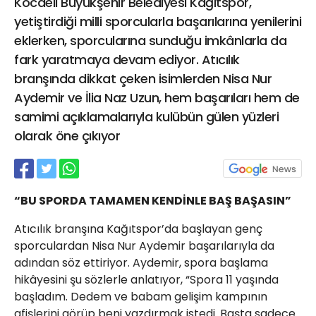
Kocaeli Büyükşehir Belediyesi Kağıtspor,
21 Gölcük
yetiştirdiği milli sporcularla başarılarına yenilerini
02624132333
eklerken, sporcularına sunduğu imkânlarla da
haber@golcukpostasi.com
fark yaratmaya devam ediyor. Atıcılık
branşında dikkat çeken isimlerden Nisa Nur
Aydemir ve İlia Naz Uzun, hem başarıları hem de
samimi açıklamalarıyla kulübün gülen yüzleri
olarak öne çıkıyor
“BU SPORDA TAMAMEN KENDİNLE BAŞ BAŞASIN”
Atıcılık branşına Kağıtspor’da başlayan genç
sporculardan Nisa Nur Aydemir başarılarıyla da
adından söz ettiriyor. Aydemir, spora başlama
hikâyesini şu sözlerle anlatıyor, “Spora 11 yaşında
başladım. Dedem ve babam gelişim kampının
afişlerini görüp beni yazdırmak istedi. Başta sadece