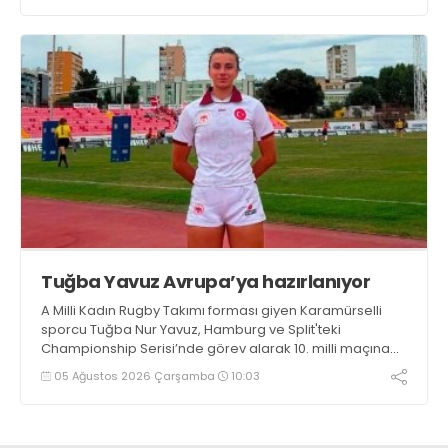
Tuğba Yavuz Avrupa’ya hazırlanıyor
A Milli Kadın Rugby Takımı forması giyen Karamürselli
sporcu Tuğba Nur Yavuz, Hamburg ve Split'teki
Championship Serisi’nde görev alarak 10. milli maçına
çıkma eşiğini geride bıraktı
05 Ağustos 2026 Çarşamba
10:03