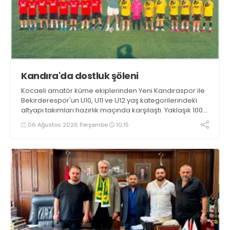
Kandıra'da dostluk şöleni
Kocaeli amatör küme ekiplerinden Yeni Kandıraspor ile
Bekirderespor'un U10, U11 ve U12 yaş kategorilerindeki
altyapı takımları hazırlık maçında karşılaştı. Yaklaşık 100
genç futbolcunun ter döktüğü maçların ardından
06 Ağustos 2026 Perşembe
10:15
sporculara Kandıra'nın yöresel lezzeti mancarlı pide ve
karpuz ikram edildi