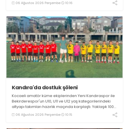
Genç oyuncuların gelişimine dikkat çeken İshakoğlu,
06 Ağustos 2026 Perşembe
10:16
hedeflerinin sadece sonuç almak değil, Türk futboluna
örnek sporcular kazandırmak olduğunu söyledi
Kandıra'da dostluk şöleni
Kocaeli amatör küme ekiplerinden Yeni Kandıraspor ile
Bekirderespor'un U10, U11 ve U12 yaş kategorilerindeki
altyapı takımları hazırlık maçında karşılaştı. Yaklaşık 100
genç futbolcunun ter döktüğü maçların ardından
06 Ağustos 2026 Perşembe
10:15
sporculara Kandıra'nın yöresel lezzeti mancarlı pide ve
karpuz ikram edildi