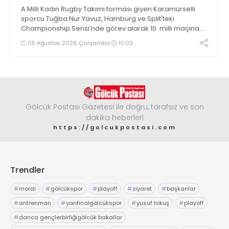
A Milli Kadın Rugby Takımı forması giyen Karamürselli
sporcu Tuğba Nur Yavuz, Hamburg ve Split'teki
Championship Serisi’nde görev alarak 10. milli maçına
çıkma eşiğini geride bıraktı
05 Ağustos 2026 Çarşamba
10:03
Gölcük Postası Gazetesi ile doğru, tarafsız ve son
dakika heberleri
https://golcukpostasi.com
Trendler
#
moral
#
gölcükspor
#
playoff
#
ziyaret
#
başkanlar
#
antrenman
#
yarıfinalgölcükspor
#
yusuf tokuş
#
playoff
#
darıca gençlerbirliğigölcük bakallar