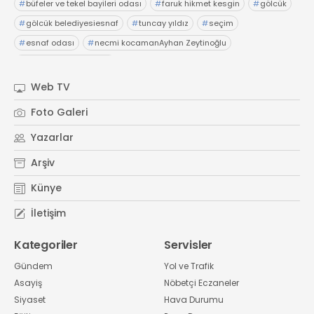
#
büfeler ve tekel bayileri odası
#
faruk hikmet kesgin
#
gölcük
#
gölcük belediyesiesnaf
#
tuncay yıldız
#
seçim
#
esnaf odası
#
necmi kocamanAyhan Zeytinoğlu
#
Kocaeli Sanayi Odası
Web TV
Foto Galeri
Yazarlar
Arşiv
Künye
İletişim
Kategoriler
Servisler
Gündem
Yol ve Trafik
Asayiş
Nöbetçi Eczaneler
Siyaset
Hava Durumu