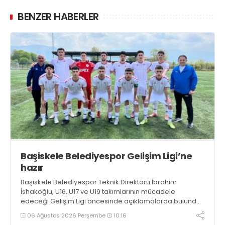
BENZER HABERLER
Başiskele Belediyespor Gelişim Ligi’ne
hazır
Başiskele Belediyespor Teknik Direktörü İbrahim
İshakoğlu, U16, U17 ve U19 takımlarının mücadele
edeceği Gelişim Ligi öncesinde açıklamalarda bulundu.
Genç oyuncuların gelişimine dikkat çeken İshakoğlu,
06 Ağustos 2026 Perşembe
10:16
hedeflerinin sadece sonuç almak değil, Türk futboluna