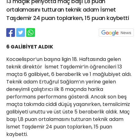
13 maçlık periyotta maç başı 1,8 puan
21 Gölcük
ortalamasını tutturan teknik adam İsmet
02624132333
Taşdemir 24 puan toplarken, 15 puan kaybetti
haber@golcukpostasi.com
6 GALİBİYET ALDIK
Kocaelispor’un başına ligin 18. Haftasında gelen
teknik direktör İsmet Taşdemir’in öğrencileri 13
maçta 6 galibiyet, 6 beraberlik ve 1 mağlubiyet aldı.
Teknik adam Ertuğrul Sağlam’ın yerine gelen
deneyimli çalıştırıcı ilk 8 maçında harika
performans performans gösterdi. Ancak son beş
maçta takımda ciddi düşüş yaşanırken, temsilcimiz
galibiyeti unuttu ve üst üste 5 beraberlik aldık. Maç
başı 1,8 puan ortalamasını tutturan teknik adam
İsmet Taşdemir 24 puan toplarken, 15 puan
kaybetti.