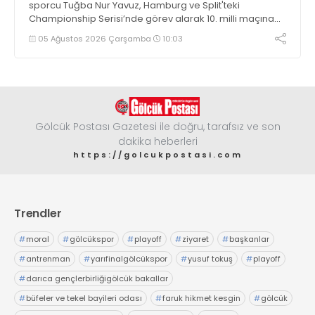
sporcu Tuğba Nur Yavuz, Hamburg ve Split'teki
Championship Serisi’nde görev alarak 10. milli maçına
çıkma eşiğini geride bıraktı
05 Ağustos 2026 Çarşamba
10:03
Gölcük Postası Gazetesi ile doğru, tarafsız ve son
dakika heberleri
https://golcukpostasi.com
Trendler
#
moral
#
gölcükspor
#
playoff
#
ziyaret
#
başkanlar
#
antrenman
#
yarıfinalgölcükspor
#
yusuf tokuş
#
playoff
#
darıca gençlerbirliğigölcük bakallar
#
büfeler ve tekel bayileri odası
#
faruk hikmet kesgin
#
gölcük