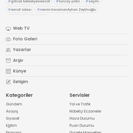
#
gölcük belediyesiesnaf
#
tuncay yıldız
#
seçim
#
esnaf odası
#
necmi kocamanAyhan Zeytinoğlu
#
Kocaeli Sanayi Odası
Web TV
Foto Galeri
Yazarlar
Arşiv
Künye
İletişim
Kategoriler
Servisler
Gündem
Yol ve Trafik
Asayiş
Nöbetçi Eczaneler
Siyaset
Hava Durumu
Eğitim
Puan Durumu
Ekonomi
Gazete Manşetleri