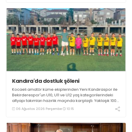
örnek sporcular kazandırmak olduğunu söyledi
Kandıra'da dostluk şöleni
Kocaeli amatör küme ekiplerinden Yeni Kandıraspor ile
Bekirderespor'un U10, U11 ve U12 yaş kategorilerindeki
altyapı takımları hazırlık maçında karşılaştı. Yaklaşık 100
genç futbolcunun ter döktüğü maçların ardından
06 Ağustos 2026 Perşembe
10:15
sporculara Kandıra'nın yöresel lezzeti mancarlı pide ve
karpuz ikram edildi