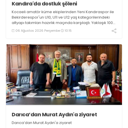
Kandıra'da dostluk şöleni
Kocaeli amatör küme ekiplerinden Yeni Kandıraspor ile
Bekirderespor'un U10, U11 ve U12 yaş kategorilerindeki
altyapı takımları hazırlık maçında karşılaştı. Yaklaşık 100
genç futbolcunun ter döktüğü maçların ardından
06 Ağustos 2026 Perşembe
10:15
sporculara Kandıra'nın yöresel lezzeti mancarlı pide ve
karpuz ikram edildi
Darıca’dan Murat Aydın'a ziyaret
Darıca’dan Murat Aydın'a ziyaret