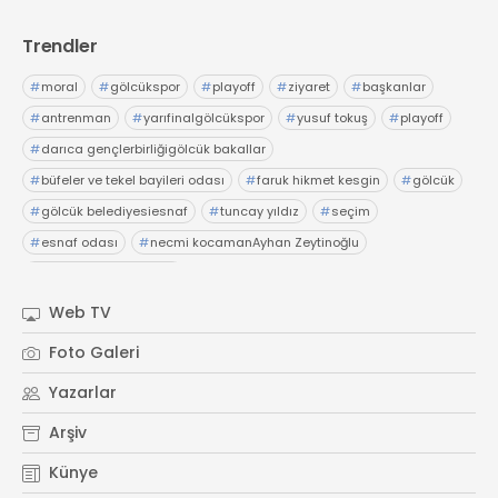
Trendler
#
moral
#
gölcükspor
#
playoff
#
ziyaret
#
başkanlar
#
antrenman
#
yarıfinalgölcükspor
#
yusuf tokuş
#
playoff
#
darıca gençlerbirliğigölcük bakallar
#
büfeler ve tekel bayileri odası
#
faruk hikmet kesgin
#
gölcük
#
gölcük belediyesiesnaf
#
tuncay yıldız
#
seçim
#
esnaf odası
#
necmi kocamanAyhan Zeytinoğlu
#
Kocaeli Sanayi Odası
Web TV
Foto Galeri
Yazarlar
Arşiv
Künye