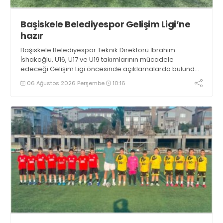
Başiskele Belediyespor Gelişim Ligi’ne
hazır
Başiskele Belediyespor Teknik Direktörü İbrahim
İshakoğlu, U16, U17 ve U19 takımlarının mücadele
edeceği Gelişim Ligi öncesinde açıklamalarda bulundu.
Genç oyuncuların gelişimine dikkat çeken İshakoğlu,
06 Ağustos 2026 Perşembe
10:16
hedeflerinin sadece sonuç almak değil, Türk futboluna
örnek sporcular kazandırmak olduğunu söyledi