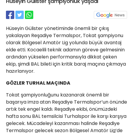
Hüseyin Gülister şampiyonluk yaşadı
21 Gölcük
02624132333
haber@golcukpostasi.com
Hüseyin Gülister yönetiminde önemli bir çıkış
yakalayan Reşadiye Termalspor, Tokat şampiyonu
olarak Bölgesel Amatör Lig yolunda büyük avantaj
elde etti. Kocaelili teknik adamın göreve gelmesinin
ardından yükselen performansıyla dikkat çeken
ekip, şimdi BAL bileti için kritik baraj maçına çıkmaya
hazırlanıyor.
GÖZLER TURHAL MAÇINDA
Tokat şampiyonluğunu kazanarak önemli bir
başarıya imza atan Reşadiye Termalspor’un önünde
artık tek engel kaldı. Reşadiye ekibi, önümüzdeki
hafta sonu BAL temsilcisi Turhalspor ile karşı karşıya
gelecek. Mücadeleyi kazanması halinde Reşadiye
Termalspor gelecek sezon Bölgesel Amatör Lig’de