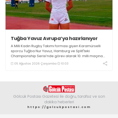
Tuğba Yavuz Avrupa’ya hazırlanıyor
A Milli Kadın Rugby Takımı forması giyen Karamürselli
sporcu Tuğba Nur Yavuz, Hamburg ve Split'teki
Championship Serisi’nde görev alarak 10. milli maçına
çıkma eşiğini geride bıraktı
05 Ağustos 2026 Çarşamba
10:03
Gölcük Postası Gazetesi ile doğru, tarafsız ve son
dakika heberleri
https://golcukpostasi.com